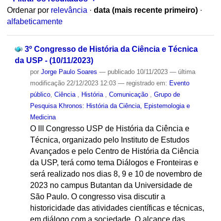
Ordenar por
relevância
·
data (mais recente primeiro)
·
alfabeticamente
3º Congresso de História da Ciência e Técnica
da USP - (10/11/2023)
por
Jorge Paulo Soares
—
publicado
10/11/2023
—
última
modificação
22/12/2023 12:03
— registrado em:
Evento
público
,
Ciência
,
História
,
Comunicação
,
Grupo de
Pesquisa Khronos: História da Ciência, Epistemologia e
Medicina
O III Congresso USP de História da Ciência e
Técnica, organizado pelo Instituto de Estudos
Avançados e pelo Centro de História da Ciência
da USP, terá como tema Diálogos e Fronteiras e
será realizado nos dias 8, 9 e 10 de novembro de
2023 no campus Butantan da Universidade de
São Paulo. O congresso visa discutir a
historicidade das atividades científicas e técnicas,
em diálogo com a sociedade. O alcance das