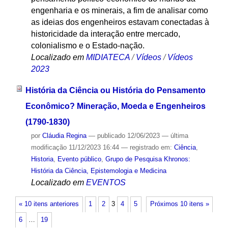
engenharia e os minerais, a fim de analisar como
as ideias dos engenheiros estavam conectadas à
historicidade da interação entre mercado,
colonialismo e o Estado-nação.
Localizado em
MIDIATECA
/
Vídeos
/
Vídeos
2023
História da Ciência ou História do Pensamento
Econômico? Mineração, Moeda e Engenheiros
(1790-1830)
por
Cláudia Regina
—
publicado
12/06/2023
—
última
modificação
11/12/2023 16:44
— registrado em:
Ciência
,
Historia
,
Evento público
,
Grupo de Pesquisa Khronos:
História da Ciência, Epistemologia e Medicina
Localizado em
EVENTOS
« 10 itens anteriores
1
2
3
4
5
Próximos 10 itens »
6
…
19