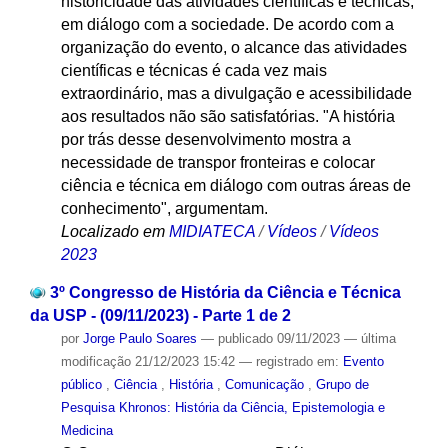
historicidade das atividades científicas e técnicas,
em diálogo com a sociedade. De acordo com a
organização do evento, o alcance das atividades
científicas e técnicas é cada vez mais
extraordinário, mas a divulgação e acessibilidade
aos resultados não são satisfatórias. "A história
por trás desse desenvolvimento mostra a
necessidade de transpor fronteiras e colocar
ciência e técnica em diálogo com outras áreas de
conhecimento", argumentam.
Localizado em
MIDIATECA
/
Vídeos
/
Vídeos
2023
3º Congresso de História da Ciência e Técnica
da USP - (09/11/2023) - Parte 1 de 2
por
Jorge Paulo Soares
—
publicado
09/11/2023
—
última
modificação
21/12/2023 15:42
— registrado em:
Evento
público
,
Ciência
,
História
,
Comunicação
,
Grupo de
Pesquisa Khronos: História da Ciência, Epistemologia e
Medicina