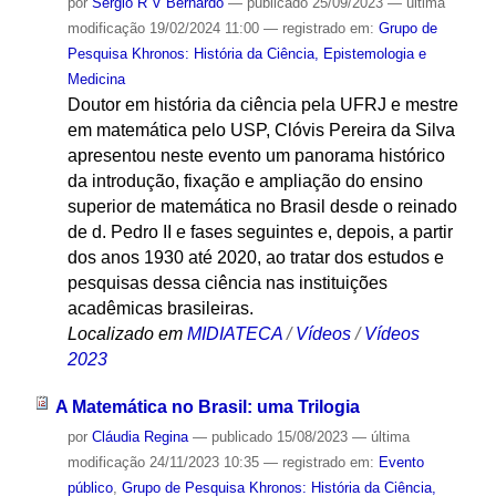
por
Sergio R V Bernardo
—
publicado
25/09/2023
—
última
modificação
19/02/2024 11:00
— registrado em:
Grupo de
Pesquisa Khronos: História da Ciência, Epistemologia e
Medicina
Doutor em história da ciência pela UFRJ e mestre
em matemática pelo USP, Clóvis Pereira da Silva
apresentou neste evento um panorama histórico
da introdução, fixação e ampliação do ensino
superior de matemática no Brasil desde o reinado
de d. Pedro II e fases seguintes e, depois, a partir
dos anos 1930 até 2020, ao tratar dos estudos e
pesquisas dessa ciência nas instituições
acadêmicas brasileiras.
Localizado em
MIDIATECA
/
Vídeos
/
Vídeos
2023
A Matemática no Brasil: uma Trilogia
por
Cláudia Regina
—
publicado
15/08/2023
—
última
modificação
24/11/2023 10:35
— registrado em:
Evento
público
,
Grupo de Pesquisa Khronos: História da Ciência,