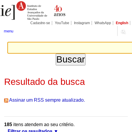
Ir
Ferramentas
Seções
para
Pessoais
o
conteúdo.
|
Cadastre-se
YouTube
Instagram
WhatsApp
English
Ir
para
menu
a
navegação
Resultado da busca
Assinar um RSS sempre atualizado.
185
itens atendem ao seu critério.
Filtrar os resultados