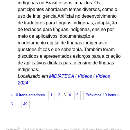
indígenas no Brasil e seus impactos. Os
participantes abordaram temas diversos, como o
uso de Inteligência Artificial no desenvolvimento
de tradutores para línguas indígenas, adaptação
de teclados para línguas indígenas, ensino por
meio de aplicativos, documentação e
modelamento digital de línguas indígenas e
questões éticas e de soberania. Também foram
discutidos e apresentados esforços para a criação
de aplicativos digitais para o ensino de línguas
indígenas.
Localizado em
MIDIATECA
/
Vídeos
/
Vídeos
2024
« 10 itens anteriores
1
2
3
4
5
Próximos 10 itens »
6
…
49
®
O
Plone
- CMS/WCM de Código Aberto
tem
©
2000-2026 pela
Fundação Plone
e