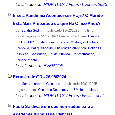
Localizado em
MIDIATECA
/
Fotos
/
Eventos 2025
E se a Pandemia Acontecesse Hoje? O Mundo
Está Mais Preparado do que Há Cinco Anos?
por
Sandra Sedini
—
publicado
18/02/2025
—
última
modificação
23/05/2025 09:41
— registrado em:
Evento
público
,
ODS
,
Institucional
,
Ciência
,
Mudanças Globais
,
Covid-19
,
Pesquisadores
,
Divulgação científica
,
Políticas
Públicas
,
Sociedade
,
Saúde Pública
,
Transformação
,
Conhecimento
Localizado em
EVENTOS
Reunião de CD - 26/06/2024
por
Maria Leonor de Calasans
—
publicado
10/01/2025
—
registrado em:
Conselho Deliberativo
,
IEA
,
Institucional
Localizado em
MIDIATECA
/
Fotos
/
Institucional
Paulo Saldiva é um dos nomeados para a
Academia Mundial de Ciências