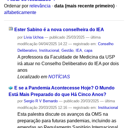
Ordenar por
relevância
·
data (mais recente primeiro)
·
alfabeticamente
Ester Sabino é a nova conselheira do IEA
por
Lívia Uchoa
—
publicado
25/03/2025
—
última
modificação
04/04/2025 14:22
— registrado em:
Conselho
Deliberativo
,
Institucional
,
Gestão
,
IEA
,
capa
A professora da Faculdade de Medicina da USP
irá atuar no Conselho Deliberativo do IEA por dois
anos
Localizado em
NOTÍCIAS
E se a Pandemia Acontecesse Hoje? O Mundo
Está Mais Preparado do que Há Cinco Anos?
por
Sergio R V Bernardo
—
publicado
20/03/2025
—
última
modificação
20/03/2025 12:16
— registrado em:
Institucional
Esta palestra discute os avanços da OMS na
preparação para futuras pandemias, incluindo as
emendas ao Regulamento Sanitário Internacional.