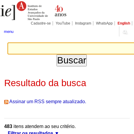
Ir
Ferramentas
Seções
para
Pessoais
o
conteúdo.
|
Cadastre-se
YouTube
Instagram
WhatsApp
English
Ir
para
menu
a
navegação
Resultado da busca
Assinar um RSS sempre atualizado.
483
itens atendem ao seu critério.
Filtrar os resultados