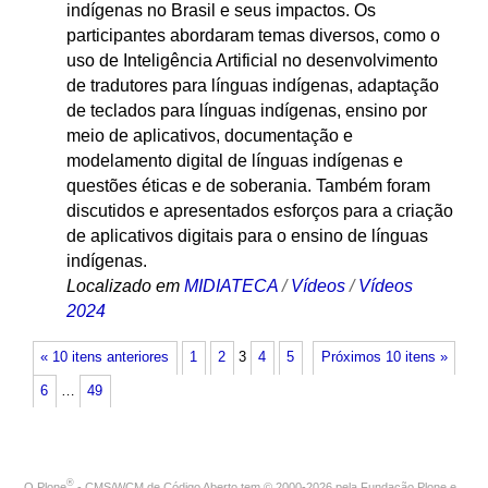
indígenas no Brasil e seus impactos. Os
participantes abordaram temas diversos, como o
uso de Inteligência Artificial no desenvolvimento
de tradutores para línguas indígenas, adaptação
de teclados para línguas indígenas, ensino por
meio de aplicativos, documentação e
modelamento digital de línguas indígenas e
questões éticas e de soberania. Também foram
discutidos e apresentados esforços para a criação
de aplicativos digitais para o ensino de línguas
indígenas.
Localizado em
MIDIATECA
/
Vídeos
/
Vídeos
2024
« 10 itens anteriores
1
2
3
4
5
Próximos 10 itens »
6
…
49
®
O
Plone
- CMS/WCM de Código Aberto
tem
©
2000-2026 pela
Fundação Plone
e