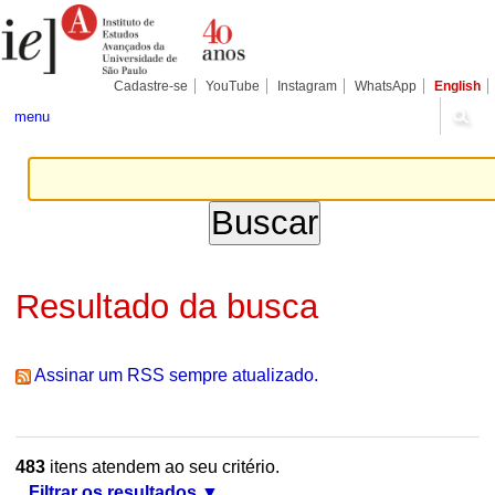
Ir
Ferramentas
Seções
para
Pessoais
o
conteúdo.
|
Cadastre-se
YouTube
Instagram
WhatsApp
English
Ir
para
menu
a
navegação
Resultado da busca
Assinar um RSS sempre atualizado.
483
itens atendem ao seu critério.
Filtrar os resultados