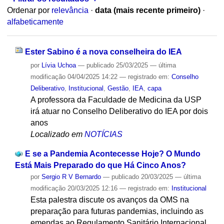
Ordenar por
relevância
·
data (mais recente primeiro)
·
alfabeticamente
Ester Sabino é a nova conselheira do IEA
por
Lívia Uchoa
—
publicado
25/03/2025
—
última
modificação
04/04/2025 14:22
— registrado em:
Conselho
Deliberativo
,
Institucional
,
Gestão
,
IEA
,
capa
A professora da Faculdade de Medicina da USP
irá atuar no Conselho Deliberativo do IEA por dois
anos
Localizado em
NOTÍCIAS
E se a Pandemia Acontecesse Hoje? O Mundo
Está Mais Preparado do que Há Cinco Anos?
por
Sergio R V Bernardo
—
publicado
20/03/2025
—
última
modificação
20/03/2025 12:16
— registrado em:
Institucional
Esta palestra discute os avanços da OMS na
preparação para futuras pandemias, incluindo as
emendas ao Regulamento Sanitário Internacional.