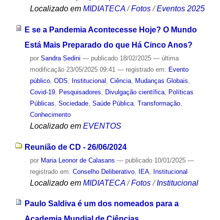
Localizado em
MIDIATECA
/
Fotos
/
Eventos 2025
E se a Pandemia Acontecesse Hoje? O Mundo
Está Mais Preparado do que Há Cinco Anos?
por
Sandra Sedini
—
publicado
18/02/2025
—
última
modificação
23/05/2025 09:41
— registrado em:
Evento
público
,
ODS
,
Institucional
,
Ciência
,
Mudanças Globais
,
Covid-19
,
Pesquisadores
,
Divulgação científica
,
Políticas
Públicas
,
Sociedade
,
Saúde Pública
,
Transformação
,
Conhecimento
Localizado em
EVENTOS
Reunião de CD - 26/06/2024
por
Maria Leonor de Calasans
—
publicado
10/01/2025
—
registrado em:
Conselho Deliberativo
,
IEA
,
Institucional
Localizado em
MIDIATECA
/
Fotos
/
Institucional
Paulo Saldiva é um dos nomeados para a
Academia Mundial de Ciências