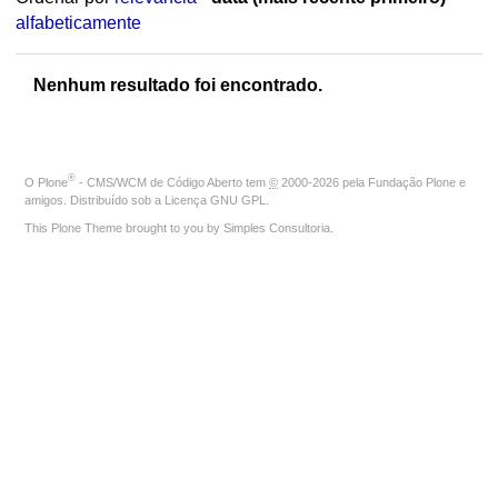
alfabeticamente
Nenhum resultado foi encontrado.
®
O
Plone
- CMS/WCM de Código Aberto
tem
©
2000-2026 pela
Fundação Plone
e
amigos. Distribuído sob a
Licença GNU GPL
.
This Plone Theme brought to you by
Simples Consultoria
.