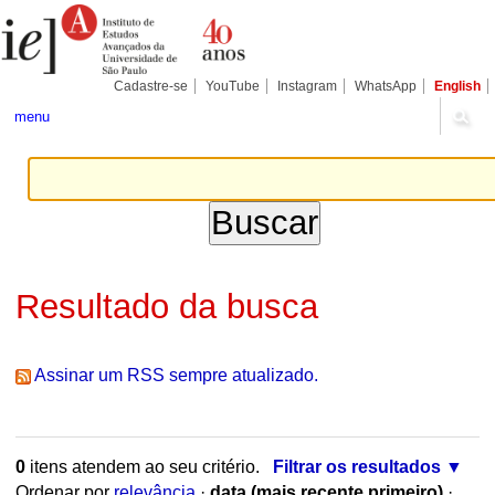
Ir
Ferramentas
para
Pessoais
o
conteúdo.
|
Cadastre-se
YouTube
Instagram
WhatsApp
English
Ir
para
menu
a
navegação
Resultado da busca
Assinar um RSS sempre atualizado.
0
itens atendem ao seu critério.
Filtrar os resultados
Ordenar por
relevância
·
data (mais recente primeiro)
·