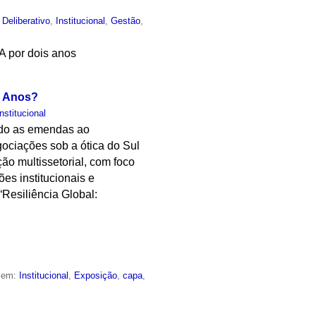
Deliberativo
,
Institucional
,
Gestão
,
A por dois anos
o Anos?
Institucional
ndo as emendas ao
ociações sob a ótica do Sul
o multissetorial, com foco
es institucionais e
“Resiliência Global:
o em:
Institucional
,
Exposição
,
capa
,