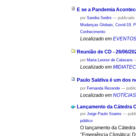
E se a Pandemia Acontec
por
Sandra Sedini
—
publicado
Mudanças Globais
,
Covid-19
,
P
Conhecimento
Localizado em
EVENTO
Reunião de CD - 26/06/20
por
Maria Leonor de Calasans
Localizado em
MIDIATE
Paulo Saldiva é um dos 
por
Fernanda Rezende
—
publi
Localizado em
NOTÍCIA
Lançamento da Cátedra C
por
Jorge Paulo Soares
—
publ
público
O lançamento da Cátedra C
"Emergência Climática: De