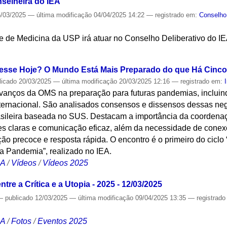
nselheira do IEA
/03/2025
—
última modificação
04/04/2025 14:22
— registrado em:
Conselho 
e de Medicina da USP irá atuar no Conselho Deliberativo do IE
S
esse Hoje? O Mundo Está Mais Preparado do que Há Cinc
licado
20/03/2025
—
última modificação
20/03/2025 12:16
— registrado em:
 avanços da OMS na preparação para futuras pandemias, inclui
ternacional. São analisados consensos e dissensos dessas neg
sileira baseada no SUS. Destacam a importância da coordenaçã
zes claras e comunicação eficaz, além da necessidade de conexõ
ção precoce e resposta rápida. O encontro é o primeiro do ciclo 
ma Pandemia”, realizado no IEA.
CA
/
Vídeos
/
Vídeos 2025
tre a Crítica e a Utopia - 2025 - 12/03/2025
—
publicado
12/03/2025
—
última modificação
09/04/2025 13:35
— registrad
CA
/
Fotos
/
Eventos 2025