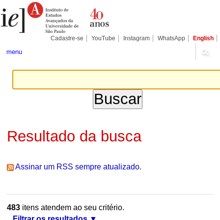
Ir
Ferramentas
Seções
para
Pessoais
o
conteúdo.
|
Cadastre-se
YouTube
Instagram
WhatsApp
English
Ir
para
menu
a
navegação
Resultado da busca
Assinar um RSS sempre atualizado.
483
itens atendem ao seu critério.
Filtrar os resultados