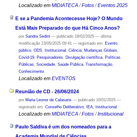
Localizado em
MIDIATECA
/
Fotos
/
Eventos 2025
E se a Pandemia Acontecesse Hoje? O Mundo
Está Mais Preparado do que Há Cinco Anos?
por
Sandra Sedini
—
publicado
18/02/2025
—
última
modificação
23/05/2025 09:41
— registrado em:
Evento
público
,
ODS
,
Institucional
,
Ciência
,
Mudanças Globais
,
Covid-19
,
Pesquisadores
,
Divulgação científica
,
Políticas
Públicas
,
Sociedade
,
Saúde Pública
,
Transformação
,
Conhecimento
Localizado em
EVENTOS
Reunião de CD - 26/06/2024
por
Maria Leonor de Calasans
—
publicado
10/01/2025
—
registrado em:
Conselho Deliberativo
,
IEA
,
Institucional
Localizado em
MIDIATECA
/
Fotos
/
Institucional
Paulo Saldiva é um dos nomeados para a
Academia Mundial de Ciências