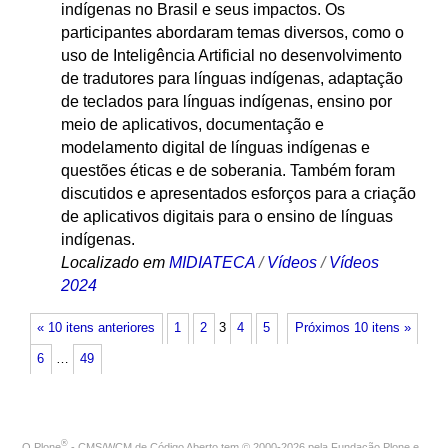
indígenas no Brasil e seus impactos. Os
participantes abordaram temas diversos, como o
uso de Inteligência Artificial no desenvolvimento
de tradutores para línguas indígenas, adaptação
de teclados para línguas indígenas, ensino por
meio de aplicativos, documentação e
modelamento digital de línguas indígenas e
questões éticas e de soberania. Também foram
discutidos e apresentados esforços para a criação
de aplicativos digitais para o ensino de línguas
indígenas.
Localizado em
MIDIATECA
/
Vídeos
/
Vídeos
2024
« 10 itens anteriores
1
2
3
4
5
Próximos 10 itens »
6
…
49
®
O
Plone
- CMS/WCM de Código Aberto
tem
©
2000-2026 pela
Fundação Plone
e