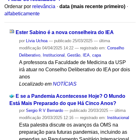
Ordenar por
relevância
·
data (mais recente primeiro)
·
alfabeticamente
Ester Sabino é a nova conselheira do IEA
por
Lívia Uchoa
—
publicado
25/03/2025
—
última
modificação
04/04/2025 14:22
— registrado em:
Conselho
Deliberativo
,
Institucional
,
Gestão
,
IEA
,
capa
A professora da Faculdade de Medicina da USP
irá atuar no Conselho Deliberativo do IEA por dois
anos
Localizado em
NOTÍCIAS
E se a Pandemia Acontecesse Hoje? O Mundo
Está Mais Preparado do que Há Cinco Anos?
por
Sergio R V Bernardo
—
publicado
20/03/2025
—
última
modificação
20/03/2025 12:16
— registrado em:
Institucional
Esta palestra discute os avanços da OMS na
preparação para futuras pandemias, incluindo as
emendas ao Regulamento Sanitário Internacional.