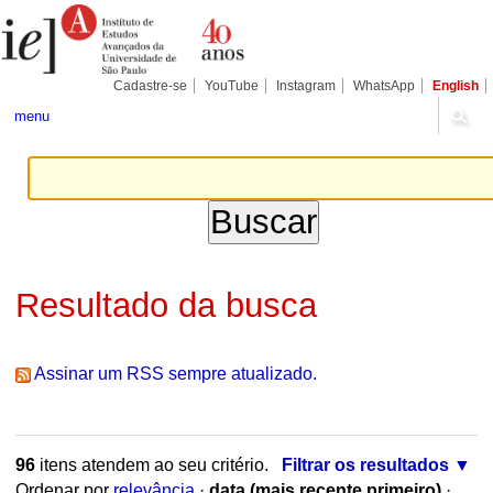
Ir
Ferramentas
Seções
para
Pessoais
o
conteúdo.
|
Cadastre-se
YouTube
Instagram
WhatsApp
English
Ir
para
menu
a
navegação
Resultado da busca
Assinar um RSS sempre atualizado.
96
itens atendem ao seu critério.
Filtrar os resultados
Ordenar por
relevância
·
data (mais recente primeiro)
·