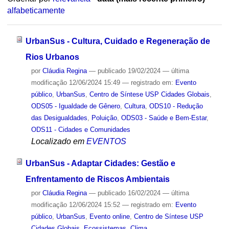
alfabeticamente
UrbanSus - Cultura, Cuidado e Regeneração de
Rios Urbanos
por
Cláudia Regina
—
publicado
19/02/2024
—
última
modificação
12/06/2024 15:49
— registrado em:
Evento
público
,
UrbanSus
,
Centro de Síntese USP Cidades Globais
,
ODS05 - Igualdade de Gênero
,
Cultura
,
ODS10 - Redução
das Desigualdades
,
Poluição
,
ODS03 - Saúde e Bem-Estar
,
ODS11 - Cidades e Comunidades
Localizado em
EVENTOS
UrbanSus - Adaptar Cidades: Gestão e
Enfrentamento de Riscos Ambientais
por
Cláudia Regina
—
publicado
16/02/2024
—
última
modificação
12/06/2024 15:52
— registrado em:
Evento
público
,
UrbanSus
,
Evento online
,
Centro de Síntese USP
Cidades Globais
,
Ecossistemas
,
Clima