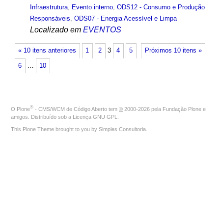
Infraestrutura
,
Evento interno
,
ODS12 - Consumo e Produção
Responsáveis
,
ODS07 - Energia Acessível e Limpa
Localizado em
EVENTOS
« 10 itens anteriores
1
2
3
4
5
Próximos 10 itens »
6
…
10
®
O
Plone
- CMS/WCM de Código Aberto
tem
©
2000-2026 pela
Fundação Plone
e
amigos. Distribuído sob a
Licença GNU GPL
.
This Plone Theme brought to you by
Simples Consultoria
.