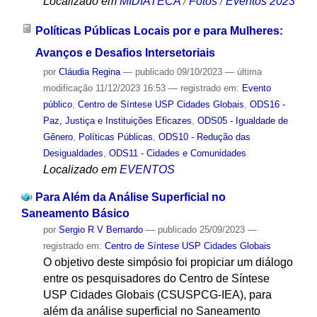
Localizado em
MIDIATECA
/
Fotos
/
Eventos 2023
Políticas Públicas Locais por e para Mulheres:
Avanços e Desafios Intersetoriais
por
Cláudia Regina
—
publicado
09/10/2023
—
última
modificação
11/12/2023 16:53
— registrado em:
Evento
público
,
Centro de Síntese USP Cidades Globais
,
ODS16 -
Paz, Justiça e Instituições Eficazes
,
ODS05 - Igualdade de
Gênero
,
Políticas Públicas
,
ODS10 - Redução das
Desigualdades
,
ODS11 - Cidades e Comunidades
Localizado em
EVENTOS
Para Além da Análise Superficial no
Saneamento Básico
por
Sergio R V Bernardo
—
publicado
25/09/2023
—
registrado em:
Centro de Síntese USP Cidades Globais
O objetivo deste simpósio foi propiciar um diálogo
entre os pesquisadores do Centro de Síntese
USP Cidades Globais (CSUSPCG-IEA), para
além da análise superficial no Saneamento