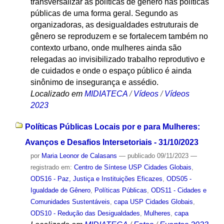
transversalizar as políticas de gênero nas políticas
públicas de uma forma geral. Segundo as
organizadoras, as desigualdades estruturais de
gênero se reproduzem e se fortalecem também no
contexto urbano, onde mulheres ainda são
relegadas ao invisibilizado trabalho reprodutivo e
de cuidados e onde o espaço público é ainda
sinônimo de insegurança e assédio.
Localizado em
MIDIATECA
/
Vídeos
/
Vídeos
2023
Políticas Públicas Locais por e para Mulheres:
Avanços e Desafios Intersetoriais - 31/10/2023
por
Maria Leonor de Calasans
—
publicado
09/11/2023
—
registrado em:
Centro de Síntese USP Cidades Globais
,
ODS16 - Paz, Justiça e Instituições Eficazes
,
ODS05 -
Igualdade de Gênero
,
Políticas Públicas
,
ODS11 - Cidades e
Comunidades Sustentáveis
,
capa USP Cidades Globais
,
ODS10 - Redução das Desigualdades
,
Mulheres
,
capa