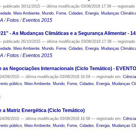
—
publicado
30/11/2015
—
última modificação
03/08/2018 17:39
— registrad
iedade
,
Meio Ambiente
,
Mundo
,
Fome
,
Cidades
,
Energia
,
Mudanças Climátic
CA
/
Fotos
/
Eventos 2015
1" - As Mudanças Climáticas e a Segurança Alimentar - 14
—
publicado
26/10/2015
—
última modificação
03/08/2018 17:38
— registrad
iedade
,
Meio Ambiente
,
Mundo
,
Fome
,
Cidades
,
Energia
,
Mudanças Climátic
CA
/
Fotos
/
Eventos 2015
e as Negociações Internacionais (Ciclo Temático) - EVEN
24/09/2015
—
última modificação
03/08/2018 16:59
— registrado em:
Ciênci
ento público
,
Meio Ambiente
,
Mundo
,
Fome
,
Cidades
,
Energia
,
Mudanças Cl
S
a Matriz Energética (Ciclo Temático)
24/09/2015
—
última modificação
03/08/2018 16:58
— registrado em:
Ciênci
ento público
,
Meio Ambiente
,
Mundo
,
Fome
,
Cidades
,
Energia
,
Mudanças Cl