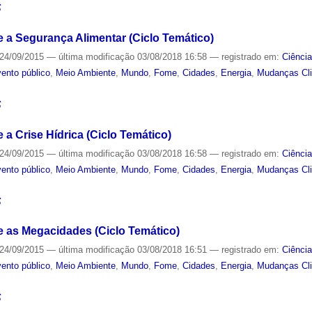
S
 a Segurança Alimentar (Ciclo Temático)
24/09/2015
—
última modificação
03/08/2018 16:58
— registrado em:
Ciênci
ento público
,
Meio Ambiente
,
Mundo
,
Fome
,
Cidades
,
Energia
,
Mudanças Cl
S
a Crise Hídrica (Ciclo Temático)
24/09/2015
—
última modificação
03/08/2018 16:58
— registrado em:
Ciênci
ento público
,
Meio Ambiente
,
Mundo
,
Fome
,
Cidades
,
Energia
,
Mudanças Cl
S
 as Megacidades (Ciclo Temático)
24/09/2015
—
última modificação
03/08/2018 16:51
— registrado em:
Ciênci
ento público
,
Meio Ambiente
,
Mundo
,
Fome
,
Cidades
,
Energia
,
Mudanças Cl
S