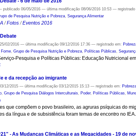
Debate - 6 de maio de 2016
—
publicado
06/05/2016
—
última modificação
08/06/2016 10:53
— registrad
rupo de Pesquisa Nutrição e Pobreza
,
Segurança Alimentar
CA
/
Fotos
/
Eventos 2016
 Debate
25/02/2016
—
última modificação
09/12/2016 17:36
— registrado em:
Pobrez
,
Fome
,
Grupo de Pesquisa Nutrição e Pobreza
,
Políticas Públicas
,
Seguranç
Serviço-Pesquisa e Políticas Públicas: Educação Nutricional e
S
de e da recepção ao imigrante
3/12/2015
—
última modificação
03/12/2015 15:13
— registrado em:
Pobrez
o
,
Grupo de Pesquisa Diálogos Interculturais
,
Poder
,
Políticas Públicas
,
Mun
s
es que compõem o povo brasileiro, as agruras psíquicas do mig
des da língua e de subsistência foram temas de encontro no IEA
S
21" - As Mudanças Climáticas e as Megacidades - 19 de n