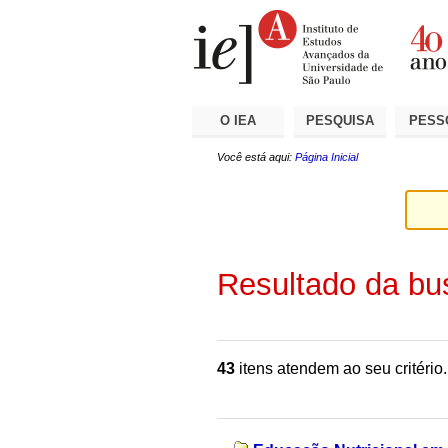
Ir
Ferramentas
Seções
para
Pessoais
o
conteúdo.
|
Ir
para
a
O IEA
PESQUISA
PESS
navegação
Você está aqui:
Página Inicial
Resultado da bu
43
itens atendem ao seu critério.