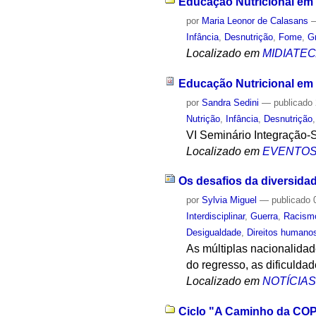
Educação Nutricional em 
por
Maria Leonor de Calasans
Infância
,
Desnutrição
,
Fome
,
G
Localizado em
MIDIATE
Educação Nutricional em
por
Sandra Sedini
—
publicado
Nutrição
,
Infância
,
Desnutrição
VI Seminário Integração-
Localizado em
EVENTO
Os desafios da diversida
por
Sylvia Miguel
—
publicado
0
Interdisciplinar
,
Guerra
,
Racism
Desigualdade
,
Direitos humano
As múltiplas nacionalidad
do regresso, as dificulda
Localizado em
NOTÍCIA
Ciclo "A Caminho da COP