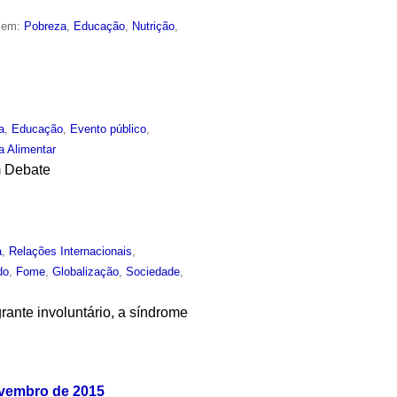
o em:
Pobreza
,
Educação
,
Nutrição
,
a
,
Educação
,
Evento público
,
a Alimentar
m Debate
a
,
Relações Internacionais
,
do
,
Fome
,
Globalização
,
Sociedade
,
rante involuntário, a síndrome
.
ovembro de 2015