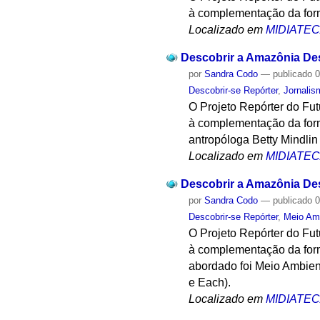
à complementação da form
Localizado em
MIDIATE
Descobrir a Amazônia Desc
por
Sandra Codo
—
publicado
0
Descobrir-se Repórter
,
Jornalis
O Projeto Repórter do Fu
à complementação da form
antropóloga Betty Mindlin
Localizado em
MIDIATE
Descobrir a Amazônia Desc
por
Sandra Codo
—
publicado
0
Descobrir-se Repórter
,
Meio Am
O Projeto Repórter do Fu
à complementação da form
abordado foi Meio Ambien
e Each).
Localizado em
MIDIATE