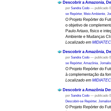
Descobrir a Amazonia, Des
por
Sandra Codo
—
publicado
0
se Repórter
,
Meio Ambiente
,
Jo
O Projeto Repórter do Fu
o objetivo de complement
Paulo Artaxo, físico e i
Ambiente e Mudanças Cli
Localizado em
MIDIATE
Descobrir a Amazônia, De
por
Sandra Codo
—
publicado
0
se Repórter
,
Amazônia
,
Jornali
O Projeto Repórter do Fu
à complementação da form
Localizado em
MIDIATE
Descobrir a Amazônia Des
por
Sandra Codo
—
publicado
0
Descobrir-se Repórter
,
Jornalis
O Projeto Repórter do Fu