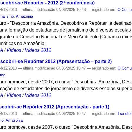
cobrir-se Reporter - 2012 (2ª conferência)
4/12/2013
—
última modificação
04/06/2025 10:48
— registrado em:
O Com
rnalismo
,
Amazônia
turo - "Descobrir a Amazônia, Descobrir-se Repórter" é destin
ar a formação de estudantes de jornalismo de diversas escolas
ntegrante do Conselho Nacional de Meio Ambiente (Conama) mini
máticas na Amazônia.
CA
/
Vídeos
/
Vídeos 2012
scobrir-se Repórter 2012 (Apresentação – parte 2)
4/12/2013
—
última modificação
04/06/2025 10:47
— registrado em:
O Com
smo
turo promove, desde 2007, o curso "Descobrir a Amazônia, Desc
ação de estudantes de jornalismo de diversas escolas superi
CA
/
Vídeos
/
Vídeos 2012
cobrir-se Repórter 2012 (Apresentação - parte 1)
4/12/2013
—
última modificação
04/06/2025 10:47
— registrado em:
Transfo
mo
,
Amazônia
turo promove, desde 2007, o curso "Descobrir a Amazônia, Desc