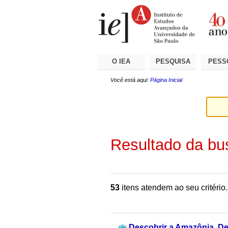
Ir
Ferramentas
Seções
para
Pessoais
o
conteúdo.
|
Ir
para
a
O IEA
PESQUISA
PESS
navegação
Você está aqui:
Página Inicial
Resultado da bu
53
itens atendem ao seu critério.
Descobrir a Amazônia, Des