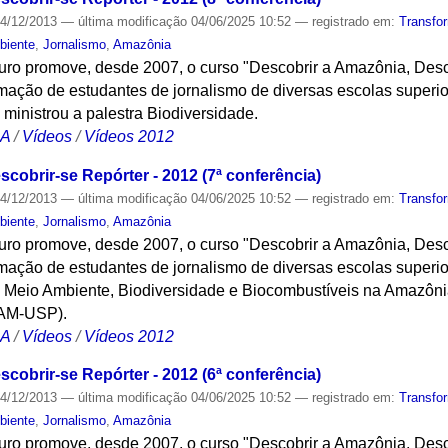
4/12/2013
—
última modificação
04/06/2025 10:52
— registrado em:
Transfo
biente
,
Jornalismo
,
Amazônia
turo promove, desde 2007, o curso "Descobrir a Amazônia, Desc
ação de estudantes de jornalismo de diversas escolas superi
nistrou a palestra Biodiversidade.
CA
/
Vídeos
/
Vídeos 2012
cobrir-se Repórter - 2012 (7ª conferência)
4/12/2013
—
última modificação
04/06/2025 10:52
— registrado em:
Transfo
biente
,
Jornalismo
,
Amazônia
turo promove, desde 2007, o curso "Descobrir a Amazônia, Desc
ação de estudantes de jornalismo de diversas escolas superi
i Meio Ambiente, Biodiversidade e Biocombustíveis na Amazôni
CAM-USP).
CA
/
Vídeos
/
Vídeos 2012
cobrir-se Repórter - 2012 (6ª conferência)
4/12/2013
—
última modificação
04/06/2025 10:52
— registrado em:
Transfo
biente
,
Jornalismo
,
Amazônia
turo promove, desde 2007, o curso "Descobrir a Amazônia, Desc