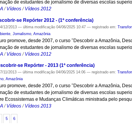
ação de estudantes de jornalismo de diversas escolas superi
CA
/
Vídeos
/
Vídeos 2012
obrir-se Repórter 2012 - (1ª conferência)
4/12/2013
—
última modificação
04/06/2025 10:47
— registrado em:
Transfo
biente
,
Jornalismo
,
Amazônia
turo promove, desde 2007, o curso "Descobrir a Amazônia, Desc
ação de estudantes de jornalismo de diversas escolas superi
CA
/
Vídeos
/
Vídeos 2012
cobrir-se Repórter - 2013 (1ª conferência)
7/11/2013
—
última modificação
04/06/2025 14:06
— registrado em:
Transfo
mo
,
Amazônia
turo promove, desde 2007, o curso "Descobrir a Amazônia, Desc
ação de estudantes de jornalismo de diversas escolas superi
bre Ecossistemas e Mudanças Climáticas ministrada pelo pesqu
CA
/
Vídeos
/
Vídeos 2013
5
6