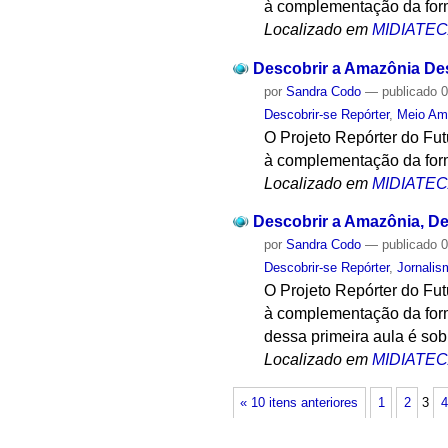
à complementação da form
Localizado em
MIDIATE
Descobrir a Amazônia Desc
por
Sandra Codo
—
publicado
0
Descobrir-se Repórter
,
Meio Am
O Projeto Repórter do Fu
à complementação da form
Localizado em
MIDIATE
Descobrir a Amazônia, Des
por
Sandra Codo
—
publicado
0
Descobrir-se Repórter
,
Jornalis
O Projeto Repórter do Fu
à complementação da form
dessa primeira aula é so
Localizado em
MIDIATE
« 10 itens anteriores
1
2
3
4