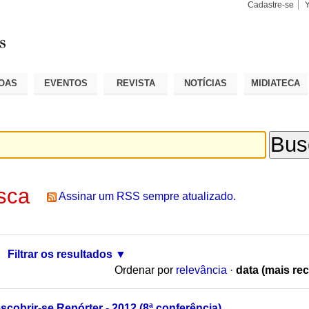
Cadastre-se
Busca
Busca
Avançad
OAS
EVENTOS
REVISTA
NOTÍCIAS
MIDIATECA
sca
Assinar um RSS sempre atualizado.
Filtrar os resultados
Ordenar por
relevância
·
data (mais rec
cobrir-se Repórter - 2012 (8ª conferência)