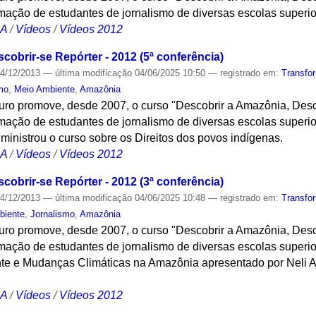
ação de estudantes de jornalismo de diversas escolas superi
CA
/
Vídeos
/
Vídeos 2012
obrir-se Repórter - 2012 (5ª conferência)
4/12/2013
—
última modificação
04/06/2025 10:50
— registrado em:
Transfo
mo
,
Meio Ambiente
,
Amazônia
turo promove, desde 2007, o curso "Descobrir a Amazônia, Desc
ação de estudantes de jornalismo de diversas escolas superio
 ministrou o curso sobre os Direitos dos povos indígenas.
CA
/
Vídeos
/
Vídeos 2012
obrir-se Repórter - 2012 (3ª conferência)
4/12/2013
—
última modificação
04/06/2025 10:48
— registrado em:
Transfo
biente
,
Jornalismo
,
Amazônia
turo promove, desde 2007, o curso "Descobrir a Amazônia, Desc
ação de estudantes de jornalismo de diversas escolas superi
te e Mudanças Climáticas na Amazônia apresentado por Neli A
CA
/
Vídeos
/
Vídeos 2012