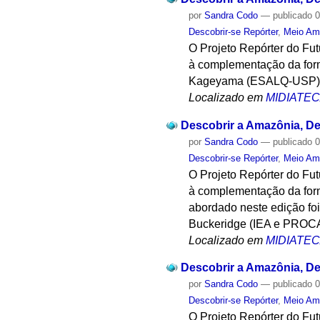
por
Sandra Codo
—
publicado
0
Descobrir-se Repórter
,
Meio Am
O Projeto Repórter do Fu
à complementação da form
Kageyama (ESALQ-USP) mi
Localizado em
MIDIATE
Descobrir a Amazônia, Des
por
Sandra Codo
—
publicado
0
Descobrir-se Repórter
,
Meio Am
O Projeto Repórter do Fu
à complementação da form
abordado neste edição fo
Buckeridge (IEA e PRO
Localizado em
MIDIATE
Descobrir a Amazônia, Des
por
Sandra Codo
—
publicado
0
Descobrir-se Repórter
,
Meio Am
O Projeto Repórter do Fu