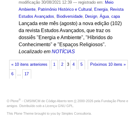
modificação
30/08/2021 12:39
— registrado em:
Meio
Ambiente
,
Patrimônio Histórico e Cultural
,
Energia
,
Revista
Estudos Avançados
,
Biodiversidade
,
Design
,
Água
,
capa
Lançada este mês (agosto) a nova edição (102)
da revista Estudos Avançados, que traz os
dossiês "Energia e Ambiente", "Híbridos do
Conhecimento" e "Espaços Religiosos".
Localizado em
NOTÍCIAS
« 10 itens anteriores
1
2
3
4
5
Próximos 10 itens »
6
…
17
®
O
Plone
- CMS/WCM de Código Aberto
tem
©
2000-2026 pela
Fundação Plone
e
amigos. Distribuído sob a
Licença GNU GPL
.
This Plone Theme brought to you by
Simples Consultoria
.