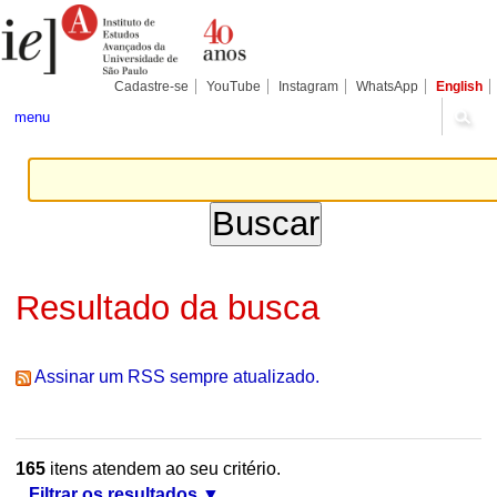
Ir
Ferramentas
Seções
para
Pessoais
o
conteúdo.
|
Cadastre-se
YouTube
Instagram
WhatsApp
English
Ir
para
menu
a
navegação
Resultado da busca
Assinar um RSS sempre atualizado.
165
itens atendem ao seu critério.
Filtrar os resultados