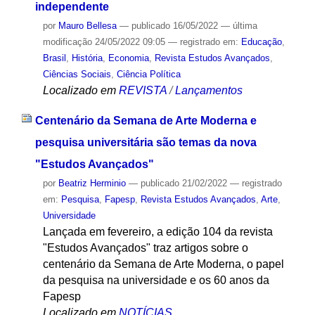
independente
por
Mauro Bellesa
—
publicado
16/05/2022
—
última
modificação
24/05/2022 09:05
— registrado em:
Educação
,
Brasil
,
História
,
Economia
,
Revista Estudos Avançados
,
Ciências Sociais
,
Ciência Política
Localizado em
REVISTA
/
Lançamentos
Centenário da Semana de Arte Moderna e
pesquisa universitária são temas da nova
"Estudos Avançados"
por
Beatriz Herminio
—
publicado
21/02/2022
— registrado
em:
Pesquisa
,
Fapesp
,
Revista Estudos Avançados
,
Arte
,
Universidade
Lançada em fevereiro, a edição 104 da revista
"Estudos Avançados" traz artigos sobre o
centenário da Semana de Arte Moderna, o papel
da pesquisa na universidade e os 60 anos da
Fapesp
Localizado em
NOTÍCIAS