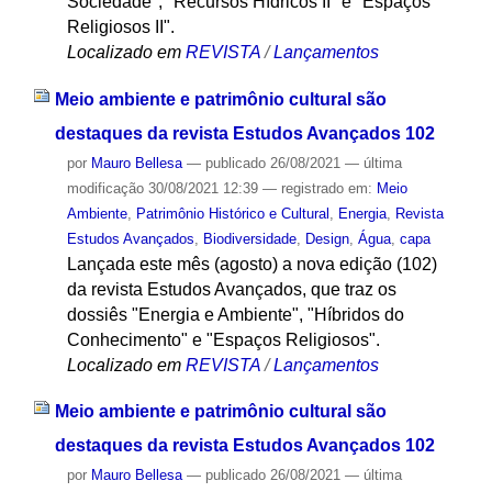
Sociedade", "Recursos Hídricos II" e "Espaços
Religiosos II".
Localizado em
REVISTA
/
Lançamentos
Meio ambiente e patrimônio cultural são
destaques da revista Estudos Avançados 102
por
Mauro Bellesa
—
publicado
26/08/2021
—
última
modificação
30/08/2021 12:39
— registrado em:
Meio
Ambiente
,
Patrimônio Histórico e Cultural
,
Energia
,
Revista
Estudos Avançados
,
Biodiversidade
,
Design
,
Água
,
capa
Lançada este mês (agosto) a nova edição (102)
da revista Estudos Avançados, que traz os
dossiês "Energia e Ambiente", "Híbridos do
Conhecimento" e "Espaços Religiosos".
Localizado em
REVISTA
/
Lançamentos
Meio ambiente e patrimônio cultural são
destaques da revista Estudos Avançados 102
por
Mauro Bellesa
—
publicado
26/08/2021
—
última