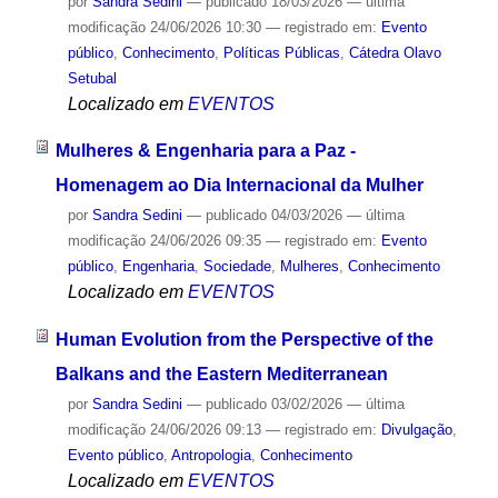
por
Sandra Sedini
—
publicado
18/03/2026
—
última
modificação
24/06/2026 10:30
— registrado em:
Evento
público
,
Conhecimento
,
Políticas Públicas
,
Cátedra Olavo
Setubal
Localizado em
EVENTOS
Mulheres & Engenharia para a Paz -
Homenagem ao Dia Internacional da Mulher
por
Sandra Sedini
—
publicado
04/03/2026
—
última
modificação
24/06/2026 09:35
— registrado em:
Evento
público
,
Engenharia
,
Sociedade
,
Mulheres
,
Conhecimento
Localizado em
EVENTOS
Human Evolution from the Perspective of the
Balkans and the Eastern Mediterranean
por
Sandra Sedini
—
publicado
03/02/2026
—
última
modificação
24/06/2026 09:13
— registrado em:
Divulgação
,
Evento público
,
Antropologia
,
Conhecimento
Localizado em
EVENTOS