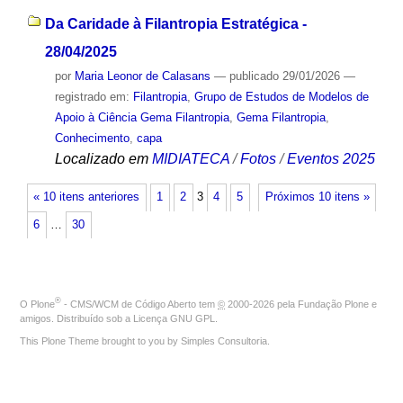
Da Caridade à Filantropia Estratégica -
28/04/2025
por
Maria Leonor de Calasans
—
publicado
29/01/2026
—
registrado em:
Filantropia
,
Grupo de Estudos de Modelos de
Apoio à Ciência Gema Filantropia
,
Gema Filantropia
,
Conhecimento
,
capa
Localizado em
MIDIATECA
/
Fotos
/
Eventos 2025
« 10 itens anteriores
1
2
3
4
5
Próximos 10 itens »
6
…
30
®
O
Plone
- CMS/WCM de Código Aberto
tem
©
2000-2026 pela
Fundação Plone
e
amigos. Distribuído sob a
Licença GNU GPL
.
This Plone Theme brought to you by
Simples Consultoria
.