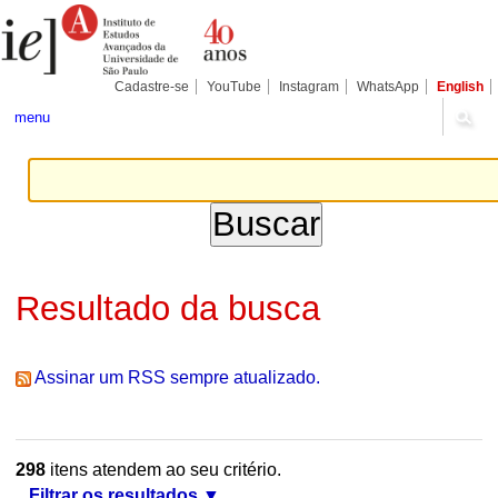
Ir
Ferramentas
Seções
para
Pessoais
o
conteúdo.
|
Cadastre-se
YouTube
Instagram
WhatsApp
English
Ir
para
menu
a
navegação
Resultado da busca
Assinar um RSS sempre atualizado.
298
itens atendem ao seu critério.
Filtrar os resultados