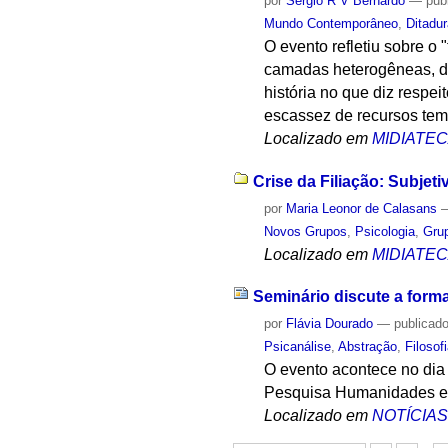
por
Sergio R V Bernardo
—
pub
Mundo Contemporâneo
,
Ditadu
O evento refletiu sobre o
camadas heterogêneas, do
história no que diz respe
escassez de recursos tem
Localizado em
MIDIATE
Crise da Filiação: Subjet
por
Maria Leonor de Calasans
Novos Grupos
,
Psicologia
,
Gru
Localizado em
MIDIATE
Seminário discute a form
por
Flávia Dourado
—
publicad
Psicanálise
,
Abstração
,
Filosof
O evento acontece no dia 
Pesquisa Humanidades 
Localizado em
NOTÍCIA