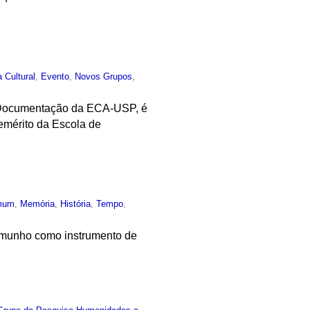
a Cultural
,
Evento
,
Novos Grupos
,
 e Documentação da ECA-USP, é
 emérito da Escola de
mum
,
Memória
,
História
,
Tempo
,
stemunho como instrumento de