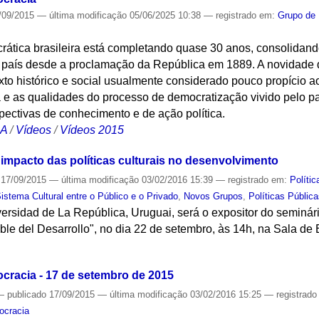
/09/2015
—
última modificação
05/06/2025 10:38
— registrado em:
Grupo de
crática brasileira está completando quase 30 anos, consolidan
 país desde a proclamação da República em 1889. A novidade
to histórico e social usualmente considerado pouco propício a
a e as qualidades do processo de democratização vivido pelo p
pectivas de conhecimento e de ação política.
CA
/
Vídeos
/
Vídeos 2015
 impacto das políticas culturais no desenvolvimento
17/09/2015
—
última modificação
03/02/2016 15:39
— registrado em:
Polític
tema Cultural entre o Público e o Privado
,
Novos Grupos
,
Políticas Públic
rsidad de La República, Uruguai, será o expositor do seminário
le del Desarrollo", no dia 22 de setembro, às 14h, na Sala de
S
ocracia - 17 de setembro de 2015
—
publicado
17/09/2015
—
última modificação
03/02/2016 15:25
— registrad
ocracia