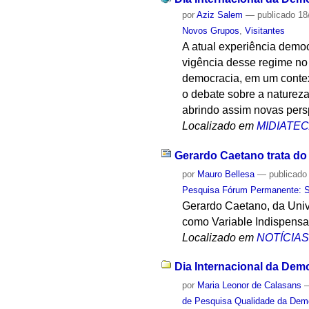
por
Aziz Salem
—
publicado
18
Novos Grupos
,
Visitantes
A atual experiência demo
vigência desse regime no
democracia, em um contex
o debate sobre a naturez
abrindo assim novas pers
Localizado em
MIDIATE
Gerardo Caetano trata do
por
Mauro Bellesa
—
publicado
Pesquisa Fórum Permanente: Sis
Gerardo Caetano, da Unive
como Variable Indispensab
Localizado em
NOTÍCIA
Dia Internacional da Dem
por
Maria Leonor de Calasans
de Pesquisa Qualidade da Dem