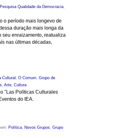
 Pesquisa Qualidade da Democracia
,
do o período mais longevo de
 dessa duração mais longa da
o seu enraizamento, reatualiza
aís nas últimas décadas,
a Cultural
,
O Comum
,
Grupo de
as
,
Arte
,
Cultura
 "Las Políticas Culturales
 Eventos do IEA.
o em:
Política
,
Novos Grupos
,
Grupo