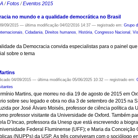
CA
/
Fotos
/
Eventos 2015
acia no mundo e a qualidade democrática no Brasil
9/09/2015
—
última modificação
04/02/2016 14:37
— registrado em:
Grupo d
nternacionais
,
Cidadania
,
Direitos humanos
,
História
,
Congresso Nacional
,
Vi
lidade da Democracia convida especialistas para o painel que 
cial sobre o tema
S
artins
licado
04/09/2015
—
última modificação
05/06/2025 10:32
— registrado em:
sitantes
mínio Martins, que morreu no dia 19 de agosto de 2015 em Oxfor
 sobre seu legado e obra no dia 3 de setembro de 2015 na Sa
uzida por José Álvaro Moisés, professor de ciência política da 
como professor visitante da Universidade de Oxford. Também p
gela D’Incao, professora da Unesp que está escrevendo a biograf
Universidade Federal Fluminense (UFF); e Maria da Conceição Q
blicas (NUPPs) da USP. As três conviveram com o sociólogo e