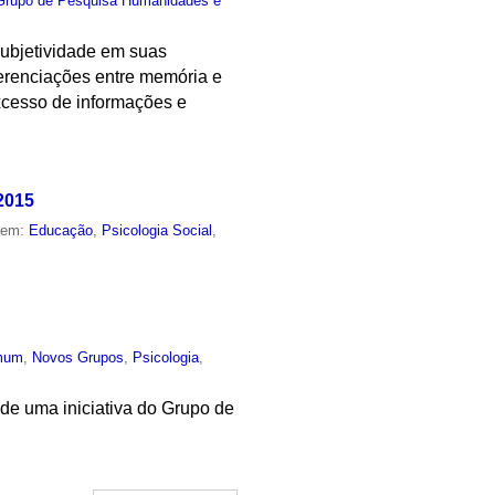
Grupo de Pesquisa Humanidades e
 subjetividade em suas
erenciações entre memória e
excesso de informações e
2015
o em:
Educação
,
Psicologia Social
,
mum
,
Novos Grupos
,
Psicologia
,
 de uma iniciativa do Grupo de