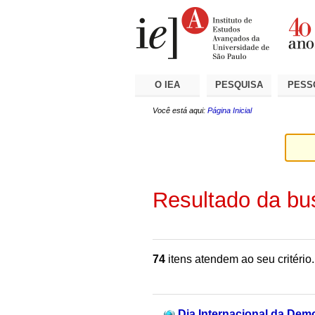
Ir
Ferramentas
Seções
para
Pessoais
o
conteúdo.
|
Ir
para
a
O IEA
PESQUISA
PESS
navegação
Você está aqui:
Página Inicial
Resultado da bu
74
itens atendem ao seu critério.
Dia Internacional da Dem