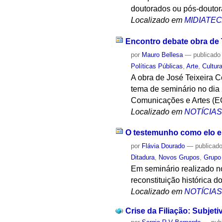
doutorados ou pós-doutor
Localizado em
MIDIATE
Encontro debate obra de T
por
Mauro Bellesa
—
publicado
Políticas Públicas
,
Arte
,
Cultur
A obra de José Teixeira 
tema de seminário no dia 
Comunicações e Artes (E
Localizado em
NOTÍCIA
O testemunho como elo ent
por
Flávia Dourado
—
publicad
Ditadura
,
Novos Grupos
,
Grupo
Em seminário realizado no
reconstituição histórica do
Localizado em
NOTÍCIA
Crise da Filiação: Subjet