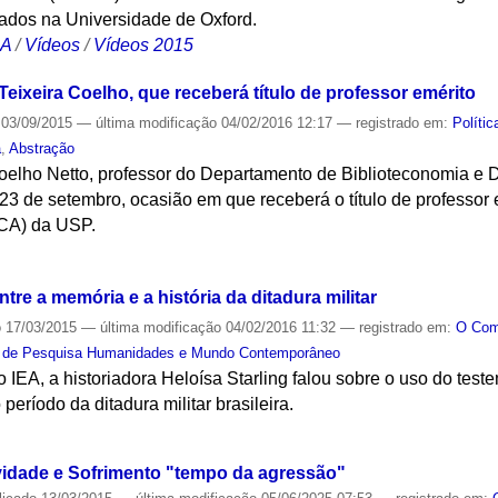
ados na Universidade de Oxford.
CA
/
Vídeos
/
Vídeos 2015
eixeira Coelho, que receberá título de professor emérito
03/09/2015
—
última modificação
04/02/2016 12:17
— registrado em:
Polític
a
,
Abstração
Coelho Netto, professor do Departamento de Biblioteconomia
23 de setembro, ocasião em que receberá o título de professor
CA) da USP.
S
re a memória e a história da ditadura militar
o
17/03/2015
—
última modificação
04/02/2016 11:32
— registrado em:
O Co
 de Pesquisa Humanidades e Mundo Contemporâneo
 IEA, a historiadora Heloísa Starling falou sobre o uso do te
 período da ditadura militar brasileira.
S
ividade e Sofrimento "tempo da agressão"