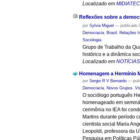
Localizado em
MIDIATE
Reflexões sobre a democr
por
Sylvia Miguel
—
publicado
0
Democracia
,
Brasil
,
Relações I
Sociologia
Grupo de Trabalho da Qua
histórico e a dinâmica so
Localizado em
NOTÍCIA
Homenagem a Hermínio M
por
Sergio R V Bernardo
—
pub
Democracia
,
Novos Grupos
,
Vi
O sociólogo português Her
homenageado em seminário
cerimônia no IEA foi cond
Martins durante período 
cientista social Maria An
Leopoldi, professora da 
Pesquisa em Políticas Pú