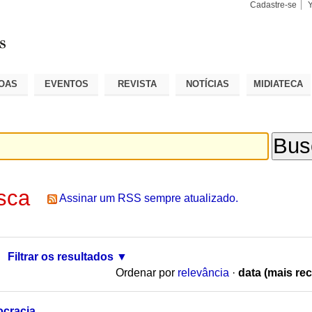
Cadastre-se
Busca
Busca
Avançad
OAS
EVENTOS
REVISTA
NOTÍCIAS
MIDIATECA
sca
Assinar um RSS sempre atualizado.
Filtrar os resultados
Ordenar por
relevância
·
data (mais rec
ocracia