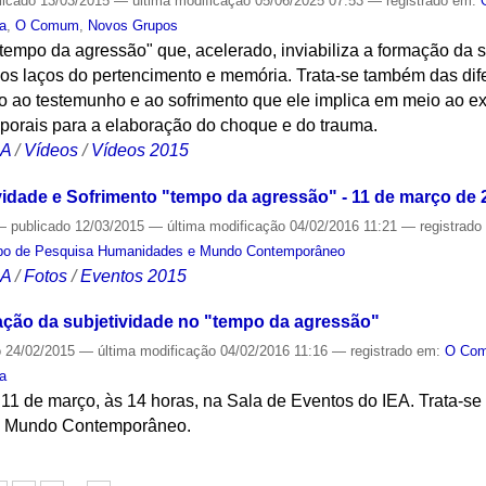
licado
13/03/2015
—
última modificação
05/06/2025 07:53
— registrado em:
ra
,
O Comum
,
Novos Grupos
 "tempo da agressão" que, acelerado, inviabiliza a formação da
s laços do pertencimento e memória. Trata-se também das dif
ito ao testemunho e ao sofrimento que ele implica em meio ao 
porais para a elaboração do choque e do trauma.
CA
/
Vídeos
/
Vídeos 2015
ividade e Sofrimento "tempo da agressão" - 11 de março de 
—
publicado
12/03/2015
—
última modificação
04/02/2016 11:21
— registrad
po de Pesquisa Humanidades e Mundo Contemporâneo
CA
/
Fotos
/
Eventos 2015
ação da subjetividade no "tempo da agressão"
o
24/02/2015
—
última modificação
04/02/2016 11:16
— registrado em:
O Co
ia
11 de março, às 14 horas, na Sala de Eventos do IEA. Trata-se
e Mundo Contemporâneo.
S