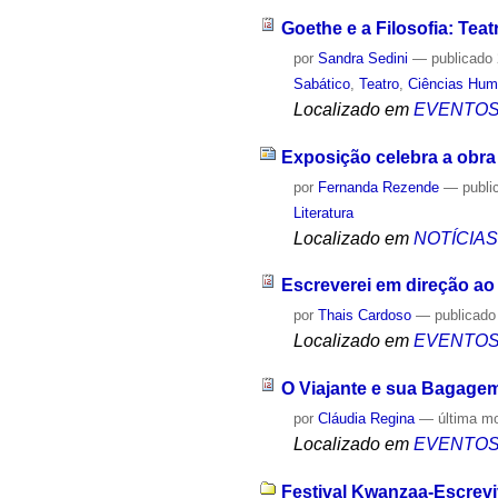
Goethe e a Filosofia: Tea
por
Sandra Sedini
—
publicado
Sabático
,
Teatro
,
Ciências Hu
Localizado em
EVENTO
Exposição celebra a obra 
por
Fernanda Rezende
—
publi
Literatura
Localizado em
NOTÍCIA
Escreverei em direção ao
por
Thais Cardoso
—
publicado
Localizado em
EVENTO
O Viajante e sua Bagage
por
Cláudia Regina
—
última m
Localizado em
EVENTO
Festival Kwanzaa-Escrevi