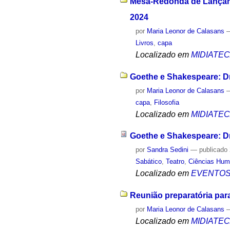
Mesa-Redonda de Lançame
2024
por
Maria Leonor de Calasans
Livros
,
capa
Localizado em
MIDIATE
Goethe e Shakespeare: D
por
Maria Leonor de Calasans
capa
,
Filosofia
Localizado em
MIDIATE
Goethe e Shakespeare: 
por
Sandra Sedini
—
publicado
Sabático
,
Teatro
,
Ciências Hu
Localizado em
EVENTO
Reunião preparatória para
por
Maria Leonor de Calasans
Localizado em
MIDIATE