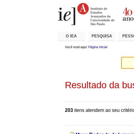
Ir
Ferramentas
Seções
para
Pessoais
o
conteúdo.
|
Ir
para
a
O IEA
PESQUISA
PESS
navegação
Você está aqui:
Página Inicial
Resultado da bu
203
itens atendem ao seu critéri