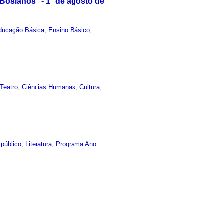
osianos" - 1° de agosto de
ducação Básica
,
Ensino Básico
,
,
Teatro
,
Ciências Humanas
,
Cultura
,
 público
,
Literatura
,
Programa Ano