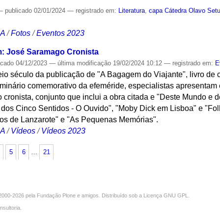
—
publicado
02/01/2024
— registrado em:
Literatura
,
capa Cátedra Olavo Setu
CA
/
Fotos
/
Eventos 2023
m: José Saramago Cronista
icado
04/12/2023
—
última modificação
19/02/2024 10:12
— registrado em:
E
o século da publicação de "A Bagagem do Viajante", livro de 
inário comemorativo da efeméride, especialistas apresentam 
cronista, conjunto que inclui a obra citada e "Deste Mundo e 
dos Cinco Sentidos - O Ouvido", "Moby Dick em Lisboa" e "Folh
os de Lanzarote" e "As Pequenas Memórias".
CA
/
Vídeos
/
Vídeos 2023
5
6
…
21
000-2026 pela
Fundação Plone
e amigos. Distribuído sob a
Licença GNU GPL
.
nsultoria
.