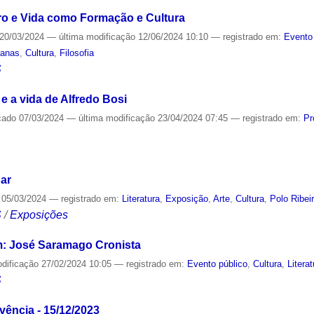
tro e Vida como Formação e Cultura
20/03/2024
—
última modificação
12/06/2024 10:10
— registrado em:
Evento
manas
,
Cultura
,
Filosofia
S
e a vida de Alfredo Bosi
cado
07/03/2024
—
última modificação
23/04/2024 07:45
— registrado em:
Pr
S
 ar
05/03/2024
— registrado em:
Literatura
,
Exposição
,
Arte
,
Cultura
,
Polo Ribei
S
/
Exposições
m: José Saramago Cronista
odificação
27/02/2024 10:05
— registrado em:
Evento público
,
Cultura
,
Litera
S
vência - 15/12/2023