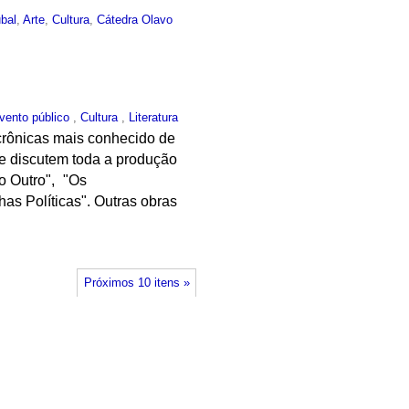
bal
,
Arte
,
Cultura
,
Cátedra Olavo
vento público
,
Cultura
,
Literatura
crônicas mais conhecido de
e discutem toda a produção
do Outro", "Os
as Políticas". Outras obras
Próximos 10 itens »