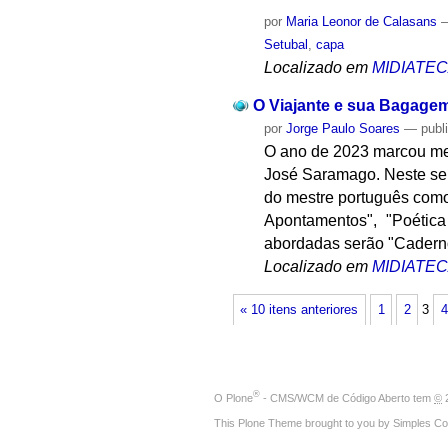
por
Maria Leonor de Calasans
Setubal
,
capa
Localizado em
MIDIATE
O Viajante e sua Bagage
por
Jorge Paulo Soares
—
publ
O ano de 2023 marcou mei
José Saramago. Neste sem
do mestre português como 
Apontamentos", "Poética 
abordadas serão "Cadern
Localizado em
MIDIATE
« 10 itens anteriores
1
2
3
4
®
O
Plone
- CMS/WCM de Código Aberto
tem
©
2
This Plone Theme brought to you by
Simples Co