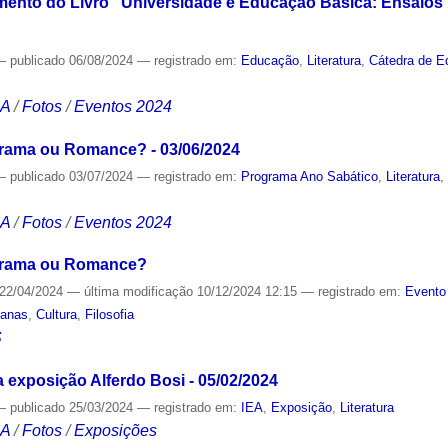
nto do Livro "Universidade e Educação Básica: Ensaios B
—
publicado
06/08/2024
— registrado em:
Educação
,
Literatura
,
Cátedra de E
CA
/
Fotos
/
Eventos 2024
rama ou Romance? - 03/06/2024
—
publicado
03/07/2024
— registrado em:
Programa Ano Sabático
,
Literatura
CA
/
Fotos
/
Eventos 2024
Drama ou Romance?
22/04/2024
—
última modificação
10/12/2024 12:15
— registrado em:
Evento
manas
,
Cultura
,
Filosofia
S
 exposição Alferdo Bosi - 05/02/2024
—
publicado
25/03/2024
— registrado em:
IEA
,
Exposição
,
Literatura
CA
/
Fotos
/
Exposições