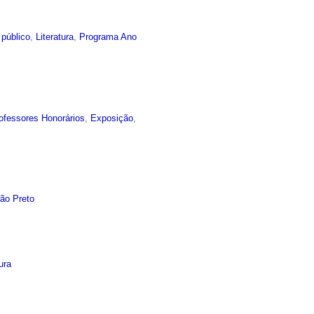
 público
,
Literatura
,
Programa Ano
ofessores Honorários
,
Exposição
,
rão Preto
tura