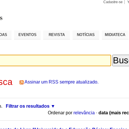
Cadastre-se
Busca
Busca
Avançad
OAS
EVENTOS
REVISTA
NOTÍCIAS
MIDIATECA
sca
Assinar um RSS sempre atualizado.
o.
Filtrar os resultados
Ordenar por
relevância
·
data (mais rec