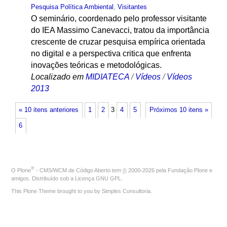
Pesquisa Política Ambiental
,
Visitantes
O seminário, coordenado pelo professor visitante
do IEA Massimo Canevacci, tratou da importância
crescente de cruzar pesquisa empírica orientada
no digital e a perspectiva critica que enfrenta
inovações teóricas e metodológicas.
Localizado em
MIDIATECA
/
Vídeos
/
Vídeos
2013
« 10 itens anteriores
1
2
3
4
5
Próximos 10 itens »
6
®
O
Plone
- CMS/WCM de Código Aberto
tem
©
2000-2026 pela
Fundação Plone
e
amigos. Distribuído sob a
Licença GNU GPL
.
This Plone Theme brought to you by
Simples Consultoria
.