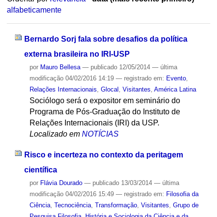
alfabeticamente
Bernardo Sorj fala sobre desafios da política
externa brasileira no IRI-USP
por
Mauro Bellesa
—
publicado
12/05/2014
—
última
modificação
04/02/2016 14:19
— registrado em:
Evento
,
Relações Internacionais
,
Glocal
,
Visitantes
,
América Latina
Sociólogo será o expositor em seminário do
Programa de Pós-Graduação do Instituto de
Relações Internacionais (IRI) da USP.
Localizado em
NOTÍCIAS
Risco e incerteza no contexto da peritagem
científica
por
Flávia Dourado
—
publicado
13/03/2014
—
última
modificação
04/02/2016 15:49
— registrado em:
Filosofia da
Ciência
,
Tecnociência
,
Transformação
,
Visitantes
,
Grupo de
Pesquisa Filosofia, História e Sociologia da Ciência e da