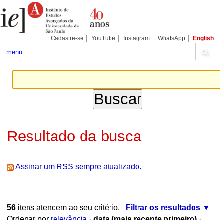
Ir
Ferramentas
Seções
para
Pessoais
o
conteúdo.
|
Cadastre-se
YouTube
Instagram
WhatsApp
English
Ir
para
menu
a
navegação
Resultado da busca
Assinar um RSS sempre atualizado.
56
itens atendem ao seu critério.
Filtrar os resultados
Ordenar por
relevância
·
data (mais recente primeiro)
·