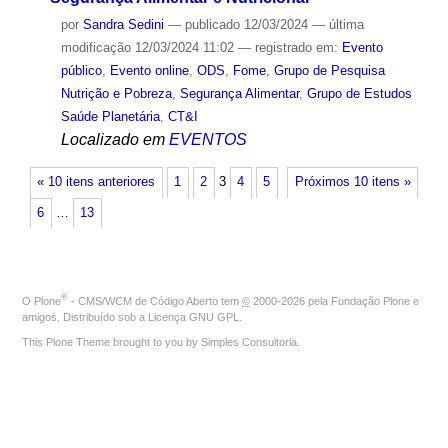
por
Sandra Sedini
—
publicado
12/03/2024
—
última
modificação
12/03/2024 11:02
— registrado em:
Evento
público
,
Evento online
,
ODS
,
Fome
,
Grupo de Pesquisa
Nutrição e Pobreza
,
Segurança Alimentar
,
Grupo de Estudos
Saúde Planetária
,
CT&I
Localizado em
EVENTOS
« 10 itens anteriores
1
2
3
4
5
Próximos 10 itens »
6
…
13
®
O
Plone
- CMS/WCM de Código Aberto
tem
©
2000-2026 pela
Fundação Plone
e
amigos. Distribuído sob a
Licença GNU GPL
.
This Plone Theme brought to you by
Simples Consultoria
.