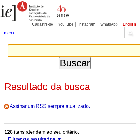
Ir
Ferramentas
Seções
para
Pessoais
o
conteúdo.
|
Cadastre-se
YouTube
Instagram
WhatsApp
English
Ir
para
menu
a
navegação
Resultado da busca
Assinar um RSS sempre atualizado.
128
itens atendem ao seu critério.
Filtrar os resultados