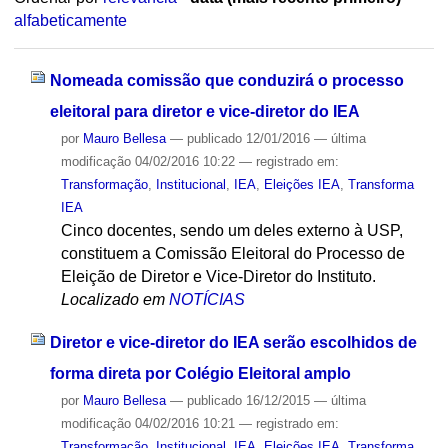
alfabeticamente
Nomeada comissão que conduzirá o processo
eleitoral para diretor e vice-diretor do IEA
por
Mauro Bellesa
—
publicado
12/01/2016
—
última
modificação
04/02/2016 10:22
— registrado em:
Transformação
,
Institucional
,
IEA
,
Eleições IEA
,
Transforma
IEA
Cinco docentes, sendo um deles externo à USP,
constituem a Comissão Eleitoral do Processo de
Eleição de Diretor e Vice-Diretor do Instituto.
Localizado em
NOTÍCIAS
Diretor e vice-diretor do IEA serão escolhidos de
forma direta por Colégio Eleitoral amplo
por
Mauro Bellesa
—
publicado
16/12/2015
—
última
modificação
04/02/2016 10:21
— registrado em:
Transformação
,
Institucional
,
IEA
,
Eleições IEA
,
Transforma