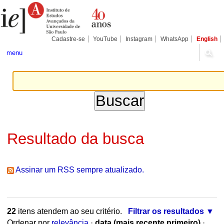
Ir
Ferramentas
Seções
para
Pessoais
o
conteúdo.
|
Cadastre-se
YouTube
Instagram
WhatsApp
English
Ir
para
menu
a
navegação
Resultado da busca
Assinar um RSS sempre atualizado.
22
itens atendem ao seu critério.
Filtrar os resultados
Ordenar por
relevância
·
data (mais recente primeiro)
·