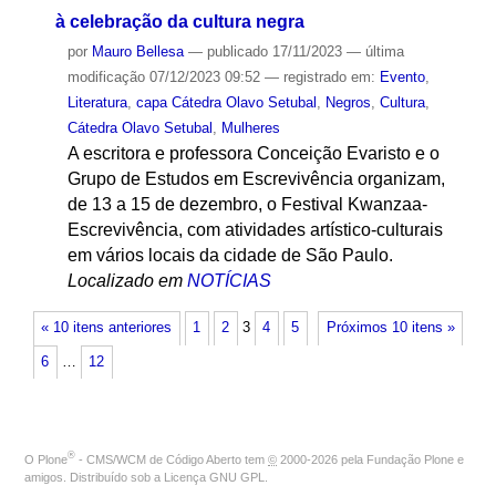
à celebração da cultura negra
por
Mauro Bellesa
—
publicado
17/11/2023
—
última
modificação
07/12/2023 09:52
— registrado em:
Evento
,
Literatura
,
capa Cátedra Olavo Setubal
,
Negros
,
Cultura
,
Cátedra Olavo Setubal
,
Mulheres
A escritora e professora Conceição Evaristo e o
Grupo de Estudos em Escrevivência organizam,
de 13 a 15 de dezembro, o Festival Kwanzaa-
Escrevivência, com atividades artístico-culturais
em vários locais da cidade de São Paulo.
Localizado em
NOTÍCIAS
« 10 itens anteriores
1
2
3
4
5
Próximos 10 itens »
6
…
12
®
O
Plone
- CMS/WCM de Código Aberto
tem
©
2000-2026 pela
Fundação Plone
e
amigos. Distribuído sob a
Licença GNU GPL
.