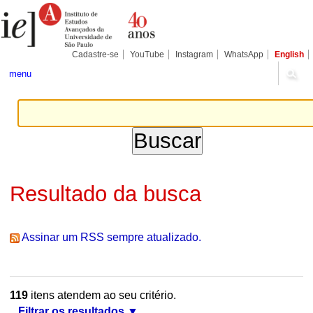
Ir
Ferramentas
Seções
para
Pessoais
o
conteúdo.
|
Cadastre-se
YouTube
Instagram
WhatsApp
English
Ir
para
menu
a
navegação
Resultado da busca
Assinar um RSS sempre atualizado.
119
itens atendem ao seu critério.
Filtrar os resultados