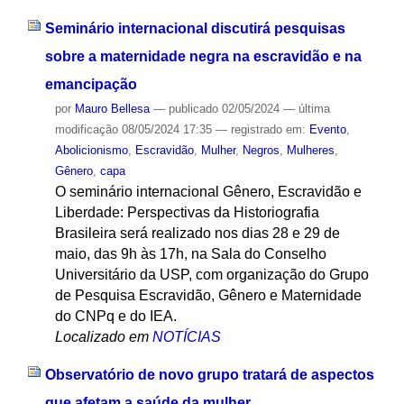
Seminário internacional discutirá pesquisas
sobre a maternidade negra na escravidão e na
emancipação
por
Mauro Bellesa
—
publicado
02/05/2024
—
última
modificação
08/05/2024 17:35
— registrado em:
Evento
,
Abolicionismo
,
Escravidão
,
Mulher
,
Negros
,
Mulheres
,
Gênero
,
capa
O seminário internacional Gênero, Escravidão e
Liberdade: Perspectivas da Historiografia
Brasileira será realizado nos dias 28 e 29 de
maio, das 9h às 17h, na Sala do Conselho
Universitário da USP, com organização do Grupo
de Pesquisa Escravidão, Gênero e Maternidade
do CNPq e do IEA.
Localizado em
NOTÍCIAS
Observatório de novo grupo tratará de aspectos
que afetam a saúde da mulher