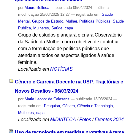
por
Mauro Bellesa
—
publicado
08/04/2024
—
última
modificação
25/03/2025 12:27
— registrado em:
Saúde
Mental
,
Grupos de Estudo
,
Mulher
,
Políticas Públicas
,
Saúde
Pública
,
Mulheres
,
Saúde
,
capa
Grupo de estudos planejará e criará Observatório
da Saúde da Mulher com o objetivo de contribuir
com a formulação de políticas públicas que
atendam a todos os aspectos ligados à saúde
feminina.
Localizado em
NOTÍCIAS
Gênero e Carreira Docente na USP: Trajetórias e
Novos Desafios - 06/03/2024
por
Maria Leonor de Calasans
—
publicado
13/03/2024
—
registrado em:
Pesquisa
,
Gênero
,
Ciência e Tecnologia
,
Mulheres
,
capa
Localizado em
MIDIATECA
/
Fotos
/
Eventos 2024
Uso de tecnologia em medidas protetivas é tema