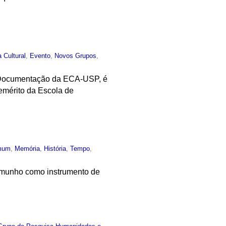
a Cultural
,
Evento
,
Novos Grupos
,
 e Documentação da ECA-USP, é
 emérito da Escola de
mum
,
Memória
,
História
,
Tempo
,
stemunho como instrumento de