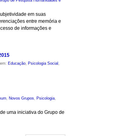
Grupo de Pesquisa Humanidades e
 subjetividade em suas
erenciações entre memória e
excesso de informações e
2015
o em:
Educação
,
Psicologia Social
,
mum
,
Novos Grupos
,
Psicologia
,
 de uma iniciativa do Grupo de