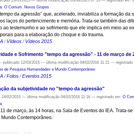
licado
13/03/2015
—
última modificação
05/06/2025 07:53
— registrado em:
ra
,
O Comum
,
Novos Grupos
 "tempo da agressão" que, acelerado, inviabiliza a formação da
s laços do pertencimento e memória. Trata-se também das dif
ito ao testemunho e ao sofrimento que ele implica em meio ao 
porais para a elaboração do choque e do trauma.
CA
/
Vídeos
/
Vídeos 2015
ividade e Sofrimento "tempo da agressão" - 11 de março de 
—
publicado
12/03/2015
—
última modificação
04/02/2016 11:21
— registrad
po de Pesquisa Humanidades e Mundo Contemporâneo
CA
/
Fotos
/
Eventos 2015
ação da subjetividade no "tempo da agressão"
o
24/02/2015
—
última modificação
04/02/2016 11:16
— registrado em:
O Co
ia
11 de março, às 14 horas, na Sala de Eventos do IEA. Trata-se
e Mundo Contemporâneo.
S