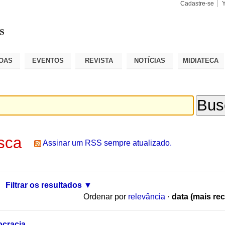
Cadastre-se
Busca
Busca
Avançad
OAS
EVENTOS
REVISTA
NOTÍCIAS
MIDIATECA
sca
Assinar um RSS sempre atualizado.
Filtrar os resultados
Ordenar por
relevância
·
data (mais rec
ocracia