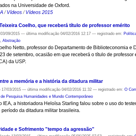
ados na Universidade de Oxford.
CA
/
Vídeos
/
Vídeos 2015
eixeira Coelho, que receberá título de professor emérito
03/09/2015
—
última modificação
04/02/2016 12:17
— registrado em:
Polític
a
,
Abstração
Coelho Netto, professor do Departamento de Biblioteconomia
23 de setembro, ocasião em que receberá o título de professor
CA) da USP.
S
re a memória e a história da ditadura militar
o
17/03/2015
—
última modificação
04/02/2016 11:32
— registrado em:
O Co
 de Pesquisa Humanidades e Mundo Contemporâneo
 IEA, a historiadora Heloísa Starling falou sobre o uso do te
 período da ditadura militar brasileira.
S
ividade e Sofrimento "tempo da agressão"