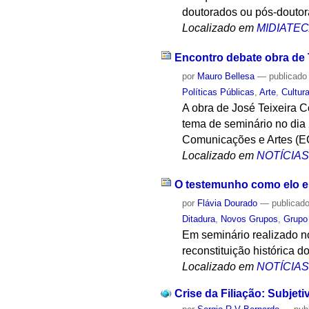
doutorados ou pós-doutor
Localizado em
MIDIATE
Encontro debate obra de T
por
Mauro Bellesa
—
publicado
Políticas Públicas
,
Arte
,
Cultur
A obra de José Teixeira 
tema de seminário no dia 
Comunicações e Artes (E
Localizado em
NOTÍCIA
O testemunho como elo ent
por
Flávia Dourado
—
publicad
Ditadura
,
Novos Grupos
,
Grupo
Em seminário realizado no
reconstituição histórica do
Localizado em
NOTÍCIA
Crise da Filiação: Subjet