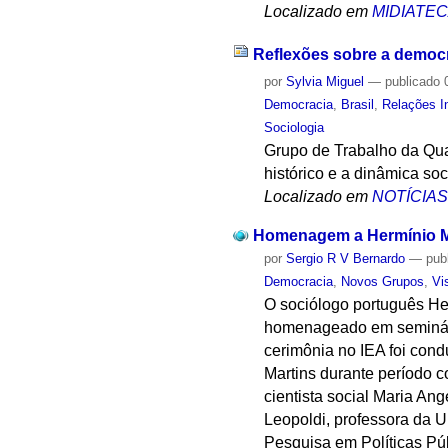
Localizado em
MIDIATE
Reflexões sobre a democr
por
Sylvia Miguel
—
publicado
0
Democracia
,
Brasil
,
Relações I
Sociologia
Grupo de Trabalho da Qua
histórico e a dinâmica so
Localizado em
NOTÍCIA
Homenagem a Hermínio M
por
Sergio R V Bernardo
—
pub
Democracia
,
Novos Grupos
,
Vi
O sociólogo português Her
homenageado em seminário
cerimônia no IEA foi cond
Martins durante período 
cientista social Maria An
Leopoldi, professora da 
Pesquisa em Políticas Pú