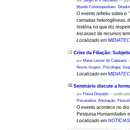
por
Sergio R V Bernardo
—
pub
Mundo Contemporâneo
,
Ditadu
O evento refletiu sobre o
camadas heterogêneas, do
história no que diz respe
escassez de recursos tem
Localizado em
MIDIATE
Crise da Filiação: Subjet
por
Maria Leonor de Calasans
Novos Grupos
,
Psicologia
,
Gru
Localizado em
MIDIATE
Seminário discute a form
por
Flávia Dourado
—
publicad
Psicanálise
,
Abstração
,
Filosof
O evento acontece no dia 
Pesquisa Humanidades 
Localizado em
NOTÍCIA