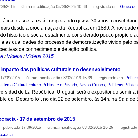
/09/2015
—
última modificação
05/06/2025 10:38
— registrado em:
Grupo de
crática brasileira está completando quase 30 anos, consolidan
 país desde a proclamação da República em 1889. A novidade
to histórico e social usualmente considerado pouco propício a
a e as qualidades do processo de democratização vivido pelo p
pectivas de conhecimento e de ação política.
CA
/
Vídeos
/
Vídeos 2015
 impacto das políticas culturais no desenvolvimento
17/09/2015
—
última modificação
03/02/2016 15:39
— registrado em:
Polític
tema Cultural entre o Público e o Privado
,
Novos Grupos
,
Políticas Públic
rsidad de La República, Uruguai, será o expositor do seminário
le del Desarrollo", no dia 22 de setembro, às 14h, na Sala de
S
ocracia - 17 de setembro de 2015
—
publicado
17/09/2015
—
última modificação
03/02/2016 15:25
— registrad
ocracia