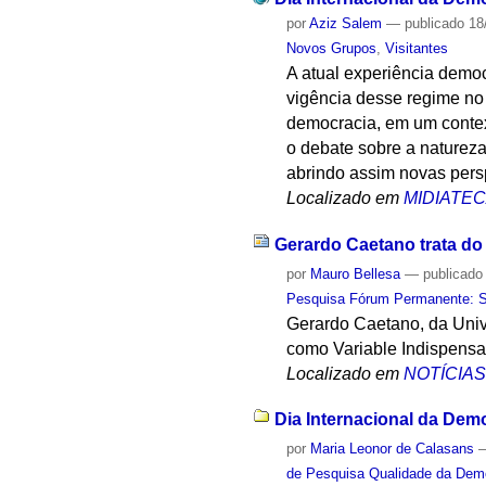
por
Aziz Salem
—
publicado
18
Novos Grupos
,
Visitantes
A atual experiência demo
vigência desse regime no
democracia, em um contex
o debate sobre a naturez
abrindo assim novas pers
Localizado em
MIDIATE
Gerardo Caetano trata do
por
Mauro Bellesa
—
publicado
Pesquisa Fórum Permanente: Sis
Gerardo Caetano, da Unive
como Variable Indispensab
Localizado em
NOTÍCIA
Dia Internacional da Dem
por
Maria Leonor de Calasans
de Pesquisa Qualidade da Dem