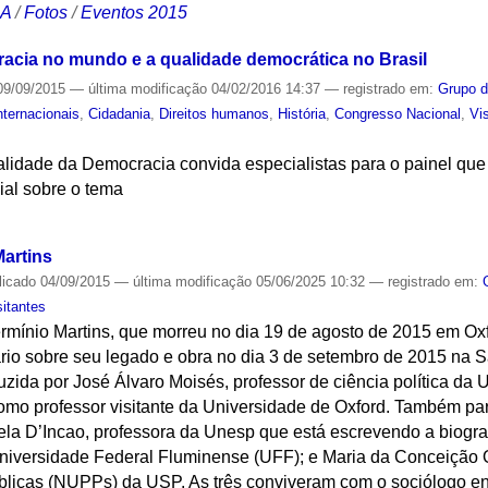
CA
/
Fotos
/
Eventos 2015
acia no mundo e a qualidade democrática no Brasil
9/09/2015
—
última modificação
04/02/2016 14:37
— registrado em:
Grupo d
nternacionais
,
Cidadania
,
Direitos humanos
,
História
,
Congresso Nacional
,
Vi
lidade da Democracia convida especialistas para o painel que 
cial sobre o tema
S
artins
licado
04/09/2015
—
última modificação
05/06/2025 10:32
— registrado em:
sitantes
mínio Martins, que morreu no dia 19 de agosto de 2015 em Oxfor
 sobre seu legado e obra no dia 3 de setembro de 2015 na Sa
uzida por José Álvaro Moisés, professor de ciência política da 
como professor visitante da Universidade de Oxford. Também p
gela D’Incao, professora da Unesp que está escrevendo a biograf
Universidade Federal Fluminense (UFF); e Maria da Conceição Q
blicas (NUPPs) da USP. As três conviveram com o sociólogo e