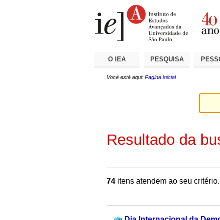
Ir
Ferramentas
Seções
para
Pessoais
o
conteúdo.
|
Ir
para
a
O IEA
PESQUISA
PESS
navegação
Você está aqui:
Página Inicial
Resultado da bu
74
itens atendem ao seu critério.
Dia Internacional da Dem