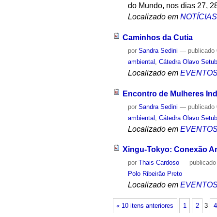
do Mundo, nos dias 27, 2
Localizado em
NOTÍCIA
Caminhos da Cutia
por
Sandra Sedini
—
publicado
ambiental
,
Cátedra Olavo Setub
Localizado em
EVENTO
Encontro de Mulheres Ind
por
Sandra Sedini
—
publicado
ambiental
,
Cátedra Olavo Setub
Localizado em
EVENTO
Xingu-Tokyo: Conexão An
por
Thais Cardoso
—
publicado
Polo Ribeirão Preto
Localizado em
EVENTO
« 10 itens anteriores
1
2
3
4