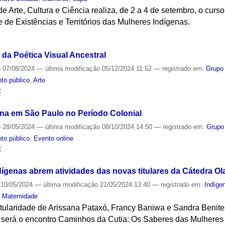
 Arte, Cultura e Ciência realiza, de 2 a 4 de setembro, o curso 
 de Existências e Territórios das Mulheres Indígenas.
S
 da Poética Visual Ancestral
o
07/08/2024
—
última modificação
05/12/2024 11:52
— registrado em:
Grupo
to público
,
Arte
S
ena em São Paulo no Período Colonial
o
28/05/2024
—
última modificação
08/10/2024 14:50
— registrado em:
Grupo
to público
,
Evento online
S
ígenas abrem atividades das novas titulares da Cátedra Ol
10/05/2024
—
última modificação
21/05/2024 13:40
— registrado em:
Indíge
,
Maternidade
titularidade de Arissana Pataxó, Francy Baniwa e Sandra Benit
ia será o encontro Caminhos da Cutia: Os Saberes das Mulheres