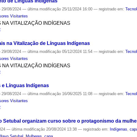
to de Línguas Indígenas
o
29/08/2024
—
última modificação
25/11/2024 16:00
— registrado em:
Tecnol
sores Visitantes
S NA VITALIZAÇÃO INDÍGENAS
S
is na Vitalização de Línguas Indígenas
o
29/08/2024
—
última modificação
05/12/2024 11:54
— registrado em:
Tecnol
sores Visitantes
S NA VITALIZAÇÃO INDÍGENAS
S
s e Línguas Indígenas
o
29/08/2024
—
última modificação
16/06/2025 11:08
— registrado em:
Tecnol
sores Visitantes
S
vo Setubal organizam curso sobre o protagonismo da mulhe
024
—
última modificação
20/08/2024 13:38
— registrado em:
Indígenas
,
cap
Olavo Setubal
,
Mulheres
,
capa