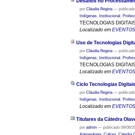
Desafios no Processamen
por
Cláudia Regina
—
publicad
Indígenas
,
Institucional
,
Profes
TECNOLOGIAS DIGITAI
Localizado em
EVENTO
Uso de Tecnologias Digita
por
Cláudia Regina
—
publicad
Indígenas
,
Institucional
,
Profes
TECNOLOGIAS DIGITAI
Localizado em
EVENTO
Ciclo Tecnologias Digitai
por
Cláudia Regina
—
publicad
Indígenas
,
Institucional
,
Profes
Localizado em
EVENTO
Titulares da Cátedra Ola
por
admin
—
publicado
09/08/2
Antropologia
,
Cultura
,
Cátedra 