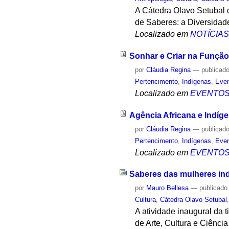
A Cátedra Olavo Setubal de
de Saberes: a Diversidade
Localizado em
NOTÍCIA
Sonhar e Criar na Função
por
Cláudia Regina
—
publicad
Pertencimento
,
Indígenas
,
Even
Localizado em
EVENTO
Agência Africana e Indíg
por
Cláudia Regina
—
publicad
Pertencimento
,
Indígenas
,
Even
Localizado em
EVENTO
Saberes das mulheres ind
por
Mauro Bellesa
—
publicado
Cultura
,
Cátedra Olavo Setubal
A atividade inaugural da 
de Arte, Cultura e Ciênc