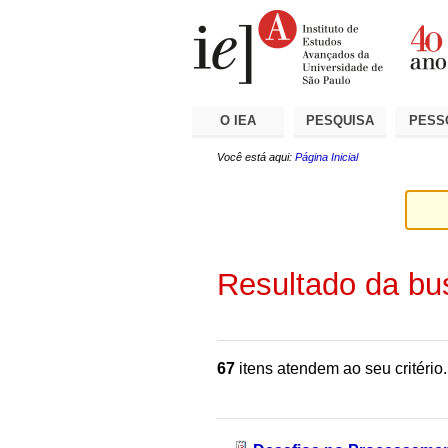
Ir
Ferramentas
Seções
para
Pessoais
o
conteúdo.
|
Ir
para
a
O IEA
PESQUISA
PESS
navegação
Você está aqui:
Página Inicial
Resultado da bu
67
itens atendem ao seu critério.