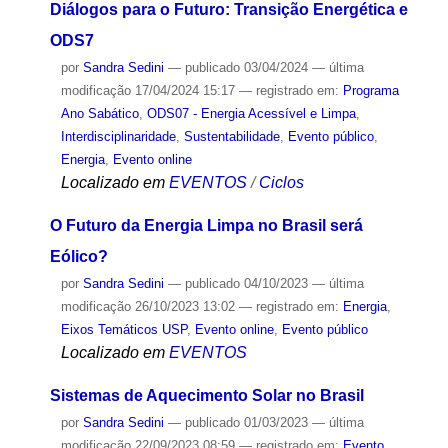
Diálogos para o Futuro: Transição Energética e
ODS7
por
Sandra Sedini
—
publicado
03/04/2024
—
última
modificação
17/04/2024 15:17
— registrado em:
Programa
Ano Sabático
,
ODS07 - Energia Acessível e Limpa
,
Interdisciplinaridade
,
Sustentabilidade
,
Evento público
,
Energia
,
Evento online
Localizado em
EVENTOS
/
Ciclos
O Futuro da Energia Limpa no Brasil será
Eólico?
por
Sandra Sedini
—
publicado
04/10/2023
—
última
modificação
26/10/2023 13:02
— registrado em:
Energia
,
Eixos Temáticos USP
,
Evento online
,
Evento público
Localizado em
EVENTOS
Sistemas de Aquecimento Solar no Brasil
por
Sandra Sedini
—
publicado
01/03/2023
—
última
modificação
22/09/2023 08:59
— registrado em:
Evento