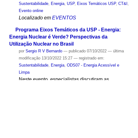
Sustentabilidade
,
Energia
,
USP
,
Eixos Temáticos USP
,
CT&I
,
Evento online
Localizado em
EVENTOS
Programa Eixos Temáticos da USP - Energia:
Energia Nuclear é Verde? Perspectivas da
Utilização Nuclear no Brasil
por
Sergio R V Bernardo
—
publicado
07/10/2022
—
última
modificação
13/10/2022 15:27
— registrado em:
Sustentabilidade
,
Energia
,
ODS07 - Energia Acessível e
Limpa
Neste evento, especialistas discutiram as
perspectivas de uso da tecnologia nuclear no
Brasil, tanto para a produção de energia elétrica
quanto para outras finalidades. O país tem uma
história consolidada em seu desenvolvimento,
mais visível nos dois grandes reatores da Central
Nuclear Almirante Álvaro Alberto, mas que
também é disseminada em reatores de pesquisa
distribuídos pelo território nacional. Entretanto,