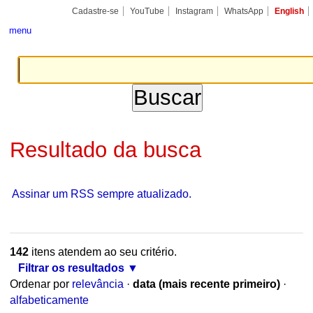
Ir
Ferramentas
Seções
Cadastre-se
YouTube
Instagram
WhatsApp
English
para
Pessoais
o
menu
conteúdo.
|
Ir
para
a
navegação
Resultado da busca
Assinar um RSS sempre atualizado.
142
itens atendem ao seu critério.
Filtrar os resultados
Ordenar por
relevância
·
data (mais recente primeiro)
·
alfabeticamente