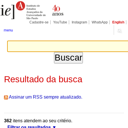
Ir
Ferramentas
Seções
para
Pessoais
o
conteúdo.
|
Cadastre-se
YouTube
Instagram
WhatsApp
English
Ir
para
menu
a
navegação
Resultado da busca
Assinar um RSS sempre atualizado.
362
itens atendem ao seu critério.
Filtrar os resultados