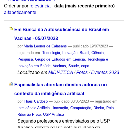
Ordenar por
relevância
·
data (mais recente primeiro)
·
alfabeticamente
Em Busca da Autossuficiência do Brasil em
Vacinas - 05/07/2023
por
Maria Leonor de Calasans
—
publicado
19/07/2023
—
registrado em:
Tecnologia
,
Inovação
,
Brasil
,
Ciência
,
Pesquisa
,
Grupo de Estudos em Ciência, Tecnologia e
Inovação em Saúde
,
Vacinas
,
Saúde
,
capa
Localizado em
MIDIATECA
/
Fotos
/
Eventos 2023
Especialistas abordam direitos autorais no
contexto da inteligência artificial
por
Thais Cardoso
—
publicado
30/06/2023
— registrado em:
Inteligência Artificial
,
Inovação
,
Computação
,
Direito
,
Polo
Ribeirão Preto
,
USP Analisa
Segundo professores entrevistados pelo USP
Analisa, debate passa pela qualidade da