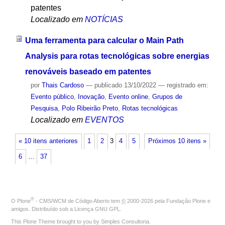
patentes
Localizado em
NOTÍCIAS
Uma ferramenta para calcular o Main Path
Analysis para rotas tecnológicas sobre energias
renováveis baseado em patentes
por
Thais Cardoso
—
publicado
13/10/2022
— registrado em:
Evento público
,
Inovação
,
Evento online
,
Grupos de
Pesquisa
,
Polo Ribeirão Preto
,
Rotas tecnológicas
Localizado em
EVENTOS
« 10 itens anteriores
1
2
3
4
5
Próximos 10 itens »
6
…
37
®
O
Plone
- CMS/WCM de Código Aberto
tem
©
2000-2026 pela
Fundação Plone
e
amigos. Distribuído sob a
Licença GNU GPL
.
This Plone Theme brought to you by
Simples Consultoria
.