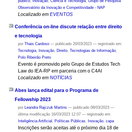
público
,
Inovação
,
Ciência e Tecnologia
,
Grupo de Pesquisa
Observatório da Inovação e Competitividade - NAP
Localizado em
EVENTOS
Conferência on-line discute relação entre direito
e tecnologia
por
Thais Cardoso
—
publicado
20/03/2023
— registrado em:
Tecnologia
,
Inovação
,
Direito
,
Tecnologias de Informação
,
Polo Ribeirão Preto
Evento é promovido pelo Grupo de Estudos Tech
Law do IEA-RP em parceria com o C4AI
Localizado em
NOTÍCIAS
Abes lança edital para o Programa de
Fellowship 2023
por
Leandra Rajczuk Martins
—
publicado
08/03/2023
—
última modificação
16/03/2023 12:07
— registrado em:
Inteligência Artificial
,
Políticas Públicas
,
Inovação
,
capa
Inscrições serão aceitas até o próximo dia 18 de