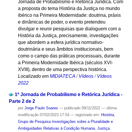
Jornada de Probabilismo e Retórica Jurídica. Com
a proposta do tema História da Justiça no mundo
ibérico na Primeira Modernidade: doutrina, práxis
e dinâmicas de poder, o evento pretendeu
divulgar e reunir pesquisas que dialoguem com a
História da Justiça, precisamente, investigações
que abordem a esfera jurídica normativo-
doutrinária e seus âmbitos institucionais, bem
como o campo das práticas processuais, durante
a Primeira Modernidade Ibérica (séculos XVI-
XVIII), dentro de uma perspectiva histórica.
Localizado em
MIDIATECA
/
Vídeos
/
Vídeos
2022
1ª Jornada de Probabilismo e Retórica Jurídica -
Parte 2 de 2
por
Jorge Paulo Soares
—
publicado
09/11/2022
—
última
modificação
07/02/2023 17:54
— registrado em:
História
,
Grupo de Pesquisa Investigações sobre a Pluralidade e
Ambiguidades Relativas à Condição Humana
,
Justiça
,