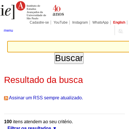
Ir
Ferramentas
Seções
para
Pessoais
o
conteúdo.
|
Cadastre-se
YouTube
Instagram
WhatsApp
English
Ir
para
menu
a
navegação
Resultado da busca
Assinar um RSS sempre atualizado.
100
itens atendem ao seu critério.
Filtrar os resultados