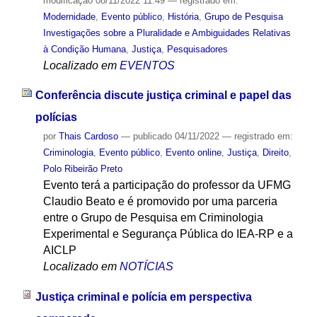
modificação
08/11/2022 11:49
— registrado em:
Modernidade
,
Evento público
,
História
,
Grupo de Pesquisa
Investigações sobre a Pluralidade e Ambiguidades Relativas
à Condição Humana
,
Justiça
,
Pesquisadores
Localizado em
EVENTOS
Conferência discute justiça criminal e papel das
polícias
por
Thais Cardoso
—
publicado
04/11/2022
— registrado em:
Criminologia
,
Evento público
,
Evento online
,
Justiça
,
Direito
,
Polo Ribeirão Preto
Evento terá a participação do professor da UFMG
Claudio Beato e é promovido por uma parceria
entre o Grupo de Pesquisa em Criminologia
Experimental e Segurança Pública do IEA-RP e a
AICLP
Localizado em
NOTÍCIAS
Justiça criminal e polícia em perspectiva