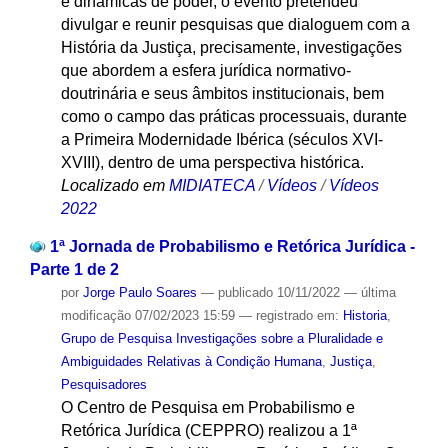
e dinâmicas de poder, o evento pretendeu
divulgar e reunir pesquisas que dialoguem com a
História da Justiça, precisamente, investigações
que abordem a esfera jurídica normativo-
doutrinária e seus âmbitos institucionais, bem
como o campo das práticas processuais, durante
a Primeira Modernidade Ibérica (séculos XVI-
XVIII), dentro de uma perspectiva histórica.
Localizado em
MIDIATECA
/
Vídeos
/
Vídeos
2022
1ª Jornada de Probabilismo e Retórica Jurídica -
Parte 1 de 2
por
Jorge Paulo Soares
—
publicado
10/11/2022
—
última
modificação
07/02/2023 15:59
— registrado em:
Historia
,
Grupo de Pesquisa Investigações sobre a Pluralidade e
Ambiguidades Relativas à Condição Humana
,
Justiça
,
Pesquisadores
O Centro de Pesquisa em Probabilismo e
Retórica Jurídica (CEPPRO) realizou a 1ª