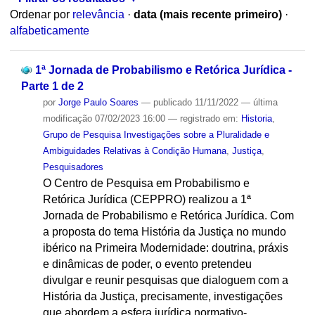
Ordenar por
relevância
·
data (mais recente primeiro)
·
alfabeticamente
1ª Jornada de Probabilismo e Retórica Jurídica -
Parte 1 de 2
por
Jorge Paulo Soares
—
publicado
11/11/2022
—
última
modificação
07/02/2023 16:00
— registrado em:
Historia
,
Grupo de Pesquisa Investigações sobre a Pluralidade e
Ambiguidades Relativas à Condição Humana
,
Justiça
,
Pesquisadores
O Centro de Pesquisa em Probabilismo e
Retórica Jurídica (CEPPRO) realizou a 1ª
Jornada de Probabilismo e Retórica Jurídica. Com
a proposta do tema História da Justiça no mundo
ibérico na Primeira Modernidade: doutrina, práxis
e dinâmicas de poder, o evento pretendeu
divulgar e reunir pesquisas que dialoguem com a
História da Justiça, precisamente, investigações
que abordem a esfera jurídica normativo-