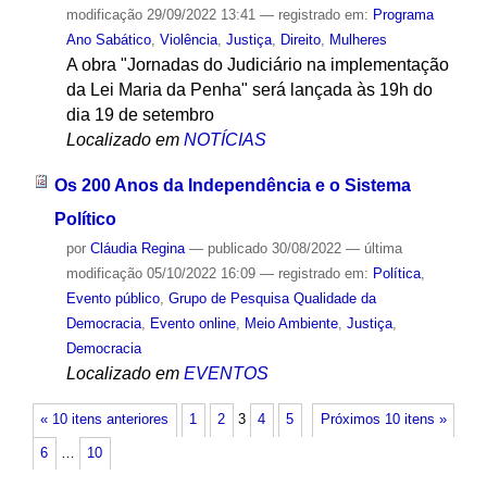
modificação
29/09/2022 13:41
— registrado em:
Programa
Ano Sabático
,
Violência
,
Justiça
,
Direito
,
Mulheres
A obra "Jornadas do Judiciário na implementação
da Lei Maria da Penha" será lançada às 19h do
dia 19 de setembro
Localizado em
NOTÍCIAS
Os 200 Anos da Independência e o Sistema
Político
por
Cláudia Regina
—
publicado
30/08/2022
—
última
modificação
05/10/2022 16:09
— registrado em:
Política
,
Evento público
,
Grupo de Pesquisa Qualidade da
Democracia
,
Evento online
,
Meio Ambiente
,
Justiça
,
Democracia
Localizado em
EVENTOS
« 10 itens anteriores
1
2
3
4
5
Próximos 10 itens »
6
…
10