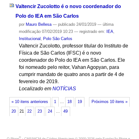
Valtencir Zucolotto é o novo coordenador do
Polo do IEA em São Carlos
por
Mauro Bellesa
—
publicado
24/01/2019
—
última
modificação
07/02/2019 10:23
— registrado em:
IEA
,
Institucional
,
Polo São Carlos
Valtencir Zucolotto, professor titular do Instituto de
Física de São Carlos (IFSC) é o novo
coordenador do Polo do IEA em São Carlos. Ele
foi nomeado pelo reitor, Vahan Agopyan, para
cumprir mandato de quatro anos a partir de 4 de
fevereiro de 2019.
Localizado em
NOTÍCIAS
« 10 itens anteriores
1
…
18
19
Próximos 10 itens »
20
21
22
23
24
…
49
®
O
Plone
- CMS/WCM de Código Aberto
tem
©
2000-2026 pela
Fundação Plone
e