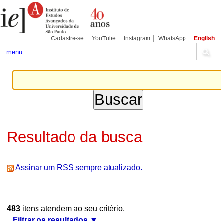
Ir
Ferramentas
Seções
para
Pessoais
o
conteúdo.
|
Cadastre-se
YouTube
Instagram
WhatsApp
English
Ir
para
menu
a
navegação
Resultado da busca
Assinar um RSS sempre atualizado.
483
itens atendem ao seu critério.
Filtrar os resultados