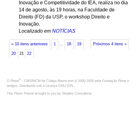
Inovação e Competitividade do IEA, realiza no dia
14 de agosto, às 19 horas, na Faculdade de
Direito (FD) da USP, o workshop Direito e
Inovação.
Localizado em
NOTÍCIAS
« 10 itens anteriores
1
…
18
19
Próximos 4 itens »
20
21
22
®
O
Plone
- CMS/WCM de Código Aberto
tem
©
2000-2026 pela
Fundação Plone
e
amigos. Distribuído sob a
Licença GNU GPL
.
This Plone Theme brought to you by
Simples Consultoria
.