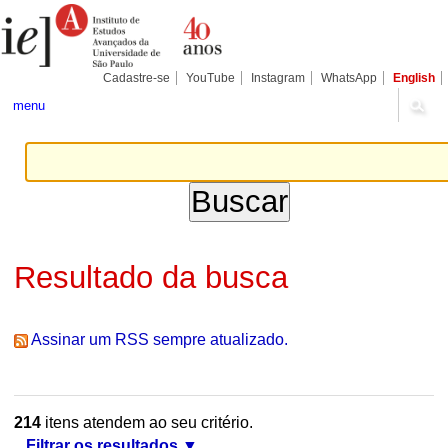
Ir
Ferramentas
Seções
para
Pessoais
o
conteúdo.
|
Cadastre-se
YouTube
Instagram
WhatsApp
English
Ir
para
menu
a
navegação
Resultado da busca
Assinar um RSS sempre atualizado.
214
itens atendem ao seu critério.
Filtrar os resultados