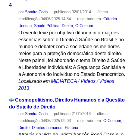
4
por
Sandra Codo
—
publicado
02/01/2014
—
última
modificação
04/06/2025 14:34
— registrado em:
Cátedra
Unesco
,
Saúde Pública
,
Direito
,
O Comum
O evento teve por objetivo difundir informações
essenciais sobre o Direito à Saúde no Brasil e no
mundo e debater com a sociedade os melhores
meios para a proteção democrática deste direito.
Neste painel, foi abordado o tema Direito à Saúde
e Liberdades Individuais: A Segurança Sanitária e
a Autonomia do Indivíduo no Estado Democrático.
Localizado em
MIDIATECA
/
Vídeos
/
Vídeos
2013
Cosmopolitismo, Direitos Humanos e a Questão
do Sujeito de Direito
por
Sandra Codo
—
publicado
21/11/2013
—
última
modificação
04/06/2025 09:03
— registrado em:
O Comum
,
Direito
,
Direitos humanos
,
História
Através da vida do jurista francês René Cassin, o