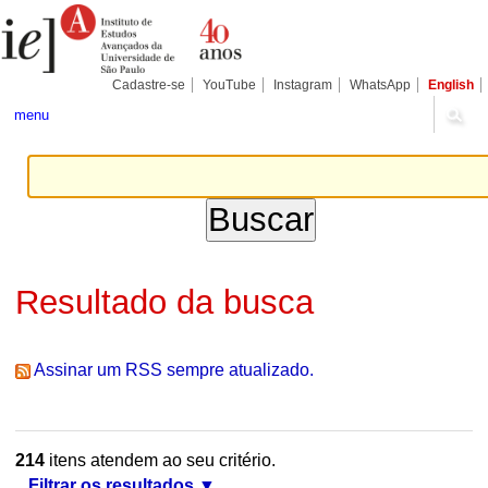
Ir
Ferramentas
Seções
para
Pessoais
o
conteúdo.
|
Cadastre-se
YouTube
Instagram
WhatsApp
English
Ir
para
menu
a
navegação
Resultado da busca
Assinar um RSS sempre atualizado.
214
itens atendem ao seu critério.
Filtrar os resultados