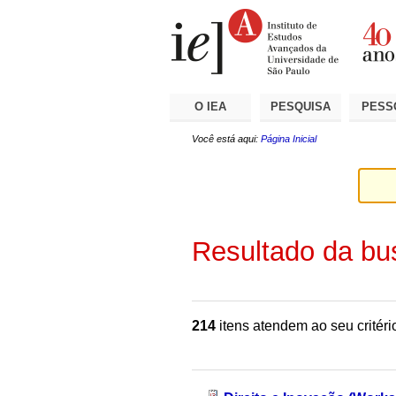
Ir
Ferramentas
Seções
para
Pessoais
o
conteúdo.
|
Ir
para
a
O IEA
PESQUISA
PESS
navegação
Você está aqui:
Página Inicial
Resultado da bu
214
itens atendem ao seu critéri