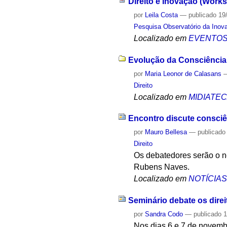
Direito e Inovação (Work
por
Leila Costa
—
publicado
19
Pesquisa Observatório da Inov
Localizado em
EVENTO
Evolução da Consciência e
por
Maria Leonor de Calasans
Direito
Localizado em
MIDIATE
Encontro discute consciên
por
Mauro Bellesa
—
publicado
Direito
Os debatedores serão o n
Rubens Naves.
Localizado em
NOTÍCIA
Seminário debate os dire
por
Sandra Codo
—
publicado
1
Nos dias 6 e 7 de novemb