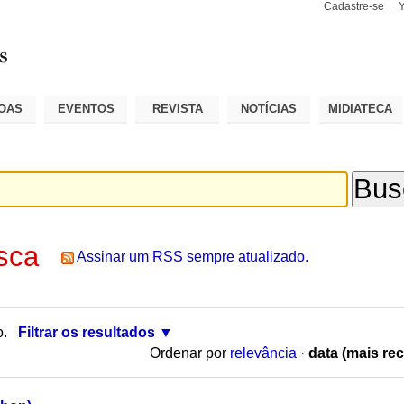
Cadastre-se
Busca
Busca
Avançad
OAS
EVENTOS
REVISTA
NOTÍCIAS
MIDIATECA
sca
Assinar um RSS sempre atualizado.
o.
Filtrar os resultados
Ordenar por
relevância
·
data (mais rec