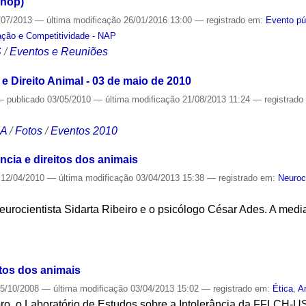
shop)
/07/2013
—
última modificação
26/01/2016 13:00
— registrado em:
Evento pú
ação e Competitividade - NAP
S
/
Eventos e Reuniões
 Direito Animal - 03 de maio de 2010
—
publicado
03/05/2010
—
última modificação
21/08/2013 11:24
— registrad
CA
/
Fotos
/
Eventos 2010
cia e direitos dos animais
12/04/2010
—
última modificação
03/04/2013 15:38
— registrado em:
Neuroc
eurocientista Sidarta Ribeiro e o psicólogo César Ades. A med
S
itos dos animais
5/10/2008
—
última modificação
03/04/2013 15:02
— registrado em:
Ética
,
A
ro, o Laboratório de Estudos sobre a Intolerância da FFLCH-US