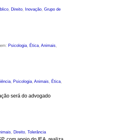
blico
,
Direito
,
Inovação
,
Grupo de
o em:
Psicologia
,
Ética
,
Animais
,
iência
,
Psicologia
,
Animais
,
Ética
,
iação será do advogado
nimais
,
Direito
,
Tolerância
P, com apoio do IEA, realiza