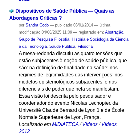
Dispositivos de Saúde Pública — Quais as
Abordagens Críticas ?
por
Sandra Codo
—
publicado
03/01/2014
—
última
modificação
04/06/2025 11:09
— registrado em:
Abstração
,
Grupo de Pesquisa Filosofia, História e Sociologia da Ciência
e da Tecnologia
,
Saúde Pública
,
Filosofia
A mesa-redonda discutiu as quatro tensões que
estão subjacentes à noção de saúde pública, que
são: na definição de finalidade na saúde; nos
regimes de legitimidades das intervenções; nos
modelos epistemológicos subjacentes; e nos
diferenciais de poder que nela se manifestam.
Essa visão foi descrita pelo pesquisador e
coordenador do evento Nicolas Lechopier, da
Université Claude Bernard de Lyon 1 e da École
Normale Superieure de Lyon, França.
Localizado em
MIDIATECA
/
Vídeos
/
Vídeos
2012