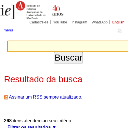
Ir
Ferramentas
Seções
para
Pessoais
o
conteúdo.
|
Cadastre-se
YouTube
Instagram
WhatsApp
English
Ir
para
menu
a
navegação
Resultado da busca
Assinar um RSS sempre atualizado.
268
itens atendem ao seu critério.
Filtrar os resultados