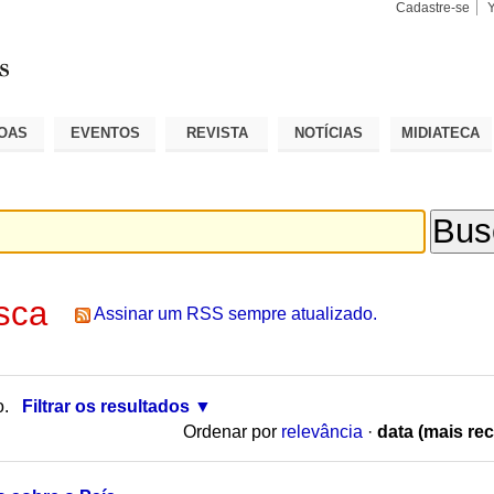
Cadastre-se
Busca
Busca
Avançad
OAS
EVENTOS
REVISTA
NOTÍCIAS
MIDIATECA
sca
Assinar um RSS sempre atualizado.
o.
Filtrar os resultados
Ordenar por
relevância
·
data (mais rec