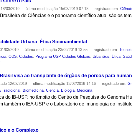
 sobre o País
18/03/2019
—
última modificação
15/03/2019 07:18
— registrado em:
Ciênci
rasileira de Ciências e o panorama científico atual são os te
S
abilidade Urbana: Ética Socioambiental
01/03/2019
—
última modificação
23/09/2019 13:55
— registrado em:
Tecnol
ncia
,
ODS
,
Cidades
,
Programa USP Cidades Globais
,
UrbanSus
,
Ética
,
Saúd
S
Brasil visa ao transplante de órgãos de porcos para huma
cado
12/02/2019
—
última modificação
13/02/2019 14:16
— registrado em:
Gr
 Tradicional
,
Biomedicina
,
Ciência
,
Biologia
,
Medicina
ica do IB-USP, no âmbito do Centro de Pesquisa do Genoma H
m também o IEA-USP e o Laboratório de Imunologia do Institut
S
ico e o Complexo