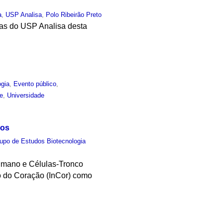
a
,
USP Analisa
,
Polo Ribeirão Preto
mas do USP Analisa desta
ogia
,
Evento público
,
e
,
Universidade
nos
upo de Estudos Biotecnologia
umano e Células-Tronco
o do Coração (InCor) como