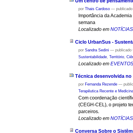
Um centro de pensamento
por
Thais Cardoso
—
publicado
Importância da Academia B
semana
Localizado em
NOTÍCIA
Ciclo UrbanSus - Sustent
por
Sandra Sedini
—
publicado
Sustentabilidade
,
Território
,
Ciê
Localizado em
EVENTO
Técnica desenvolvida no 
por
Fernanda Rezende
—
publi
Terapêutica Recente e Medicina
Com coordenação científ
(CEGH-CEL), o projeto te
parceiros.
Localizado em
NOTÍCIA
Conversa Sobre o Sistêm