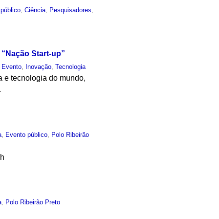
público
,
Ciência
,
Pesquisadores
,
a “Nação Start-up”
,
Evento
,
Inovação
,
Tecnologia
a e tecnologia do mundo,
.
a
,
Evento público
,
Polo Ribeirão
ch
a
,
Polo Ribeirão Preto