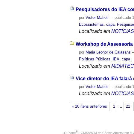
Pesquisadores do IEA co
por
Victor Matioli
—
publicado
1
Ecossistemas
,
capa
,
Pesquisa
Localizado em
NOTÍCIA
Workshop de Assessoria C
por
Maria Leonor de Calasans
Políticas Públicas
,
IEA
,
capa
Localizado em
MIDIATE
Vice-diretor do IEA falar
por
Victor Matioli
—
publicado
1
Localizado em
NOTÍCIA
« 10 itens anteriores
1
…
21
®
O
Plone
- CMS/WCM de Código Aberto
tem
©
2