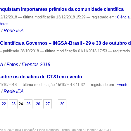
nquistam importantes prêmios da comunidade científica
2/12/2018
—
última modificação
13/12/2018 15:29
— registrado em:
Ciência
dores
S
/
Rede IEA
ientífica a Governos – INGSA-Brasil - 29 e 30 de outubro 
—
publicado
28/10/2018
—
última modificação
01/11/2018 17:53
— registrad
CA
/
Fotos
/
Eventos 2018
á sobre os desafios de CT&I em evento
1/10/2018
—
última modificação
15/10/2018 11:32
— registrado em:
Evento
,
S
/
Rede IEA
22
23
24
25
26
27
…
30
000-2026 pela
Fundação Plone
e amigos. Distribuído sob a
Licença GNU GPL
.