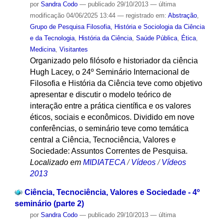
por
Sandra Codo
—
publicado
29/10/2013
—
última
modificação
04/06/2025 13:44
— registrado em:
Abstração
,
Grupo de Pesquisa Filosofia, História e Sociologia da Ciência
e da Tecnologia
,
História da Ciência
,
Saúde Pública
,
Ética
,
Medicina
,
Visitantes
Organizado pelo filósofo e historiador da ciência
Hugh Lacey, o 24º Seminário Internacional de
Filosofia e História da Ciência teve como objetivo
apresentar e discutir o modelo teórico de
interação entre a prática científica e os valores
éticos, sociais e econômicos. Dividido em nove
conferências, o seminário teve como temática
central a Ciência, Tecnociência, Valores e
Sociedade: Assuntos Correntes de Pesquisa.
Localizado em
MIDIATECA
/
Vídeos
/
Vídeos
2013
Ciência, Tecnociência, Valores e Sociedade - 4º
seminário (parte 2)
por
Sandra Codo
—
publicado
29/10/2013
—
última