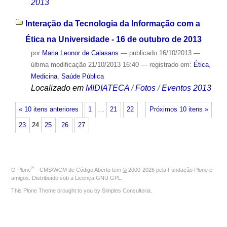
2013
Interação da Tecnologia da Informação com a
Ética na Universidade - 16 de outubro de 2013
por
Maria Leonor de Calasans
—
publicado
16/10/2013
—
última modificação
21/10/2013 16:40
— registrado em:
Ética
,
Medicina
,
Saúde Pública
Localizado em
MIDIATECA
/
Fotos
/
Eventos 2013
« 10 itens anteriores
1
…
21
22
Próximos 10 itens »
23
24
25
26
27
®
O
Plone
- CMS/WCM de Código Aberto
tem
©
2000-2026 pela
Fundação Plone
e
amigos. Distribuído sob a
Licença GNU GPL
.
This Plone Theme brought to you by
Simples Consultoria
.