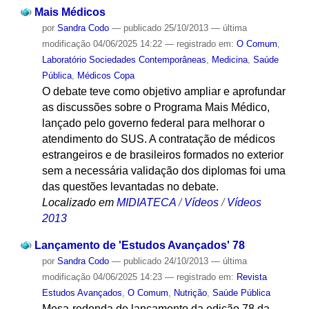
Mais Médicos
por
Sandra Codo
—
publicado
25/10/2013
—
última
modificação
04/06/2025 14:22
— registrado em:
O Comum
,
Laboratório Sociedades Contemporâneas
,
Medicina
,
Saúde
Pública
,
Médicos Copa
O debate teve como objetivo ampliar e aprofundar
as discussões sobre o Programa Mais Médico,
lançado pelo governo federal para melhorar o
atendimento do SUS. A contratação de médicos
estrangeiros e de brasileiros formados no exterior
sem a necessária validação dos diplomas foi uma
das questões levantadas no debate.
Localizado em
MIDIATECA
/
Vídeos
/
Vídeos
2013
Lançamento de 'Estudos Avançados' 78
por
Sandra Codo
—
publicado
24/10/2013
—
última
modificação
04/06/2025 14:23
— registrado em:
Revista
Estudos Avançados
,
O Comum
,
Nutrição
,
Saúde Pública
Mesa-redonda de lançamento da edição 78 da