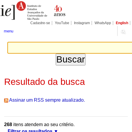
Ir
Ferramentas
Seções
para
Pessoais
o
conteúdo.
|
Cadastre-se
YouTube
Instagram
WhatsApp
English
Ir
para
menu
a
navegação
Resultado da busca
Assinar um RSS sempre atualizado.
268
itens atendem ao seu critério.
Filtrar os resultados