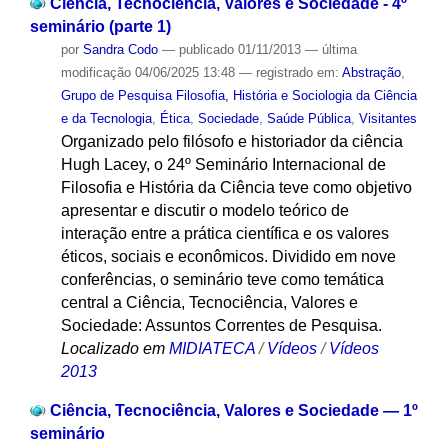
Ciência, Tecnociência, Valores e Sociedade - 4º
seminário (parte 1)
por
Sandra Codo
—
publicado
01/11/2013
—
última
modificação
04/06/2025 13:48
— registrado em:
Abstração
,
Grupo de Pesquisa Filosofia, História e Sociologia da Ciência
e da Tecnologia
,
Ética
,
Sociedade
,
Saúde Pública
,
Visitantes
Organizado pelo filósofo e historiador da ciência
Hugh Lacey, o 24º Seminário Internacional de
Filosofia e História da Ciência teve como objetivo
apresentar e discutir o modelo teórico de
interação entre a prática científica e os valores
éticos, sociais e econômicos. Dividido em nove
conferências, o seminário teve como temática
central a Ciência, Tecnociência, Valores e
Sociedade: Assuntos Correntes de Pesquisa.
Localizado em
MIDIATECA
/
Vídeos
/
Vídeos
2013
Ciência, Tecnociência, Valores e Sociedade — 1º
seminário