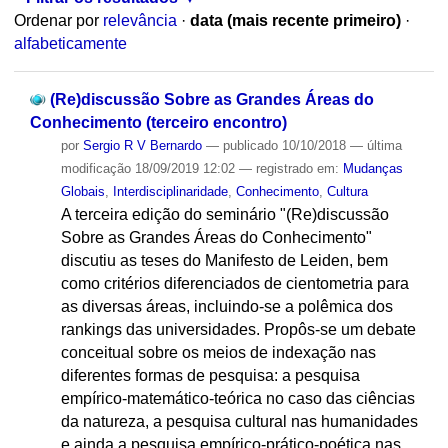
Ordenar por
relevância
·
data (mais recente primeiro)
·
alfabeticamente
(Re)discussão Sobre as Grandes Áreas do
Conhecimento (terceiro encontro)
por
Sergio R V Bernardo
—
publicado
10/10/2018
—
última
modificação
18/09/2019 12:02
— registrado em:
Mudanças
Globais
,
Interdisciplinaridade
,
Conhecimento
,
Cultura
A terceira edição do seminário "(Re)discussão
Sobre as Grandes Áreas do Conhecimento"
discutiu as teses do Manifesto de Leiden, bem
como critérios diferenciados de cientometria para
as diversas áreas, incluindo-se a polêmica dos
rankings das universidades. Propôs-se um debate
conceitual sobre os meios de indexação nas
diferentes formas de pesquisa: a pesquisa
empírico-matemático-teórica no caso das ciências
da natureza, a pesquisa cultural nas humanidades
e ainda a pesquisa empírico-prático-poética nas