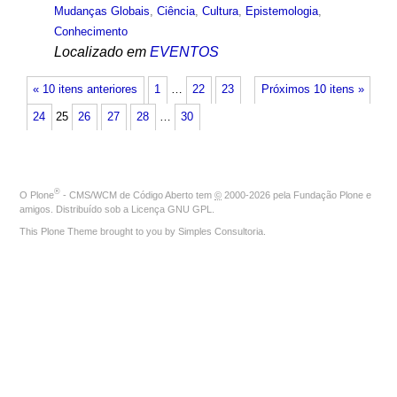
Mudanças Globais
,
Ciência
,
Cultura
,
Epistemologia
,
Conhecimento
Localizado em
EVENTOS
« 10 itens anteriores
1
…
22
23
Próximos 10 itens »
24
25
26
27
28
…
30
®
O
Plone
- CMS/WCM de Código Aberto
tem
©
2000-2026 pela
Fundação Plone
e
amigos. Distribuído sob a
Licença GNU GPL
.
This Plone Theme brought to you by
Simples Consultoria
.