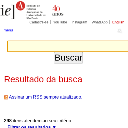
Ir
Ferramentas
Seções
para
Pessoais
o
conteúdo.
|
Cadastre-se
YouTube
Instagram
WhatsApp
English
Ir
para
menu
a
navegação
Resultado da busca
Assinar um RSS sempre atualizado.
298
itens atendem ao seu critério.
Filtrar os resultados