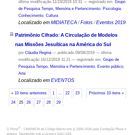
última modificação
11/10/2019 10:31
— registrado em:
Grupo
de Pesquisa Tempo, Memória e Pertencimento
,
Psicologia
,
Conhecimento
,
Cultura
Localizado em
MIDIATECA
/
Fotos
/
Eventos 2019
Patrimônio Cifrado: A Circulação de Modelos
nas Missões Jesuíticas na América do Sul
por
Cláudia Regina
—
publicado
09/08/2019
—
última
modificação
16/12/2019 11:21
— registrado em:
Grupo de
Pesquisa Tempo, Memória e Pertencimento
,
Evento público
,
Arte
Localizado em
EVENTOS
« 10 itens anteriores
1
…
22
23
Próximos 10 itens »
24
25
26
27
28
29
®
O
Plone
- CMS/WCM de Código Aberto
tem
©
2000-2026 pela
Fundação Plone
e
amigos. Distribuído sob a
Licença GNU GPL
.