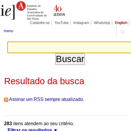
Ir
Ferramentas
Seções
para
Pessoais
o
conteúdo.
|
Cadastre-se
YouTube
Instagram
WhatsApp
English
Ir
para
menu
a
navegação
Resultado da busca
Assinar um RSS sempre atualizado.
283
itens atendem ao seu critério.
Filtrar os resultados