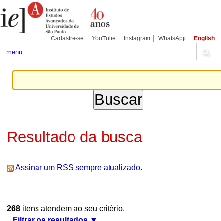
Ir
Ferramentas
Seções
para
Pessoais
o
conteúdo.
|
Cadastre-se
YouTube
Instagram
WhatsApp
English
Ir
para
menu
a
navegação
Resultado da busca
Assinar um RSS sempre atualizado.
268
itens atendem ao seu critério.
Filtrar os resultados