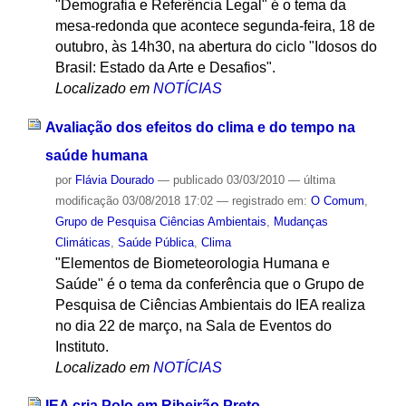
"Demografia e Referência Legal" é o tema da
mesa-redonda que acontece segunda-feira, 18 de
outubro, às 14h30, na abertura do ciclo "Idosos do
Brasil: Estado da Arte e Desafios".
Localizado em
NOTÍCIAS
Avaliação dos efeitos do clima e do tempo na
saúde humana
por
Flávia Dourado
—
publicado
03/03/2010
—
última
modificação
03/08/2018 17:02
— registrado em:
O Comum
,
Grupo de Pesquisa Ciências Ambientais
,
Mudanças
Climáticas
,
Saúde Pública
,
Clima
"Elementos de Biometeorologia Humana e
Saúde" é o tema da conferência que o Grupo de
Pesquisa de Ciências Ambientais do IEA realiza
no dia 22 de março, na Sala de Eventos do
Instituto.
Localizado em
NOTÍCIAS
IEA cria Polo em Ribeirão Preto