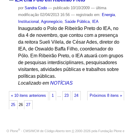
por
Sandra Codo
—
publicado
10/10/2009
—
última
modificação
02/04/2013 16:56
— registrado em:
Energia
,
Institucional
,
Agronegócio
,
Saúde Pública
,
IEA
Inaugurado o Polo de Ribeirão Preto do IEA, no
dia 4 de novembro, que contou com a presença
da reitora Sueli Vilela, de César Ades, diretor do
IEA, de Oswaldo Baffa Filho, coordenador do
Pólo. Em Ribeirão Preto, o IEA atuará com grupos
de pesquisas interdisciplinares, pesquisadores
visitantes, atividades públicas e trabalhos sobre
políticas públicas.
Localizado em
NOTÍCIAS
« 10 itens anteriores
1
…
23
24
Próximos 8 itens »
25
26
27
®
O
Plone
- CMS/WCM de Código Aberto
tem
©
2000-2026 pela
Fundação Plone
e