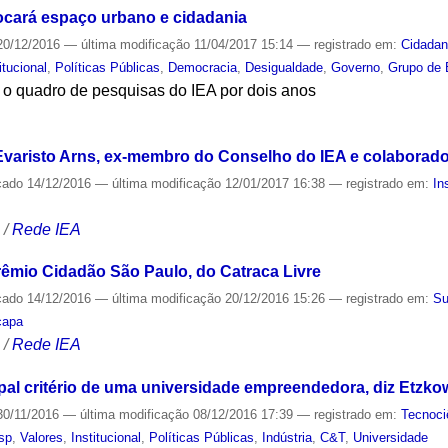
ocará espaço urbano e cidadania
0/12/2016
—
última modificação
11/04/2017 15:14
— registrado em:
Cidadan
itucional
,
Políticas Públicas
,
Democracia
,
Desigualdade
,
Governo
,
Grupo de 
 o quadro de pesquisas do IEA por dois anos
S
 Evaristo Arns, ex-membro do Conselho do IEA e colaborador
cado
14/12/2016
—
última modificação
12/01/2017 16:38
— registrado em:
In
S
/
Rede IEA
rêmio Cidadão São Paulo, do Catraca Livre
cado
14/12/2016
—
última modificação
20/12/2016 15:26
— registrado em:
Su
capa
S
/
Rede IEA
pal critério de uma universidade empreendedora, diz Etzkow
0/11/2016
—
última modificação
08/12/2016 17:39
— registrado em:
Tecnoci
sp
,
Valores
,
Institucional
,
Políticas Públicas
,
Indústria
,
C&T
,
Universidade