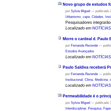
Novo grupo de estudos f
por
Sylvia Miguel
—
publicado
2
Urbanismo
,
capa
,
Cidades
,
Inst
Pesquisadores integrarão
Localizado em
NOTÍCIA
Morre o cardeal d. Paulo
por
Fernanda Rezende
—
publi
Estudos Avançados
Localizado em
NOTÍCIA
Paulo Saldiva receberá P
por
Fernanda Rezende
—
publi
Institucional
,
Clima
,
Medicina
,
Localizado em
NOTÍCIA
Permeabilidade é o princi
por
Sylvia Miguel
—
publicado
3
Interdisciplinar
,
Pesquisa
,
Fape