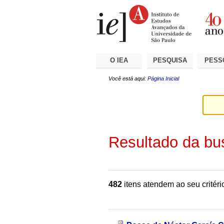
Ir
Ferramentas
Seções
para
Pessoais
o
conteúdo.
|
Ir
para
a
O IEA
PESQUISA
PESS
navegação
Você está aqui:
Página Inicial
Resultado da bu
482
itens atendem ao seu critéri