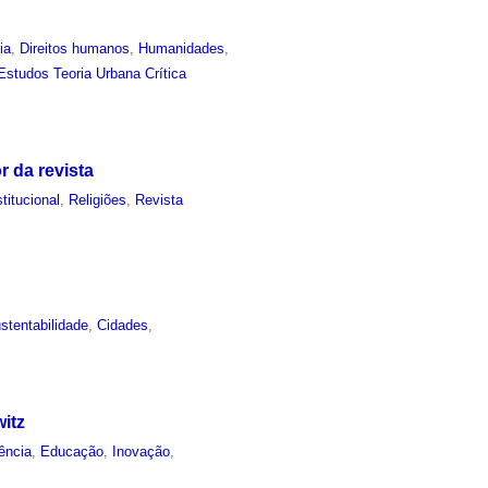
ia
,
Direitos humanos
,
Humanidades
,
Estudos Teoria Urbana Crítica
 da revista
stitucional
,
Religiões
,
Revista
stentabilidade
,
Cidades
,
itz
ência
,
Educação
,
Inovação
,