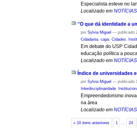
Especialista esteve no la
Localizado em
NOTÍCIA
“O que dá identidade a u
por
Sylvia Miguel
—
publicado
2
Cidadania
,
capa
,
Cidades
,
Insti
Em debate do USP Cidades 
educação política a pouca
Localizado em
NOTÍCIA
Índice de universidades
por
Sylvia Miguel
—
publicado
1
Interdisciplinaridade
,
Institucion
Empreendedorismo inovado
na área
Localizado em
NOTÍCIA
« 10 itens anteriores
1
…
24