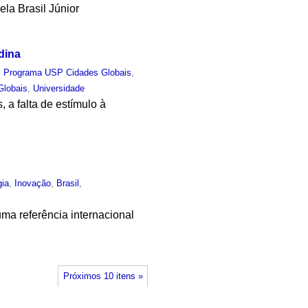
la Brasil Júnior
dina
,
Programa USP Cidades Globais
,
Globais
,
Universidade
 a falta de estímulo à
gia
,
Inovação
,
Brasil
,
ma referência internacional
Próximos 10 itens »