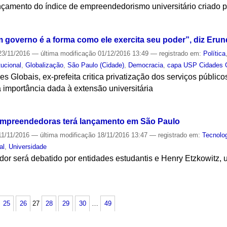
nçamento do índice de empreendedorismo universitário criado pe
S
m governo é a forma como ele exercita seu poder”, diz Erun
3/11/2016
—
última modificação
01/12/2016 13:49
— registrado em:
Política
tucional
,
Globalização
,
São Paulo (Cidade)
,
Democracia
,
capa USP Cidades 
Globais, ex-prefeita critica privatização dos serviços públicos,
 importância dada à extensão universitária
S
 empreendedoras terá lançamento em São Paulo
1/11/2016
—
última modificação
18/11/2016 13:47
— registrado em:
Tecnolo
al
,
Universidade
r será debatido por entidades estudantis e Henry Etzkowitz, u
S
25
26
27
28
29
30
…
49