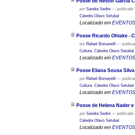
Posse de Néstor García Ca
por
Sandra Sedini
—
publicado
Cátedra Olavo Setubal
Localizado em
EVENTO
Posse Ricardo Ohtake - Cá
por
Rafael Borsanelli
—
public
Cultura
,
Cátedra Olavo Setubal
Localizado em
EVENTO
Posse Eliana Sousa Silva 
por
Rafael Borsanelli
—
public
Cultura
,
Cátedra Olavo Setubal
Localizado em
EVENTO
Posse de Helena Nader e P
por
Sandra Sedini
—
publicado
Cátedra Olavo Setubal
Localizado em
EVENTO