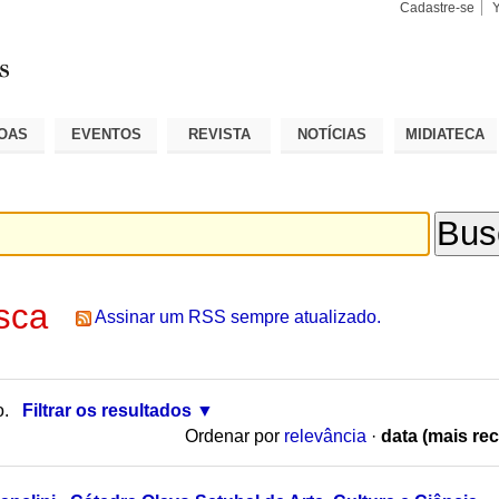
Cadastre-se
Busca
Busca
Avançad
OAS
EVENTOS
REVISTA
NOTÍCIAS
MIDIATECA
sca
Assinar um RSS sempre atualizado.
o.
Filtrar os resultados
Ordenar por
relevância
·
data (mais rec