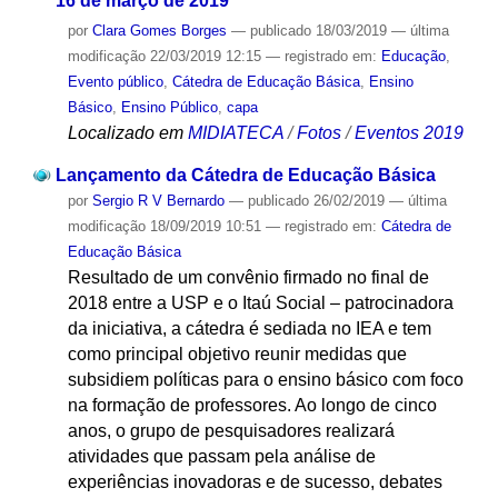
16 de março de 2019
por
Clara Gomes Borges
—
publicado
18/03/2019
—
última
modificação
22/03/2019 12:15
— registrado em:
Educação
,
Evento público
,
Cátedra de Educação Básica
,
Ensino
Básico
,
Ensino Público
,
capa
Localizado em
MIDIATECA
/
Fotos
/
Eventos 2019
Lançamento da Cátedra de Educação Básica
por
Sergio R V Bernardo
—
publicado
26/02/2019
—
última
modificação
18/09/2019 10:51
— registrado em:
Cátedra de
Educação Básica
Resultado de um convênio firmado no final de
2018 entre a USP e o Itaú Social – patrocinadora
da iniciativa, a cátedra é sediada no IEA e tem
como principal objetivo reunir medidas que
subsidiem políticas para o ensino básico com foco
na formação de professores. Ao longo de cinco
anos, o grupo de pesquisadores realizará
atividades que passam pela análise de
experiências inovadoras e de sucesso, debates