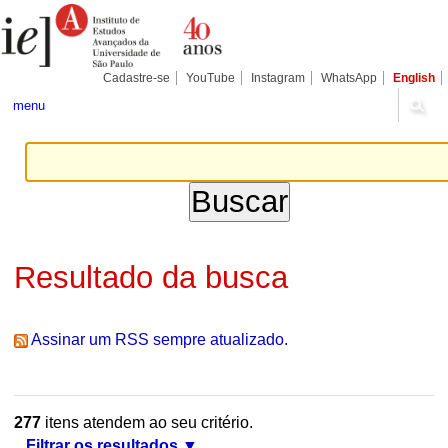
Ir
Ferramentas
Seções
para
Pessoais
o
conteúdo.
|
Cadastre-se
YouTube
Instagram
WhatsApp
English
Ir
para
menu
a
navegação
Resultado da busca
Assinar um RSS sempre atualizado.
277
itens atendem ao seu critério.
Filtrar os resultados