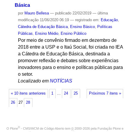
Básica
por
Mauro Bellesa
—
publicado
22/02/2019
—
última
modificação
11/06/2020 06:19
— registrado em:
Educação
,
Cátedra de Educação Básica
,
Ensino Básico
,
Políticas
Públicas
,
Ensino Médio
,
Ensino Público
Por meio de convênio firmado em dezembro de
2018 entre a USP e o Itaú Social, foi criada no IEA
a Cátedra de Educação Básica, destinada a
promover reflexão e debates sobre experiências
inovadores para o ensino e políticas públicas para
o setor.
Localizado em
NOTÍCIAS
« 10 itens anteriores
1
…
24
25
Próximos 7 itens »
26
27
28
®
O
Plone
- CMS/WCM de Código Aberto
tem
©
2000-2026 pela
Fundação Plone
e