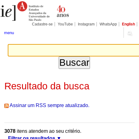
Ir
Ferramentas
Seções
para
Pessoais
o
conteúdo.
|
Cadastre-se
YouTube
Instagram
WhatsApp
English
Ir
para
menu
a
navegação
Resultado da busca
Assinar um RSS sempre atualizado.
3078
itens atendem ao seu critério.
Filtrar os resultados