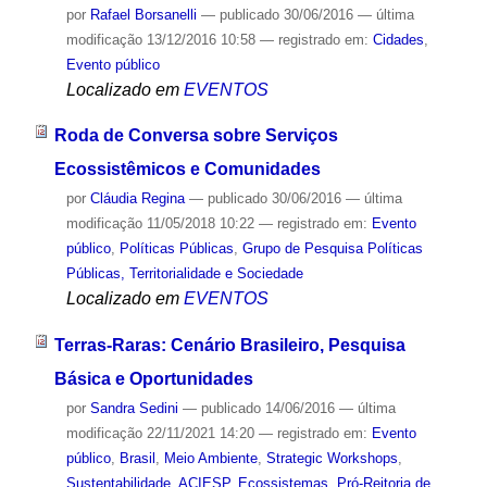
por
Rafael Borsanelli
—
publicado
30/06/2016
—
última
modificação
13/12/2016 10:58
— registrado em:
Cidades
,
Evento público
Localizado em
EVENTOS
Roda de Conversa sobre Serviços
Ecossistêmicos e Comunidades
por
Cláudia Regina
—
publicado
30/06/2016
—
última
modificação
11/05/2018 10:22
— registrado em:
Evento
público
,
Políticas Públicas
,
Grupo de Pesquisa Políticas
Públicas, Territorialidade e Sociedade
Localizado em
EVENTOS
Terras-Raras: Cenário Brasileiro, Pesquisa
Básica e Oportunidades
por
Sandra Sedini
—
publicado
14/06/2016
—
última
modificação
22/11/2021 14:20
— registrado em:
Evento
público
,
Brasil
,
Meio Ambiente
,
Strategic Workshops
,
Sustentabilidade
,
ACIESP
,
Ecossistemas
,
Pró-Reitoria de