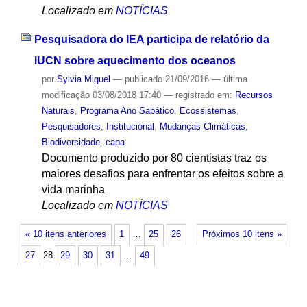
Localizado em
NOTÍCIAS
Pesquisadora do IEA participa de relatório da
IUCN sobre aquecimento dos oceanos
por
Sylvia Miguel
—
publicado
21/09/2016
—
última
modificação
03/08/2018 17:40
— registrado em:
Recursos
Naturais
,
Programa Ano Sabático
,
Ecossistemas
,
Pesquisadores
,
Institucional
,
Mudanças Climáticas
,
Biodiversidade
,
capa
Documento produzido por 80 cientistas traz os
maiores desafios para enfrentar os efeitos sobre a
vida marinha
Localizado em
NOTÍCIAS
« 10 itens anteriores
1
…
25
26
Próximos 10 itens »
27
28
29
30
31
…
49