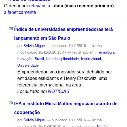
Ordenar por
relevância
·
data (mais recente primeiro)
·
alfabeticamente
Índice de universidades empreendedoras terá
lançamento em São Paulo
por
Sylvia Miguel
—
publicado
11/11/2016
—
última
modificação
18/11/2016 13:47
— registrado em:
Tecnologia
,
Inovação
,
Brasil
,
Interdisciplinaridade
,
Institucional
,
Universidade
Empreendedorismo inovador será debatido por
entidades estudantis e Henry Etzkowitz, uma
referência internacional na área
Localizado em
NOTÍCIAS
IEA e Instituto Meira Mattos negociam acordo de
cooperação
por
Sylvia Miguel
—
publicado
11/11/2016
—
última
modificação
16/11/2016 10:20
— registrado em:
Nação
,