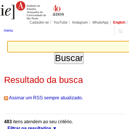
Ir
Ferramentas
Seções
para
Pessoais
o
conteúdo.
|
Cadastre-se
YouTube
Instagram
WhatsApp
English
Ir
para
menu
a
navegação
Resultado da busca
Assinar um RSS sempre atualizado.
483
itens atendem ao seu critério.
Filtrar os resultados