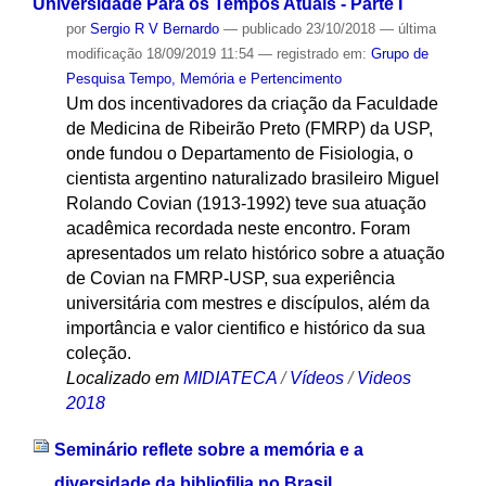
Universidade Para os Tempos Atuais - Parte I
por
Sergio R V Bernardo
—
publicado
23/10/2018
—
última
modificação
18/09/2019 11:54
— registrado em:
Grupo de
Pesquisa Tempo, Memória e Pertencimento
Um dos incentivadores da criação da Faculdade
de Medicina de Ribeirão Preto (FMRP) da USP,
onde fundou o Departamento de Fisiologia, o
cientista argentino naturalizado brasileiro Miguel
Rolando Covian (1913-1992) teve sua atuação
acadêmica recordada neste encontro. Foram
apresentados um relato histórico sobre a atuação
de Covian na FMRP-USP, sua experiência
universitária com mestres e discípulos, além da
importância e valor cientifico e histórico da sua
coleção.
Localizado em
MIDIATECA
/
Vídeos
/
Videos
2018
Seminário reflete sobre a memória e a
diversidade da bibliofilia no Brasil