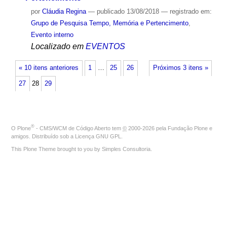
por
Cláudia Regina
—
publicado
13/08/2018
— registrado em:
Grupo de Pesquisa Tempo, Memória e Pertencimento
,
Evento interno
Localizado em
EVENTOS
« 10 itens anteriores
1
…
25
26
Próximos 3 itens »
27
28
29
®
O
Plone
- CMS/WCM de Código Aberto
tem
©
2000-2026 pela
Fundação Plone
e
amigos. Distribuído sob a
Licença GNU GPL
.
This Plone Theme brought to you by
Simples Consultoria
.