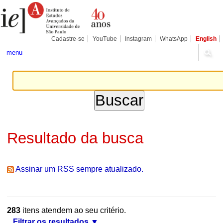
Ir
Ferramentas
Seções
para
Pessoais
o
conteúdo.
|
Cadastre-se
YouTube
Instagram
WhatsApp
English
Ir
para
menu
a
navegação
Resultado da busca
Assinar um RSS sempre atualizado.
283
itens atendem ao seu critério.
Filtrar os resultados