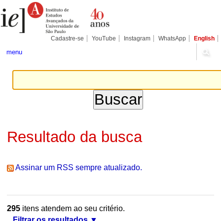
Ir
Ferramentas
Seções
para
Pessoais
o
conteúdo.
|
Cadastre-se
YouTube
Instagram
WhatsApp
English
Ir
para
menu
a
navegação
Resultado da busca
Assinar um RSS sempre atualizado.
295
itens atendem ao seu critério.
Filtrar os resultados