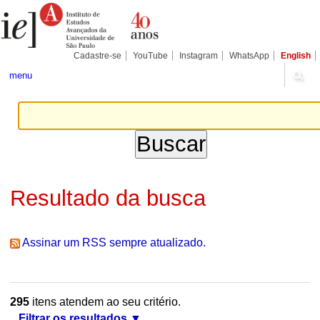
Ir
Ferramentas
Seções
para
Pessoais
o
conteúdo.
|
Cadastre-se
YouTube
Instagram
WhatsApp
English
Ir
para
menu
a
navegação
Resultado da busca
Assinar um RSS sempre atualizado.
295
itens atendem ao seu critério.
Filtrar os resultados