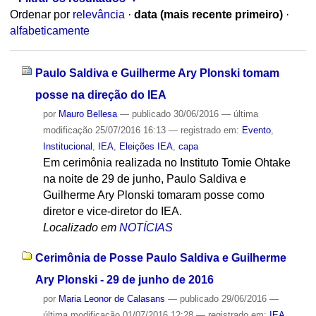
Ordenar por
relevância
·
data (mais recente primeiro)
·
alfabeticamente
Paulo Saldiva e Guilherme Ary Plonski tomam
posse na direção do IEA
por
Mauro Bellesa
—
publicado
30/06/2016
—
última
modificação
25/07/2016 16:13
— registrado em:
Evento
,
Institucional
,
IEA
,
Eleições IEA
,
capa
Em cerimônia realizada no Instituto Tomie Ohtake
na noite de 29 de junho, Paulo Saldiva e
Guilherme Ary Plonski tomaram posse como
diretor e vice-diretor do IEA.
Localizado em
NOTÍCIAS
Cerimônia de Posse Paulo Saldiva e Guilherme
Ary Plonski - 29 de junho de 2016
por
Maria Leonor de Calasans
—
publicado
29/06/2016
—
última modificação
01/07/2016 12:28
— registrado em:
IEA
,