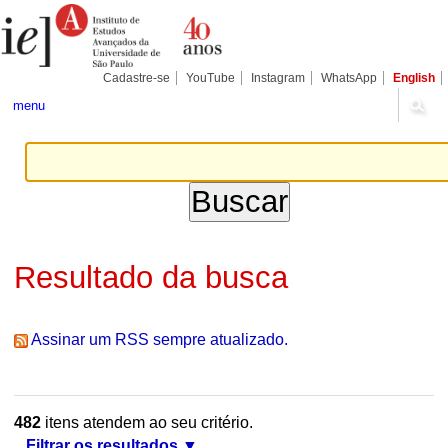
Ir
Ferramentas
Seções
para
Pessoais
o
conteúdo.
|
Cadastre-se
YouTube
Instagram
WhatsApp
English
Ir
para
menu
a
navegação
Resultado da busca
Assinar um RSS sempre atualizado.
482
itens atendem ao seu critério.
Filtrar os resultados