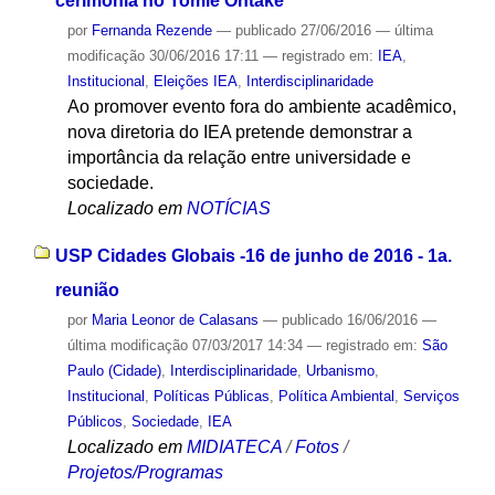
cerimônia no Tomie Ohtake
por
Fernanda Rezende
—
publicado
27/06/2016
—
última
modificação
30/06/2016 17:11
— registrado em:
IEA
,
Institucional
,
Eleições IEA
,
Interdisciplinaridade
Ao promover evento fora do ambiente acadêmico,
nova diretoria do IEA pretende demonstrar a
importância da relação entre universidade e
sociedade.
Localizado em
NOTÍCIAS
USP Cidades Globais -16 de junho de 2016 - 1a.
reunião
por
Maria Leonor de Calasans
—
publicado
16/06/2016
—
última modificação
07/03/2017 14:34
— registrado em:
São
Paulo (Cidade)
,
Interdisciplinaridade
,
Urbanismo
,
Institucional
,
Políticas Públicas
,
Política Ambiental
,
Serviços
Públicos
,
Sociedade
,
IEA
Localizado em
MIDIATECA
/
Fotos
/
Projetos/Programas