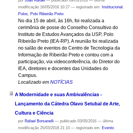
por
João Rafael
—
publicado
09/05/2016
—
última
modificação
16/05/2016 10:27
— registrado em:
Institucional
,
Polos
,
Polo Ribeirão Preto
No dia 15 de abril, às 16h, foi realizada a
cerimônia de posse do Conselho Consultivo do
Instituto de Estudos Avançados da USP, Polo
Ribeirão Preto (IEA-RP). A reunião foi realizada
no salão de eventos do Centro de Tecnologia da
Informação de Ribeirão Preto e contou com a
participação, via videoconferência, do Diretor do
IEA, diretores e docentes das Unidades do
Campus.
Localizado em
NOTÍCIAS
A Modernidade e suas Ambivalências -
Lançamento da Cátedra Olavo Setubal de Arte,
Cultura e Ciência
por
Rafael Borsanelli
—
publicado
03/05/2016
—
última
modificação
25/03/2018 21:10
— registrado em:
Evento