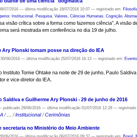
 diante de uma ciência “dogmática”
8/07/2016
—
última modificação
18/07/2016 10:07
— registrado em:
Filosofi
perior
,
Institucional
,
Pesquisa
,
Valores
,
Ciências Humanas
,
Cognição
,
Abstra
 visão crítica sobre a forma como fazemos ciência”. A visão d
rna será mostrada em conferência no dia 19 de julho.
S
e Ary Plonski tomam posse na direção do IEA
30/06/2016
—
última modificação
25/07/2016 16:13
— registrado em:
Event
 Instituto Tomie Ohtake na noite de 29 de junho, Paulo Saldiva
r e vice-diretor do IEA.
S
 Saldiva e Guilherme Ary Plonski - 29 de junho de 2016
—
publicado
29/06/2016
—
última modificação
01/07/2016 12:28
— registrad
CA
/
…
/
Institucional
/
Cerimônias
secretaria no Ministério do Meio Ambiente
8/06/2016
—
última modificação
06/07/2016 09:37
— registrado em:
Brasil
,