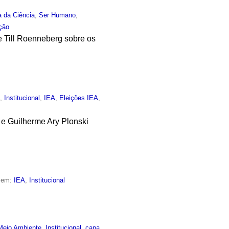
a da Ciência
,
Ser Humano
,
ção
e Till Roenneberg sobre os
o
,
Institucional
,
IEA
,
Eleições IEA
,
 e Guilherme Ary Plonski
o em:
IEA
,
Institucional
Meio Ambiente
,
Institucional
,
capa
,