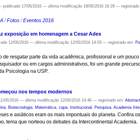
—
publicado
17/05/2016
—
última modificação
18/05/2016 16:29
— registrad
CA
/
Fotos
/
Eventos 2016
az exposição em homenagem a Cesar Ades
cado
12/05/2016
—
última modificação
12/05/2016 14:03
— registrado em:
Ps
o de resgatar parte da vida acadêmica, profissional e um pouc
quisador ou em cargos administrativos, foi um grande precurso
da Psicologia na USP.
S
começou nos tempos modernos
1/05/2016
—
última modificação
12/05/2016 14:46
— registrado em:
Abstrac
ória
,
Biotecnologia
,
Matemática
,
capa
,
Institucional
,
Pesquisa
,
Academia Inter
eses e asiáticos eram os mais impontuais do planeta. Confira 
o, tema que norteou os debates da Intercontinental Academia.
S