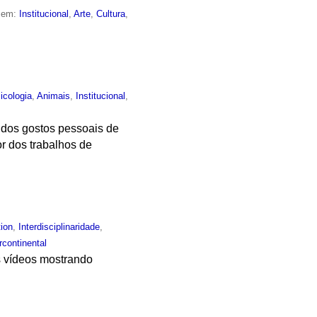
o em:
Institucional
,
Arte
,
Cultura
,
icologia
,
Animais
,
Institucional
,
o dos gostos pessoais de
r dos trabalhos de
tion
,
Interdisciplinaridade
,
continental
os vídeos mostrando