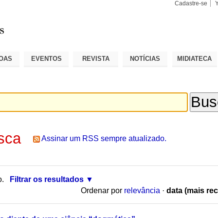
Cadastre-se
Busca
Busca
Avançad
OAS
EVENTOS
REVISTA
NOTÍCIAS
MIDIATECA
sca
Assinar um RSS sempre atualizado.
o.
Filtrar os resultados
Ordenar por
relevância
·
data (mais rec