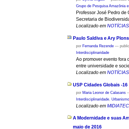
Grupo de Pesquisa Amazônia em
Professor José Pedro de 
Secretaria de Biodiversid
Localizado em
NOTÍCIA
Paulo Saldiva e Ary Plo
por
Fernanda Rezende
—
publi
Interdisciplinaridade
Ao promover evento fora 
entre universidade e soci
Localizado em
NOTÍCIA
USP Cidades Globais -16 d
por
Maria Leonor de Calasans
Interdisciplinaridade
,
Urbanism
Localizado em
MIDIATE
A Modernidade e suas Amb
maio de 2016