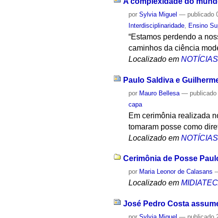
A complexidade do mundo
por
Sylvia Miguel
—
publicado
0
Interdisciplinaridade
,
Ensino Su
“Estamos perdendo a nossa
caminhos da ciência mode
Localizado em
NOTÍCIA
Paulo Saldiva e Guilherm
por
Mauro Bellesa
—
publicado
capa
Em cerimônia realizada no
tomaram posse como direto
Localizado em
NOTÍCIA
Cerimônia de Posse Paulo
por
Maria Leonor de Calasans
Localizado em
MIDIATE
José Pedro Costa assume 
por
Sylvia Miguel
—
publicado
2