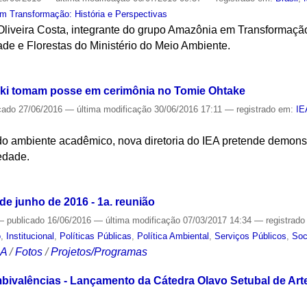
 Transformação: História e Perspectivas
Oliveira Costa, integrante do grupo Amazônia em Transformação
ade e Florestas do Ministério do Meio Ambiente.
S
nski tomam posse em cerimônia no Tomie Ohtake
cado
27/06/2016
—
última modificação
30/06/2016 17:11
— registrado em:
IE
do ambiente acadêmico, nova diretoria do IEA pretende demonst
edade.
S
e junho de 2016 - 1a. reunião
—
publicado
16/06/2016
—
última modificação
07/03/2017 14:34
— registrad
o
,
Institucional
,
Políticas Públicas
,
Política Ambiental
,
Serviços Públicos
,
Soc
CA
/
Fotos
/
Projetos/Programas
ivalências - Lançamento da Cátedra Olavo Setubal de Arte, 