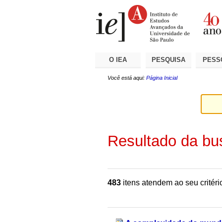
Ir
Ferramentas
Seções
para
Pessoais
o
conteúdo.
|
Ir
para
a
O IEA
PESQUISA
PESS
navegação
Você está aqui:
Página Inicial
Resultado da bu
483
itens atendem ao seu critéri