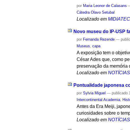
por
Maria Leonor de Calasans
Cátedra Olavo Setubal
Localizado em
MIDIATE
Novo museu do IP-USP f
por
Fernanda Rezende
—
publi
Museus
,
capa
A exposição tem o objetiv
César Ades que, como pes
preservação da memória 
Localizado em
NOTÍCIA
Pontualidade japonesa 
por
Sylvia Miguel
—
publicado
1
Intercontinental Academia
,
Hist
Antes da Era Meiji, japon
curiosidades sobre o temp
Localizado em
NOTÍCIA