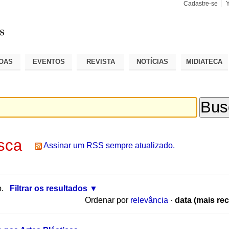
Cadastre-se
Busca
Busca
Avançad
OAS
EVENTOS
REVISTA
NOTÍCIAS
MIDIATECA
sca
Assinar um RSS sempre atualizado.
o.
Filtrar os resultados
Ordenar por
relevância
·
data (mais rec