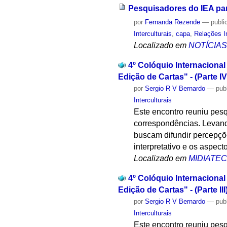
Pesquisadores do IEA par
por
Fernanda Rezende
—
publi
Interculturais
,
capa
,
Relações I
Localizado em
NOTÍCIA
4º Colóquio Internacional
Edição de Cartas" - (Parte IV
por
Sergio R V Bernardo
—
pub
Interculturais
Este encontro reuniu pesq
correspondências. Levando
buscam difundir percepçõe
interpretativo e os aspect
Localizado em
MIDIATE
4º Colóquio Internacional
Edição de Cartas" - (Parte III
por
Sergio R V Bernardo
—
pub
Interculturais
Este encontro reuniu pesq