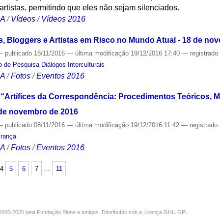
artistas, permitindo que eles não sejam silenciados.
CA
/
Vídeos
/
Vídeos 2016
s, Bloggers e Artistas em Risco no Mundo Atual - 18 de no
—
publicado
18/11/2016
—
última modificação
19/12/2016 17:40
— registrad
 de Pesquisa Diálogos Interculturais
CA
/
Fotos
/
Eventos 2016
 “Artífices da Correspondência: Procedimentos Teóricos, M
9 de novembro de 2016
—
publicado
08/11/2016
—
última modificação
19/12/2016 11:42
— registrado
França
CA
/
Fotos
/
Eventos 2016
4
5
6
7
…
11
000-2026 pela
Fundação Plone
e amigos. Distribuído sob a
Licença GNU GPL
.