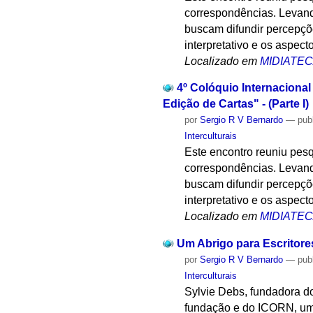
correspondências. Levando
buscam difundir percepçõe
interpretativo e os aspect
Localizado em
MIDIATE
4º Colóquio Internacional
Edição de Cartas" - (Parte I)
por
Sergio R V Bernardo
—
pub
Interculturais
Este encontro reuniu pesq
correspondências. Levando
buscam difundir percepçõe
interpretativo e os aspect
Localizado em
MIDIATE
Um Abrigo para Escritore
por
Sergio R V Bernardo
—
pub
Interculturais
Sylvie Debs, fundadora do
fundação e do ICORN, uma