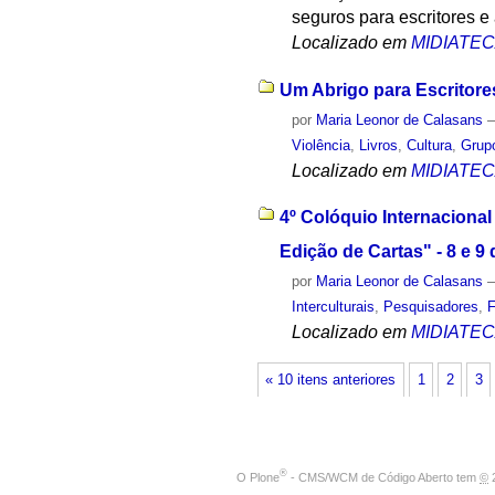
seguros para escritores e 
Localizado em
MIDIATE
Um Abrigo para Escritore
por
Maria Leonor de Calasans
Violência
,
Livros
,
Cultura
,
Grupo
Localizado em
MIDIATE
4º Colóquio Internacional
Edição de Cartas" - 8 e 
por
Maria Leonor de Calasans
Interculturais
,
Pesquisadores
,
Localizado em
MIDIATE
« 10 itens anteriores
1
2
3
®
O
Plone
- CMS/WCM de Código Aberto
tem
©
2