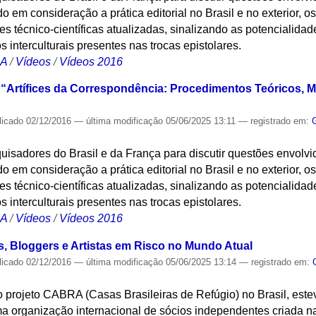
 em consideração a prática editorial no Brasil e no exterior, os
s técnico-científicas atualizadas, sinalizando as potencialidade
os interculturais presentes nas trocas epistolares.
CA
/
Vídeos
/
Vídeos 2016
 “Artífices da Correspondência: Procedimentos Teóricos, M
licado
02/12/2016
—
última modificação
05/06/2025 13:11
— registrado em:
uisadores do Brasil e da França para discutir questões envolv
 em consideração a prática editorial no Brasil e no exterior, os
s técnico-científicas atualizadas, sinalizando as potencialidade
os interculturais presentes nas trocas epistolares.
CA
/
Vídeos
/
Vídeos 2016
s, Bloggers e Artistas em Risco no Mundo Atual
licado
02/12/2016
—
última modificação
05/06/2025 13:14
— registrado em:
 projeto CABRA (Casas Brasileiras de Refúgio) no Brasil, estev
 organização internacional de sócios independentes criada na