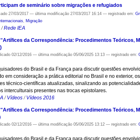
ticipam de seminário sobre migrações e refugiados
cado
27/03/2017
—
última modificação
27/03/2017 16:14
— registrado em:
Gr
nternacionais
,
Migração
S
/
Rede IEA
 “Artífices da Correspondência: Procedimentos Teóricos, M
)
licado
02/12/2016
—
última modificação
05/06/2025 13:13
— registrado em:
uisadores do Brasil e da França para discutir questões envolv
 em consideração a prática editorial no Brasil e no exterior, os
s técnico-científicas atualizadas, sinalizando as potencialidade
os interculturais presentes nas trocas epistolares.
CA
/
Vídeos
/
Vídeos 2016
 “Artífices da Correspondência: Procedimentos Teóricos, M
)
licado
02/12/2016
—
última modificação
05/06/2025 13:12
— registrado em:
uisadores do Brasil e da França para discutir questões envolv