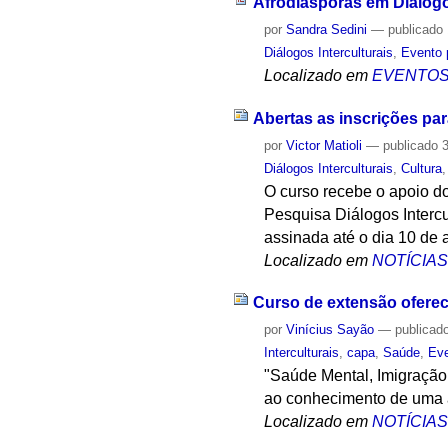
Afrodiásporas em Diálogo
por
Sandra Sedini
—
publicado
Diálogos Interculturais
,
Evento 
Localizado em
EVENTO
Abertas as inscrições par
por
Victor Matioli
—
publicado
3
Diálogos Interculturais
,
Cultura
O curso recebe o apoio d
Pesquisa Diálogos Intercu
assinada até o dia 10 de 
Localizado em
NOTÍCIA
Curso de extensão oferece
por
Vinícius Sayão
—
publicad
Interculturais
,
capa
,
Saúde
,
Ev
"Saúde Mental, Imigração 
ao conhecimento de uma a
Localizado em
NOTÍCIA