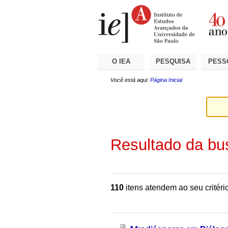
Ir
Ferramentas
Seções
para
Pessoais
o
conteúdo.
|
Ir
para
a
O IEA
PESQUISA
PESS
navegação
Você está aqui:
Página Inicial
Resultado da bu
110
itens atendem ao seu critéri