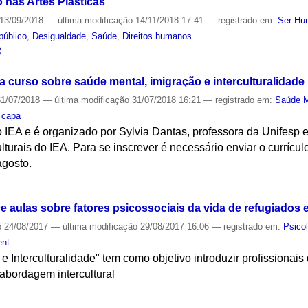
 nas Artes Plásticas
13/09/2018
—
última modificação
14/11/2018 17:41
— registrado em:
Ser Hu
público
,
Desigualdade
,
Saúde
,
Direitos humanos
S
a curso sobre saúde mental, imigração e interculturalidade
1/07/2018
—
última modificação
31/07/2018 16:21
— registrado em:
Saúde M
,
capa
o IEA e é organizado por Sylvia Dantas, professora da Unifesp
lturais do IEA. Para se inscrever é necessário enviar o currícul
agosto.
S
 aulas sobre fatores psicossociais da vida de refugiados 
o
24/08/2017
—
última modificação
29/08/2017 16:06
— registrado em:
Psico
ent
e Interculturalidade" tem como objetivo introduzir profissiona
bordagem intercultural
S