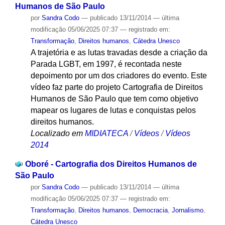
Humanos de São Paulo
por
Sandra Codo
—
publicado
13/11/2014
—
última
modificação
05/06/2025 07:37
— registrado em:
Transformação
,
Direitos humanos
,
Cátedra Unesco
A trajetória e as lutas travadas desde a criação da
Parada LGBT, em 1997, é recontada neste
depoimento por um dos criadores do evento. Este
vídeo faz parte do projeto Cartografia de Direitos
Humanos de São Paulo que tem como objetivo
mapear os lugares de lutas e conquistas pelos
direitos humanos.
Localizado em
MIDIATECA
/
Vídeos
/
Vídeos
2014
Oboré - Cartografia dos Direitos Humanos de
São Paulo
por
Sandra Codo
—
publicado
13/11/2014
—
última
modificação
05/06/2025 07:37
— registrado em:
Transformação
,
Direitos humanos
,
Democracia
,
Jornalismo
,
Cátedra Unesco