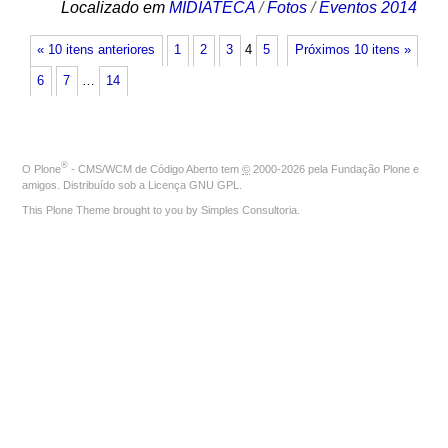
Localizado em
MIDIATECA
/
Fotos
/
Eventos 2014
« 10 itens anteriores
1
2
3
4
5
Próximos 10 itens »
6
7
…
14
®
O
Plone
- CMS/WCM de Código Aberto
tem
©
2000-2026 pela
Fundação Plone
e
amigos. Distribuído sob a
Licença GNU GPL
.
This Plone Theme brought to you by
Simples Consultoria
.