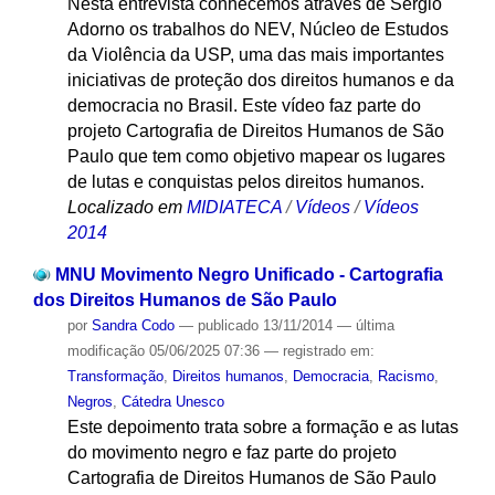
Nesta entrevista conhecemos através de Sérgio
Adorno os trabalhos do NEV, Núcleo de Estudos
da Violência da USP, uma das mais importantes
iniciativas de proteção dos direitos humanos e da
democracia no Brasil. Este vídeo faz parte do
projeto Cartografia de Direitos Humanos de São
Paulo que tem como objetivo mapear os lugares
de lutas e conquistas pelos direitos humanos.
Localizado em
MIDIATECA
/
Vídeos
/
Vídeos
2014
MNU Movimento Negro Unificado - Cartografia
dos Direitos Humanos de São Paulo
por
Sandra Codo
—
publicado
13/11/2014
—
última
modificação
05/06/2025 07:36
— registrado em:
Transformação
,
Direitos humanos
,
Democracia
,
Racismo
,
Negros
,
Cátedra Unesco
Este depoimento trata sobre a formação e as lutas
do movimento negro e faz parte do projeto
Cartografia de Direitos Humanos de São Paulo