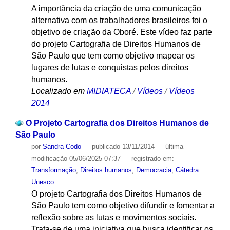
A importância da criação de uma comunicação
alternativa com os trabalhadores brasileiros foi o
objetivo de criação da Oboré. Este vídeo faz parte
do projeto Cartografia de Direitos Humanos de
São Paulo que tem como objetivo mapear os
lugares de lutas e conquistas pelos direitos
humanos.
Localizado em
MIDIATECA
/
Vídeos
/
Vídeos
2014
O Projeto Cartografia dos Direitos Humanos de
São Paulo
por
Sandra Codo
—
publicado
13/11/2014
—
última
modificação
05/06/2025 07:37
— registrado em:
Transformação
,
Direitos humanos
,
Democracia
,
Cátedra
Unesco
O projeto Cartografia dos Direitos Humanos de
São Paulo tem como objetivo difundir e fomentar a
reflexão sobre as lutas e movimentos sociais.
Trata-se de uma iniciativa que busca identificar os