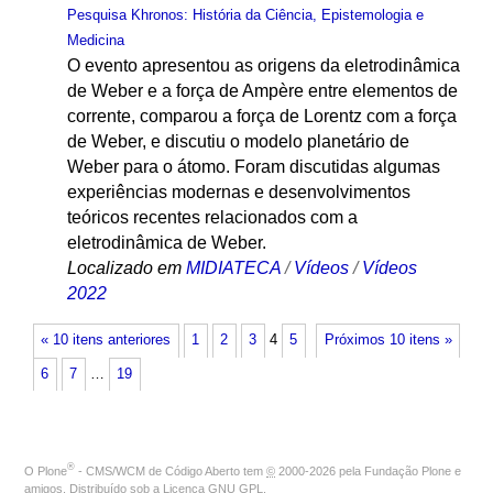
Pesquisa Khronos: História da Ciência, Epistemologia e
Medicina
O evento apresentou as origens da eletrodinâmica
de Weber e a força de Ampère entre elementos de
corrente, comparou a força de Lorentz com a força
de Weber, e discutiu o modelo planetário de
Weber para o átomo. Foram discutidas algumas
experiências modernas e desenvolvimentos
teóricos recentes relacionados com a
eletrodinâmica de Weber.
Localizado em
MIDIATECA
/
Vídeos
/
Vídeos
2022
« 10 itens anteriores
1
2
3
4
5
Próximos 10 itens »
6
7
…
19
®
O
Plone
- CMS/WCM de Código Aberto
tem
©
2000-2026 pela
Fundação Plone
e
amigos. Distribuído sob a
Licença GNU GPL
.