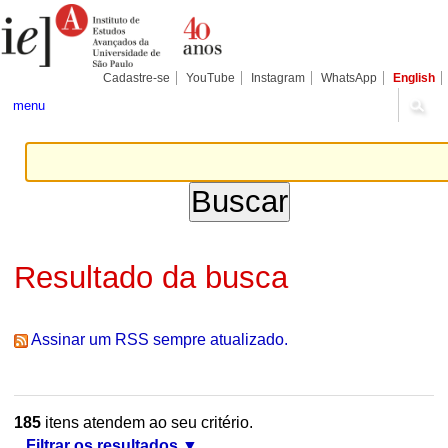
Ir
Ferramentas
Seções
para
Pessoais
o
conteúdo.
|
Cadastre-se
YouTube
Instagram
WhatsApp
English
Ir
para
menu
a
navegação
Resultado da busca
Assinar um RSS sempre atualizado.
185
itens atendem ao seu critério.
Filtrar os resultados