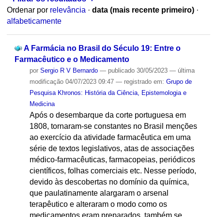
Ordenar por
relevância
·
data (mais recente primeiro)
·
alfabeticamente
A Farmácia no Brasil do Século 19: Entre o
Farmacêutico e o Medicamento
por
Sergio R V Bernardo
—
publicado
30/05/2023
—
última
modificação
04/07/2023 09:47
— registrado em:
Grupo de
Pesquisa Khronos: História da Ciência, Epistemologia e
Medicina
Após o desembarque da corte portuguesa em
1808, tornaram-se constantes no Brasil menções
ao exercício da atividade farmacêutica em uma
série de textos legislativos, atas de associações
médico-farmacêuticas, farmacopeias, periódicos
científicos, folhas comerciais etc. Nesse período,
devido às descobertas no domínio da química,
que paulatinamente alargaram o arsenal
terapêutico e alteraram o modo como os
medicamentos eram preparados, também se