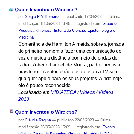
Quem Inventou o Wireless?
por
Sergio R V Bernardo
—
publicado
17/04/2023
—
última
modificação
18/05/2023 13:45
— registrado em:
Grupo de
Pesquisa Khronos: História da Ciência, Epistemologia e
Medicina
Conferência de Hamilton Almeida sobre a jornada
do primeiro homem a fazer uma comunicação de
voz e música a distância por meio de ondas de
rádio. Roberto Landell de Moura, padre cientista
brasileiro, inventou o rádio e projetou a TV sem
qualquer apoio para os seus projetos. Ainda hoje
ele é pouco reconhecido.
Localizado em
MIDIATECA
/
Vídeos
/
Vídeos
2023
Quem Inventou o Wireless?
por
Cláudia Regina
—
publicado
22/03/2023
—
última
modificação
26/05/2023 15:09
— registrado em:
Evento
público
,
Grupo de Pesquisa Khronos: História da Ciência,