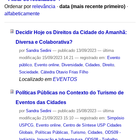
Ordenar por
relevância
·
data (mais recente primeiro)
·
alfabeticamente
Decidir Hoje os Direitos da Cidade do Amanhã:
Diversa e Colaborativa?
por
Sandra Sedini
—
publicado
13/09/2023
—
última
modificação
15/09/2023 14:21
— registrado em:
Evento
público
,
Evento online
,
Diversidade
,
Cidades
,
Direito
,
Sociedade
,
Cátedra Otavio Frias Filho
Localizado em
EVENTOS
Políticas Públicas no Contexto do Turismo de
Eventos das Cidades
por
Sandra Sedini
—
publicado
15/08/2023
—
última
modificação
21/09/2023 15:10
— registrado em:
Simpósio
USPCG
,
Evento online
,
Centro de Síntese USP Cidades
Globais
,
Políticas Públicas
,
Turismo
,
Cidades
,
ODS09 -
Indústria, Inovação e Infraestrutura
,
ODS08 - Trabalho