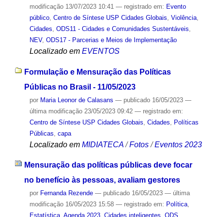
modificação
13/07/2023 10:41
— registrado em:
Evento
público
,
Centro de Síntese USP Cidades Globais
,
Violência
,
Cidades
,
ODS11 - Cidades e Comunidades Sustentáveis
,
NEV
,
ODS17 - Parcerias e Meios de Implementação
Localizado em
EVENTOS
Formulação e Mensuração das Políticas
Públicas no Brasil - 11/05/2023
por
Maria Leonor de Calasans
—
publicado
16/05/2023
—
última modificação
23/05/2023 09:42
— registrado em:
Centro de Síntese USP Cidades Globais
,
Cidades
,
Políticas
Públicas
,
capa
Localizado em
MIDIATECA
/
Fotos
/
Eventos 2023
Mensuração das políticas públicas deve focar
no benefício às pessoas, avaliam gestores
por
Fernanda Rezende
—
publicado
16/05/2023
—
última
modificação
16/05/2023 15:58
— registrado em:
Política
,
Estatística
,
Agenda 2023
,
Cidades inteligentes
,
ODS
,