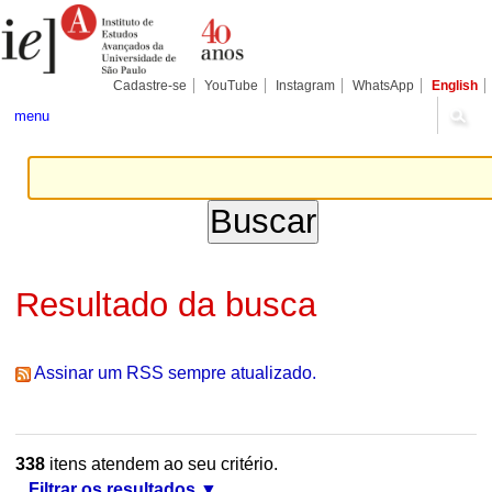
Ir
Ferramentas
Seções
para
Pessoais
o
conteúdo.
|
Cadastre-se
YouTube
Instagram
WhatsApp
English
Ir
para
menu
a
navegação
Resultado da busca
Assinar um RSS sempre atualizado.
338
itens atendem ao seu critério.
Filtrar os resultados