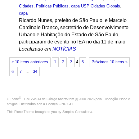
Cidades
,
Políticas Públicas
,
capa USP Cidades Globais
,
capa
Ricardo Nunes, prefeito de São Paulo, e Marcelo
Cardinale Branco, secretário de Desenvolvimento
Urbano e Habitação do Estado de São Paulo,
participaram de evento no IEA no dia 11 de maio.
Localizado em
NOTÍCIAS
« 10 itens anteriores
1
2
3
4
5
Próximos 10 itens »
6
7
…
34
®
O
Plone
- CMS/WCM de Código Aberto
tem
©
2000-2026 pela
Fundação Plone
e
amigos. Distribuído sob a
Licença GNU GPL
.
This Plone Theme brought to you by
Simples Consultoria
.