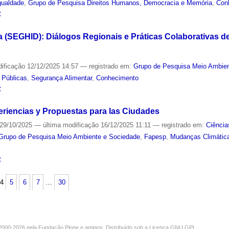
gualdade
,
Grupo de Pesquisa Direitos Humanos, Democracia e Memória
,
Con
S
a (SEGHID): Diálogos Regionais e Práticas Colaborativas 
dificação
12/12/2025 14:57
— registrado em:
Grupo de Pesquisa Meio Ambie
s Públicas
,
Segurança Alimentar
,
Conhecimento
S
eriencias y Propuestas para las Ciudades
29/10/2025
—
última modificação
16/12/2025 11:11
— registrado em:
Ciência
Grupo de Pesquisa Meio Ambiente e Sociedade
,
Fapesp
,
Mudanças Climátic
S
4
5
6
7
…
30
000-2026 pela
Fundação Plone
e amigos. Distribuído sob a
Licença GNU GPL
.