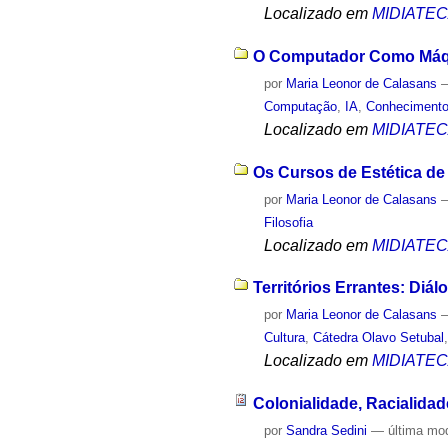
Localizado em
MIDIATE
O Computador Como Máqui
por
Maria Leonor de Calasans
Computação
,
IA
,
Conheciment
Localizado em
MIDIATE
Os Cursos de Estética de
por
Maria Leonor de Calasans
Filosofia
Localizado em
MIDIATE
Territórios Errantes: Diá
por
Maria Leonor de Calasans
Cultura
,
Cátedra Olavo Setubal
Localizado em
MIDIATE
Colonialidade, Racialida
por
Sandra Sedini
—
última mo