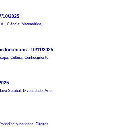
7/10/2025
 AI
,
Ciência
,
Matemática
,
os Incomuns - 10/11/2025
,
capa
,
Cultura
,
Conhecimento
,
/2025
lavo Setubal
,
Diversidade
,
Arte
,
Transdisciplinaridade
,
Direitos