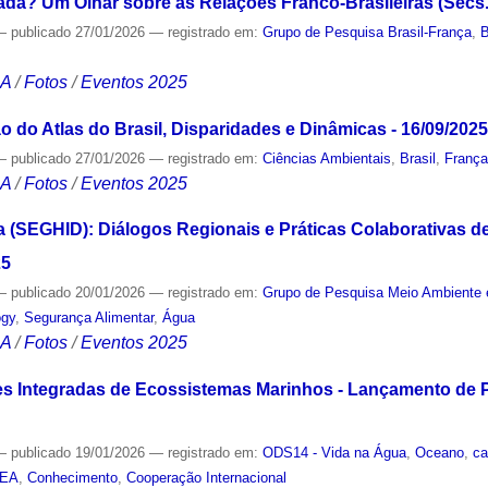
da? Um Olhar sobre as Relações Franco-Brasileiras (Sécs. 
—
publicado
27/01/2026
— registrado em:
Grupo de Pesquisa Brasil-França
,
B
CA
/
Fotos
/
Eventos 2025
 do Atlas do Brasil, Disparidades e Dinâmicas - 16/09/2025
—
publicado
27/01/2026
— registrado em:
Ciências Ambientais
,
Brasil
,
Franç
CA
/
Fotos
/
Eventos 2025
a (SEGHID): Diálogos Regionais e Práticas Colaborativas 
25
—
publicado
20/01/2026
— registrado em:
Grupo de Pesquisa Meio Ambiente 
ogy
,
Segurança Alimentar
,
Água
CA
/
Fotos
/
Eventos 2025
s Integradas de Ecossistemas Marinhos - Lançamento de P
—
publicado
19/01/2026
— registrado em:
ODS14 - Vida na Água
,
Oceano
,
c
IEA
,
Conhecimento
,
Cooperação Internacional