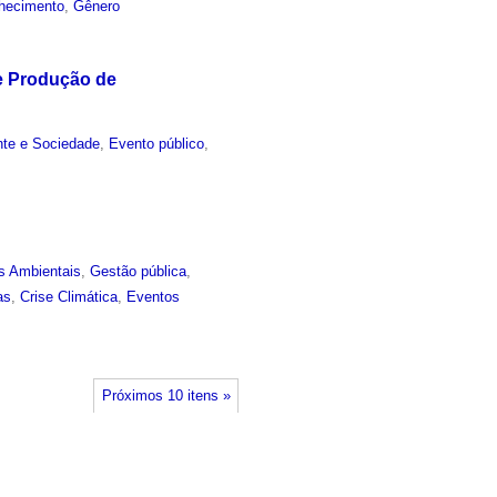
hecimento
,
Gênero
de Produção de
nte e Sociedade
,
Evento público
,
s Ambientais
,
Gestão pública
,
as
,
Crise Climática
,
Eventos
Próximos 10 itens »