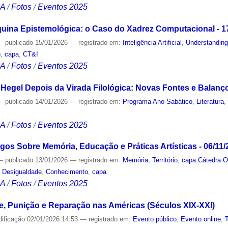
CA
/
Fotos
/
Eventos 2025
na Epistemológica: o Caso do Xadrez Computacional - 1
—
publicado
15/01/2026
— registrado em:
Inteligência Artificial
,
Understanding
o
,
capa
,
CT&I
CA
/
Fotos
/
Eventos 2025
 Hegel Depois da Virada Filológica: Novas Fontes e Balanç
—
publicado
14/01/2026
— registrado em:
Programa Ano Sabático
,
Literatura
CA
/
Fotos
/
Eventos 2025
logos Sobre Memória, Educação e Práticas Artísticas - 06/11
—
publicado
13/01/2026
— registrado em:
Memória
,
Território
,
capa Cátedra O
,
Desigualdade
,
Conhecimento
,
capa
CA
/
Fotos
/
Eventos 2025
de, Punição e Reparação nas Américas (Séculos XIX-XXI)
dificação
02/01/2026 14:53
— registrado em:
Evento público
,
Evento online
,