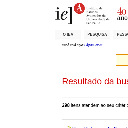
Ir
Ferramentas
Seções
para
Pessoais
o
conteúdo.
|
Ir
para
a
O IEA
PESQUISA
PESS
navegação
Você está aqui:
Página Inicial
Resultado da bu
298
itens atendem ao seu critéri