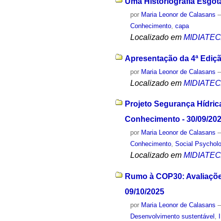
Uma Historiografia Esgota
por
Maria Leonor de Calasans
Conhecimento
,
capa
Localizado em
MIDIATE
Apresentação da 4ª Edição
por
Maria Leonor de Calasans
Localizado em
MIDIATE
Projeto Segurança Hídric
Conhecimento - 30/09/20
por
Maria Leonor de Calasans
Conhecimento
,
Social Psychol
Localizado em
MIDIATE
Rumo à COP30: Avaliaçõe
09/10/2025
por
Maria Leonor de Calasans
Desenvolvimento sustentável
,