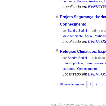
humanos
,
História
,
Américas
,
I
Localizado em
EVENTO
Projeto Segurança Hídric
Conhecimento
por
Sandra Sedini
—
última mo
Meio Ambiente
,
Água
,
Política
Localizado em
EVENTO
Refugios Climáticos: Exp
por
Sandra Sedini
—
publicado
Evento público
,
Evento online
,
extremos
,
Conhecimento
Localizado em
EVENTO
« 10 itens anteriores
1
2
3
®
O
Plone
- CMS/WCM de Código Aberto
tem
©
2