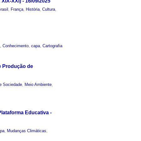
XIX-XXI) - 16/09/2025
rasil
,
França
,
História
,
Cultura
,
a
,
Conhecimento
,
capa
,
Cartografia
de Produção de
e Sociedade
,
Meio Ambiente
,
lataforma Educativa -
apa
,
Mudanças Climáticas
,