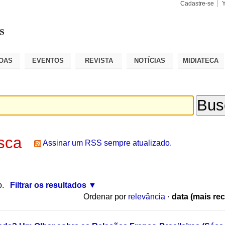
Cadastre-se
Busca
Busca
Avançad
OAS
EVENTOS
REVISTA
NOTÍCIAS
MIDIATECA
sca
Assinar um RSS sempre atualizado.
o.
Filtrar os resultados
Ordenar por
relevância
·
data (mais rec