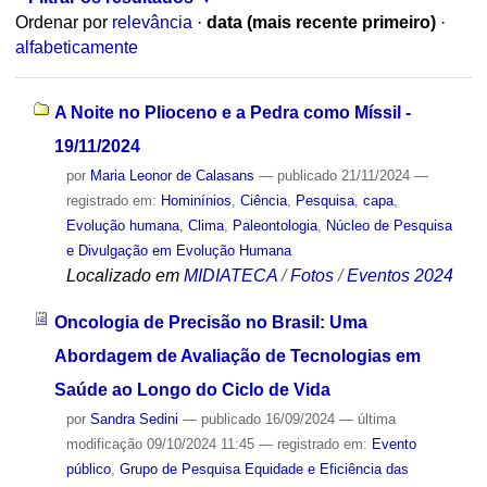
Ordenar por
relevância
·
data (mais recente primeiro)
·
alfabeticamente
A Noite no Plioceno e a Pedra como Míssil -
19/11/2024
por
Maria Leonor de Calasans
—
publicado
21/11/2024
—
registrado em:
Hominínios
,
Ciência
,
Pesquisa
,
capa
,
Evolução humana
,
Clima
,
Paleontologia
,
Núcleo de Pesquisa
e Divulgação em Evolução Humana
Localizado em
MIDIATECA
/
Fotos
/
Eventos 2024
Oncologia de Precisão no Brasil: Uma
Abordagem de Avaliação de Tecnologias em
Saúde ao Longo do Ciclo de Vida
por
Sandra Sedini
—
publicado
16/09/2024
—
última
modificação
09/10/2024 11:45
— registrado em:
Evento
público
,
Grupo de Pesquisa Equidade e Eficiência das