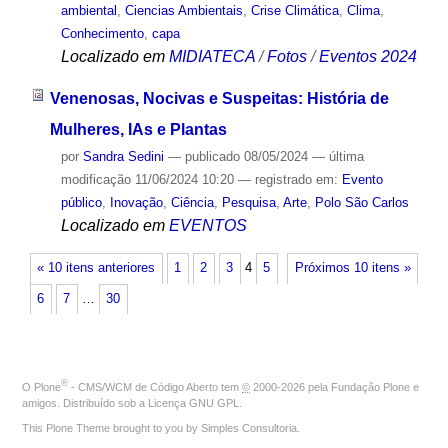
ambiental
,
Ciencias Ambientais
,
Crise Climática
,
Clima
,
Conhecimento
,
capa
Localizado em
MIDIATECA
/
Fotos
/
Eventos 2024
Venenosas, Nocivas e Suspeitas: História de
Mulheres, IAs e Plantas
por
Sandra Sedini
—
publicado
08/05/2024
—
última
modificação
11/06/2024 10:20
— registrado em:
Evento
público
,
Inovação
,
Ciência
,
Pesquisa
,
Arte
,
Polo São Carlos
Localizado em
EVENTOS
« 10 itens anteriores
1
2
3
4
5
Próximos 10 itens »
6
7
…
30
®
O
Plone
- CMS/WCM de Código Aberto
tem
©
2000-2026 pela
Fundação Plone
e
amigos. Distribuído sob a
Licença GNU GPL
.
This Plone Theme brought to you by
Simples Consultoria
.