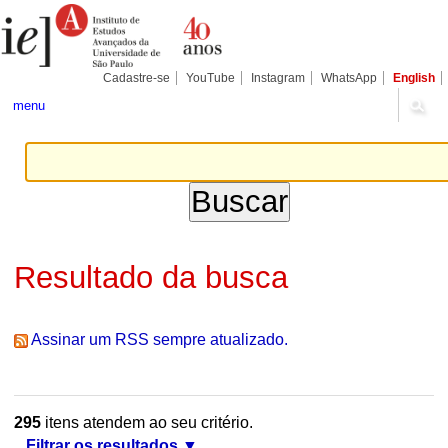
Ir
Ferramentas
Seções
para
Pessoais
o
conteúdo.
|
Cadastre-se
YouTube
Instagram
WhatsApp
English
Ir
para
menu
a
navegação
Resultado da busca
Assinar um RSS sempre atualizado.
295
itens atendem ao seu critério.
Filtrar os resultados