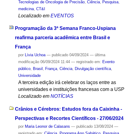
Tecnologias de Oncologia de Precisão
,
Ciência
,
Pesquisa
,
medicina
,
CT&I
Localizado em
EVENTOS
Programação da 3ª Semana Franco-Uspiana
reafirma parceria acadêmica entre Brasil e
França
por
Lívia Uchoa
—
publicado
04/09/2024
—
última
modificação
06/09/2024 11:44
— registrado em:
Evento
público
,
Brasil
,
França
,
Ciência
,
Divulgação científica
,
Universidade
A terceira edição irá celebrar os laços entre as
universidades e instituições francesas com a USP
Localizado em
NOTÍCIAS
Crânios e Cérebros: Estudos fora da Caixinha -
Perspectivas e Recortes Científicos - 27/06/2024
por
Maria Leonor de Calasans
—
publicado
13/08/2024
—
registrado em:
Ciência
,
Programa Ano Sabático
,
Pesquisa
,