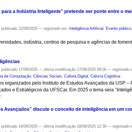
para a Indústria Inteligente” pretende ser ponte entre o 
—
publicado
22/09/2025
— registrado em:
Inteligência Artificial
,
Evento público
I
versidades, indústria, centros de pesquisa e agências de fome
S
ligências
—
publicado
17/09/2025
—
última modificação
17/09/2025 09:06
— registrado
cia da Computação
,
Ciências Sociais
,
Cultura Digital
,
Ciência Cognitiva
res organizados pelo Instituto de Estudos Avançados da USP – 
çados e Estratégicos da UFSCar. Em 2025 o tema sera "Inteligê
S
s Avançados” discute o conceito de inteligência em um c
—
publicado
16/09/2025
—
última modificação
18/09/2025 12:30
— registrado