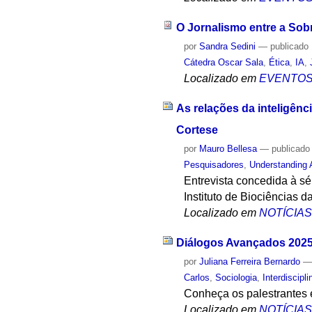
O Jornalismo entre a Sob
por
Sandra Sedini
—
publicado
Cátedra Oscar Sala
,
Ética
,
IA
,
Localizado em
EVENTO
As relações da inteligênci
Cortese
por
Mauro Bellesa
—
publicado
Pesquisadores
,
Understanding 
Entrevista concedida à sé
Instituto de Biociências d
Localizado em
NOTÍCIA
Diálogos Avançados 2025:
por
Juliana Ferreira Bernardo
Carlos
,
Sociologia
,
Interdiscipl
Conheça os palestrantes 
Localizado em
NOTÍCIA