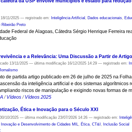
cátedra da USP envolve municípios e estado para redução
18/11/2025
— registrado em:
Inteligência Artificial
,
Dados educacionais
,
Edu
 Ribeirão Preto
dade Federal de Alagoas, Cátedra Sérgio Henrique Ferreira re
educação
S
revivência e a Relevância: Uma Discussão a Partir de Artig
icado
13/11/2025
—
última modificação
16/12/2025 14:29
— registrado em:
In
Jornalismo
o de partida artigo publicado em 26 de julho de 2025 na Folha
ascensão da inteligência artificial e dos sistemas algorítmicos 
mpliando riscos de manipulação e exigindo novas formas de 
CA
/
Vídeos
/
Vídeos 2025
etização, Ética e Inovação para o Século XXI
30/10/2025
—
última modificação
23/07/2026 14:26
— registrado em:
Inteligê
de Inovação e Desenvolvimento de Cidades MIL
,
Ética
,
CT&I
,
Inclusão Social
S