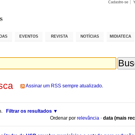
Cadastre-se
Busca
Busca
Avançad
OAS
EVENTOS
REVISTA
NOTÍCIAS
MIDIATECA
sca
Assinar um RSS sempre atualizado.
o.
Filtrar os resultados
Ordenar por
relevância
·
data (mais rec