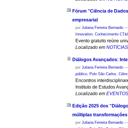
Fórum “Ciência de Dados 
empresarial
por
Juliana Ferreira Bernardo
Innovation
,
Conhecimento CT&
Evento gratuito reúne uni
Localizado em
NOTÍCIA
Diálogos Avançados: Inte
por
Juliana Ferreira Bernardo
público
,
Polo São Carlos
,
Ciên
Encontros interdisciplina
Instituto de Estudos Avan
Localizado em
EVENTO
Edição 2025 dos “Diálogo
múltiplas transformações
por
Juliana Ferreira Bernardo