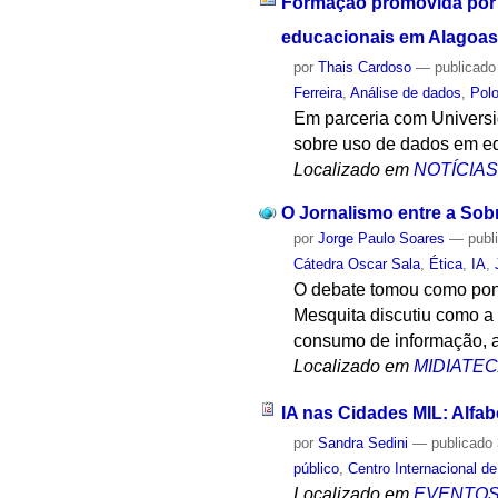
Formação promovida por 
educacionais em Alagoas
por
Thais Cardoso
—
publicado
Ferreira
,
Análise de dados
,
Polo
Em parceria com Universi
sobre uso de dados em 
Localizado em
NOTÍCIA
O Jornalismo entre a Sob
por
Jorge Paulo Soares
—
publ
Cátedra Oscar Sala
,
Ética
,
IA
,
O debate tomou como pont
Mesquita discutiu como a 
consumo de informação, a
Localizado em
MIDIATE
IA nas Cidades MIL: Alfab
por
Sandra Sedini
—
publicado
público
,
Centro Internacional 
Localizado em
EVENTO