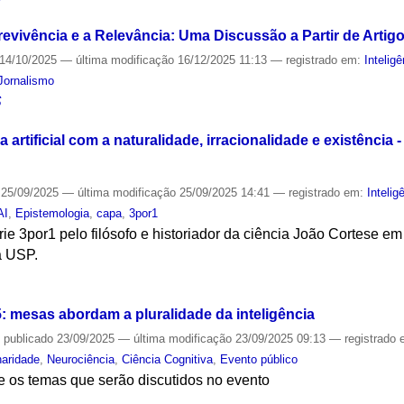
revivência e a Relevância: Uma Discussão a Partir de Artig
14/10/2025
—
última modificação
16/12/2025 11:13
— registrado em:
Inteligê
Jornalismo
S
a artificial com a naturalidade, irracionalidade e existência
25/09/2025
—
última modificação
25/09/2025 14:41
— registrado em:
Inteligê
AI
,
Epistemologia
,
capa
,
3por1
rie 3por1 pelo filósofo e historiador da ciência João Cortese 
a USP.
S
 mesas abordam a pluralidade da inteligência
—
publicado
23/09/2025
—
última modificação
23/09/2025 09:13
— registrado
inaridade
,
Neurociência
,
Ciência Cognitiva
,
Evento público
e os temas que serão discutidos no evento
S