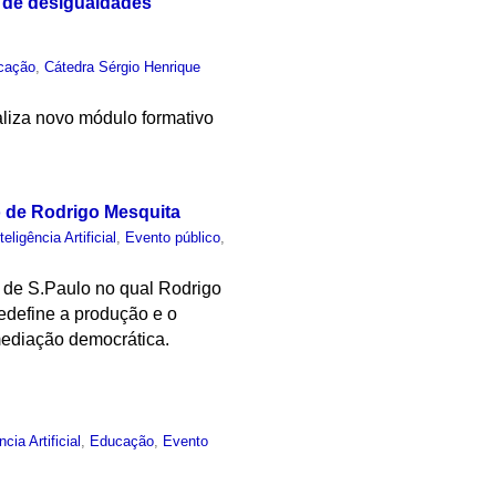
 de desigualdades
cação
,
Cátedra Sérgio Henrique
aliza novo módulo formativo
o de Rodrigo Mesquita
teligência Artificial
,
Evento público
,
 de S.Paulo no qual Rodrigo
redefine a produção e o
mediação democrática.
ncia Artificial
,
Educação
,
Evento