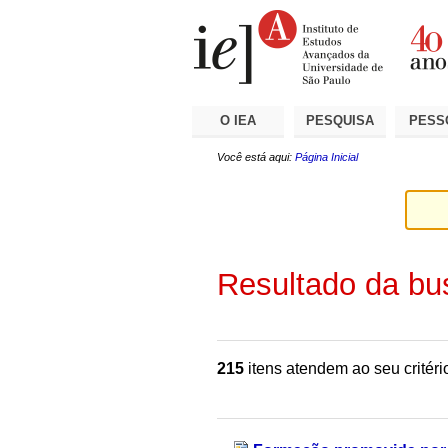
Ir
Ferramentas
Seções
para
Pessoais
o
conteúdo.
|
Ir
para
a
O IEA
PESQUISA
PESS
navegação
Você está aqui:
Página Inicial
Resultado da bu
215
itens atendem ao seu critéri