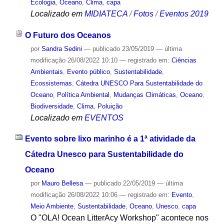
Ecologia
,
Oceano
,
Clima
,
capa
Localizado em
MIDIATECA
/
Fotos
/
Eventos 2019
O Futuro dos Oceanos
por
Sandra Sedini
—
publicado
23/05/2019
—
última
modificação
26/08/2022 10:10
— registrado em:
Ciências
Ambientais
,
Evento público
,
Sustentabilidade
,
Ecossistemas
,
Cátedra UNESCO Para Sustentabilidade do
Oceano
,
Política Ambiental
,
Mudanças Climáticas
,
Oceano
,
Biodiversidade
,
Clima
,
Poluição
Localizado em
EVENTOS
Evento sobre lixo marinho é a 1ª atividade da
Cátedra Unesco para Sustentabilidade do
Oceano
por
Mauro Bellesa
—
publicado
22/05/2019
—
última
modificação
26/08/2022 10:06
— registrado em:
Evento
,
Meio Ambiente
,
Sustentabilidade
,
Oceano
,
Unesco
,
capa
O "OLA! Ocean LitterAcy Workshop" acontece nos