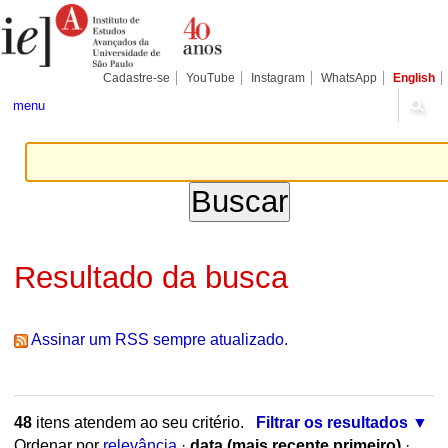
Ir
Ferramentas
Seções
para
Pessoais
o
conteúdo.
|
Cadastre-se
YouTube
Instagram
WhatsApp
English
Ir
para
menu
a
navegação
Resultado da busca
Assinar um RSS sempre atualizado.
48
itens atendem ao seu critério.
Filtrar os resultados
Ordenar por
relevância
·
data (mais recente primeiro)
·