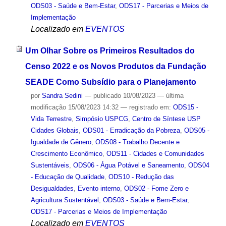
ODS03 - Saúde e Bem-Estar
,
ODS17 - Parcerias e Meios de
Implementação
Localizado em
EVENTOS
Um Olhar Sobre os Primeiros Resultados do
Censo 2022 e os Novos Produtos da Fundação
SEADE Como Subsídio para o Planejamento
por
Sandra Sedini
—
publicado
10/08/2023
—
última
modificação
15/08/2023 14:32
— registrado em:
ODS15 -
Vida Terrestre
,
Simpósio USPCG
,
Centro de Síntese USP
Cidades Globais
,
ODS01 - Erradicação da Pobreza
,
ODS05 -
Igualdade de Gênero
,
ODS08 - Trabalho Decente e
Crescimento Econômico
,
ODS11 - Cidades e Comunidades
Sustentáveis
,
ODS06 - Água Potável e Saneamento
,
ODS04
- Educação de Qualidade
,
ODS10 - Redução das
Desigualdades
,
Evento interno
,
ODS02 - Fome Zero e
Agricultura Sustentável
,
ODS03 - Saúde e Bem-Estar
,
ODS17 - Parcerias e Meios de Implementação
Localizado em
EVENTOS