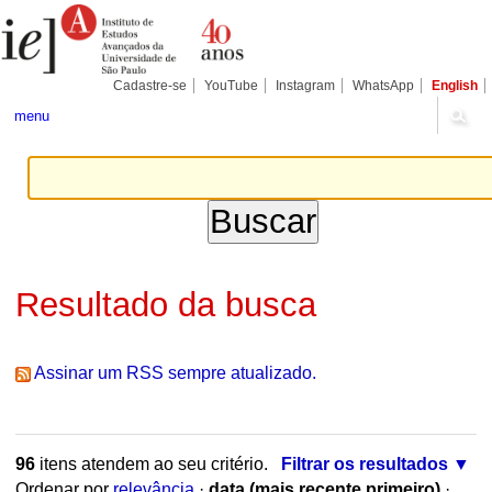
Ir
Ferramentas
Seções
para
Pessoais
o
conteúdo.
|
Cadastre-se
YouTube
Instagram
WhatsApp
English
Ir
para
menu
a
navegação
Resultado da busca
Assinar um RSS sempre atualizado.
96
itens atendem ao seu critério.
Filtrar os resultados
Ordenar por
relevância
·
data (mais recente primeiro)
·