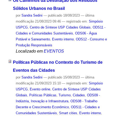
Os Caminhos da Destinação dos Resíduos
Sólidos Urbanos no Brasil
por
Sandra Sedini
—
publicado
18/08/2023
—
última
modificação
21/08/2023 09:46
— registrado em:
Simpósio
USPCG
,
Centro de Síntese USP Cidades Globais
,
ODS11 -
Cidades e Comunidades Sustentáveis
,
ODS06 - Água
Potável e Saneamento
,
Evento interno
,
ODS12 - Consumo e
Produção Responsáveis
Localizado em
EVENTOS
Políticas Públicas no Contexto do Turismo de
Eventos das Cidades
por
Sandra Sedini
—
publicado
15/08/2023
—
última
modificação
21/09/2023 15:10
— registrado em:
Simpósio
USPCG
,
Evento online
,
Centro de Síntese USP Cidades
Globais
,
Políticas Públicas
,
Turismo
,
Cidades
,
ODS09 -
Indústria, Inovação e Infraestrutura
,
ODS08 - Trabalho
Decente e Crescimento Econômico
,
ODS11 - Cidades e
Comunidades Sustentáveis
,
Smart cities
,
Evento interno
,