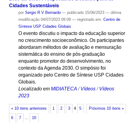
Cidades Sustentáveis
por
Sergio R V Bernardo
—
publicado
15/06/2023
—
última
modificação
04/07/2023 09:09
— registrado em:
Centro de
Síntese USP Cidades Globais
O evento discutiu o impacto da educação superior
no crescimento socioeconômico. Os participantes
abordaram métodos de avaliação e mensuração
sistemática do ensino de pós-graduação
enquanto promotor do desenvolvimento, no
contexto da Agenda 2030. O simpósio foi
organizado pelo Centro de Síntese USP Cidades
Globais.
Localizado em
MIDIATECA
/
Vídeos
/
Vídeos
2023
« 10 itens anteriores
1
2
3
4
5
Próximos 10 itens »
6
7
…
10