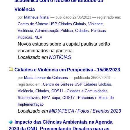
acadêmica com o Núcleo de Estudos da
Violência
por
Matheus Nistal
—
publicado
27/06/2023
— registrado em:
Centro de Síntese USP Cidades Globais
,
Violence
,
Violência
,
Administração Pública
,
Cidades
,
Políticas
Públicas
,
NEV
Novos estudos sobre a capital paulista serão
encaminhados na parceria
Localizado em
NOTÍCIAS
Cidades e Violência em Perspectiva - 15/06/2023
por
Maria Leonor de Calasans
—
publicado
26/06/2023
—
registrado em:
Centro de Síntese USP Cidades Globais
,
Violência
,
Cidades
,
ODS11 - Cidades e Comunidades
Sustentáveis
,
NEV
,
capa
,
ODS17 - Parcerias e Meios de
Implementação
Localizado em
MIDIATECA
/
Fotos
/
Eventos 2023
Impacto das Ciências Ambientais na Agenda
2030 da ONU: Prospectando Desafios para as